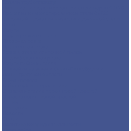
Детали трубопровода
Листы из низколегированной стали марки 09Г2С
Прокат из низколегированной стали 09Г2С
Фасонный прокат из низколегированной стали
09Г2С
Услуги
Услуги резки металла
Лазерная резка
Плазменная резка
Резка металла ленточной пилой
Гидроабразивная резка
Услуги гибки металла
Обечайки на заказ в Санкт-Петербурге и
Ленинградской области
Гибка металла
Гибка труб из нержавейки
Окраска металла порошковой краской
Окраска порошковой краской
Акции
Компания
Новости
Статьи
Политика конфиденциальности
Карта сайта