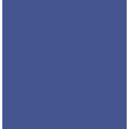
Фланцы воротниковые
Фланцы плоские
Листовой прокат
Листы горячекатанные
Листы рифленые
Листы холоднокатанные
Просечно-вытяжные листы
Сетка
Сетка сварная
Сетка стальная плетеная
Сетка тканая
Стальной сортовый прокат
Квадрат из черного металлопроката
Круг из черного металлопроката
Полоса из черного металлопроката
Проволока
Шестигранник из сортового металла
Трубный прокат
Стальные бесшовные трубы
Труба водогазопроводная (ВГП)
Труба профильная
Квадратная профильная труба
Прямоугольная
Трубы электросварные