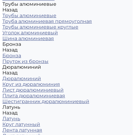
Трубы алюминиевые
Назад
Трубы алюминиевые
Труба алюминиевая прямоуголная
Трубы алюминиевые круглые
Уголок алюминиевый
Шина алюминиевая
Бронза
Назад
Бронза
Пруток из бронзы
Дюралюминий
Назад
Дюралюминий
Круг из дюралюминия
Лист дюралюминиевый
Плита дюралюминиевая
Шестигранник дюралюминиевый
Латунь
Назад
Латунь
Круг латунный
Лента латунная