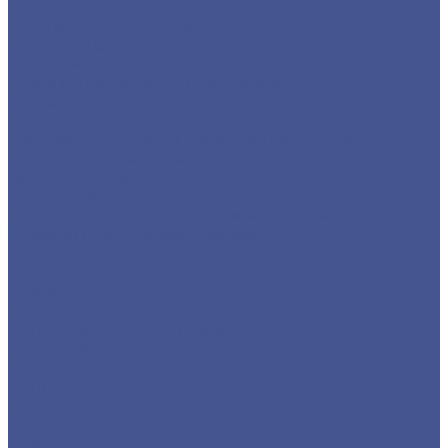
Услуги
Услуги резки металла
Лазерная резка
Плазменная резка
Резка металла ленточной пилой
Гидроабразивная резка
Услуги гибки металла
Обечайки на заказ в Санкт-Петербурге и
Ленинградской области
Гибка металла
Гибка труб из нержавейки
Окраска металла порошковой краской
Окраска порошковой краской
Акции
Компания
Новости
Статьи
Политика конфиденциальности
Карта сайта
Отзывы
Цены
Доставка
Производители
Помощь