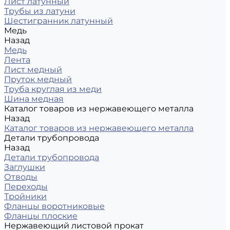
Лист латунный
Трубы из латуни
Шестигранник латунный
Медь
Назад
Медь
Лента
Лист медный
Пруток медный
Труба круглая из меди
Шина медная
Каталог товаров из нержавеющего металла
Назад
Каталог товаров из нержавеющего металла
Детали трубопровода
Назад
Детали трубопровода
Заглушки
Отводы
Переходы
Тройники
Фланцы воротниковые
Фланцы плоские
Нержавеющий листовой прокат