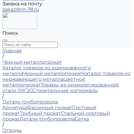
Заявка на почту
zakaz@m-78.ru
Поиск
Главная
/
Черный металлопрокат
Каталог товаров из оцинкованного
металла
Черный металлопрокат
Каталог товаров из
нержавеющего металла
Цветной
металлопрокат
Товары из низколегированной
стали 09Г2С
Строительные материалы
/
Детали трубопровода
Арматура
Фасонный прокат
Листовой
прокат
Трубный прокат
Стальной сортовый
прокат
Детали трубопровода
Сетка
/
Отводы