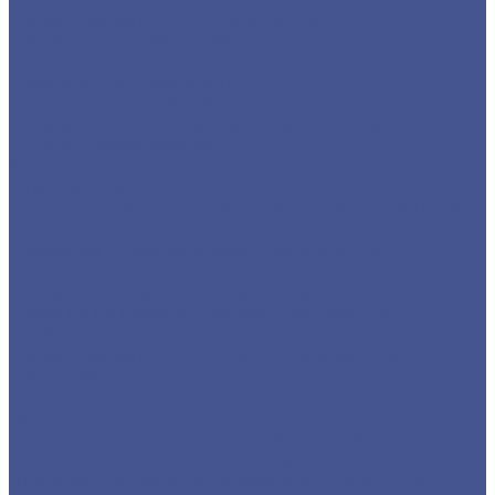
Трубы квадратные нержавеющие
Труба э/с нержавеющая
Строительные материалы
Профнастил (профлист)
Утеплитель ROCKWOOL
Товары из низколегированной стали 09Г2С
Детали трубопровода
Фланцы воротниковые
Фланцы плоские
Листы из низколегированной стали марки 09Г2С
Листы г/к низколегированные
Прокат из низколегированной стали 09Г2С
Труба круглая
Труба профильная нержавеющая
Труба из из низколегированной стали 09Г2С
Труба прямоугольная
Трубы квадратные из низколегированной стали
марки 09Г2С
Фасонный прокат из низколегированной стали
09Г2С
Балка из низколегированной стали 09Г2С
Уголок из низколегированной стали 09Г2С
Швеллер из низколегированной стали 09Г2С