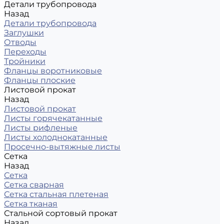
Детали трубопровода
Назад
Детали трубопровода
Заглушки
Отводы
Переходы
Тройники
Фланцы воротниковые
Фланцы плоские
Листовой прокат
Назад
Листовой прокат
Листы горячекатанные
Листы рифленые
Листы холоднокатанные
Просечно-вытяжные листы
Сетка
Назад
Сетка
Сетка сварная
Сетка стальная плетеная
Сетка тканая
Стальной сортовый прокат
Назад