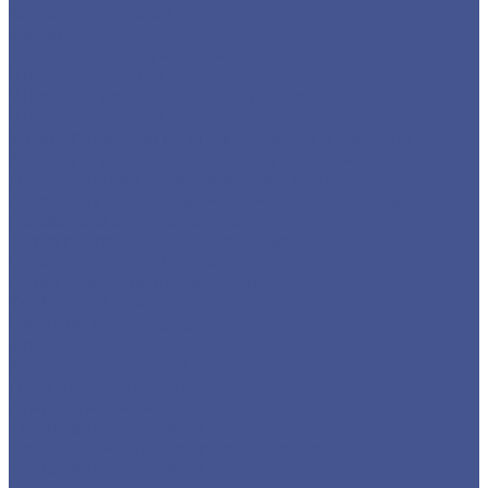
Фасонный прокат
Балка
Уголок низколегированный
Швеллер гнутый
Швеллер из черного металлопроката
Швеллер гнутый
Каталог товаров из оцинкованного металла
Круг из оцинкованного металлопроката
Лист/Рулон из оцинкованного металла
Полоса из оцинкованного металлопроката
Проволока оцинкованная
Сетка плетеная оцинкованная
Сетка сварная оцинкованная
Сетка тканая оцинкованная
Трубы ЭСВ оцинкованные
Цветной металлопрокат
Алюминий
Круг алюминиевый
Лист алюминиевый
Плита алюминиевая
Трубы алюминиевые
Труба алюминиевая прямоуголная
Трубы алюминиевые круглые