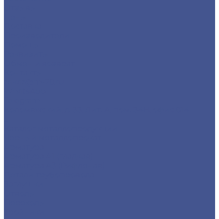
Отзывы
Цены
Доставка
Производители
Помощь
Реквизиты
Обмен и возврат
Контакты
zakaz@m-78.ru
WhatsApp
Telegram
Коломяжский, д. 33, Лит. А, пом. 34Н, офис 814
...
Каталог металлопродукции
Черный металлопрокат
Арматура
Арматура А1 (гладкая)
Арматура А3 (Рифленая)
Детали трубопровода
Заглушки
Отводы
Переходы
Тройники