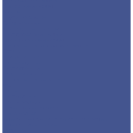
Уголок алюминиевый
Шина алюминиевая
Бронза
Пруток из бронзы
Дюралюминий
Круг из дюралюминия
Лист дюралюминиевый
Плита дюралюминиевая
Шестигранник дюралюминиевый
Латунь
Круг латунный
Лента латунная
Лист латунный
Трубы из латуни
Шестигранник латунный
Медь
Лента
Лист медный
Пруток медный
Труба круглая из меди
Шина медная
Каталог товаров из нержавеющего металла
Детали трубопровода
Заглушки