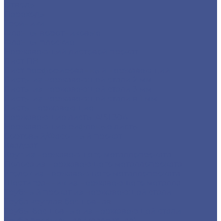
Отводы
Переходы
Тройники
Фланцы воротниковые
Фланцы плоские
Нержавеющий листовой прокат
Лист ПВ
Лист перфорированный нержавеющий
Листы из нержавеющей стали 2 мм
Листы из нержавеющей стали 3 мм
Листы из нержавеющей стали в 1 мм
Листы нержавеющие
Нержавеющие листы AISI 304
Нержавеющие рифленые листы
Сортовый/Фасонный прокат
Квадрат
Круг из нержавеющего металлопроката
Полоса из нержавеющего металлопроката
Уголок из нержавеющего металлопроката
Шестигранник из нержавеющего металла
Трубный прокат из нержавеющей стали
Труба круглая бесшовная
Трубы бесшовные из нержавеющей стали
Труба профильная (квадратная)