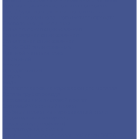
Круг из оцинкованного металлопроката
Лист/Рулон из оцинкованного металла
Полоса из оцинкованного металлопроката
Проволока оцинкованная
Сетка плетеная оцинкованная
Сетка сварная оцинкованная
Сетка тканая оцинкованная
Трубы ЭСВ оцинкованные
Цветной металлопрокат
Алюминий
Бронза
Дюралюминий
Латунь
Медь
Каталог товаров из нержавеющего металла
Детали трубопровода
Нержавеющий листовой прокат
Сортовый/Фасонный прокат
Трубный прокат из нержавеющей стали
Строительные материалы
Профнастил (профлист)
Утеплитель ROCKWOOL
Товары из низколегированной стали 09Г2С