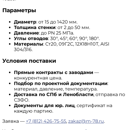
Параметры
Диаметр
: от 15 до 1420 мм.
Толщина стенки
: от 2 до 50 мм.
Давление
: до PN 25 МПа.
Углы отводов
: 30°, 45°, 60°, 90°, 180°.
Материалы
: Ст20, 09Г2С, 12Х18Н10Т, AISI
304/316.
Условия поставки
Прямые контракты с заводами
—
конкурентная цена.
Подбор по проектной документации
:
материал, давление, температура.
Доставка по СПб и Ленобласти
, отправка по
СЗФО.
Документы для юр. лиц
, сертификат на
каждую партию.
Заявка —
+7 (812) 426-75-55
,
zakaz@m-78.ru
.