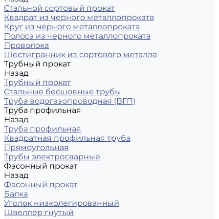
Стальной сортовый прокат
Квадрат из черного металлопроката
Круг из черного металлопроката
Полоса из черного металлопроката
Проволока
Шестигранник из сортового металла
Трубный прокат
Назад
Трубный прокат
Стальные бесшовные трубы
Труба водогазопроводная (ВГП)
Труба профильная
Назад
Труба профильная
Квадратная профильная труба
Прямоугольная
Трубы электросварные
Фасонный прокат
Назад
Фасонный прокат
Балка
Уголок низколегированный
Швеллер гнутый