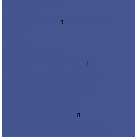
Труба круглая из меди
Шина медная
Каталог товаров из нержавеющего металла
Детали трубопровода
Заглушки
Отводы
Переходы
Тройники
Фланцы воротниковые
Фланцы плоские
Нержавеющий листовой прокат
Лист ПВ
Лист перфорированный нержавеющий
Листы из нержавеющей стали 2 мм
Листы из нержавеющей стали 3 мм
Листы из нержавеющей стали в 1 мм
Листы нержавеющие
Нержавеющие листы AISI 304
Нержавеющие рифленые листы
Сортовый/Фасонный прокат
Квадрат
Круг из нержавеющего металлопроката
Полоса из нержавеющего металлопроката