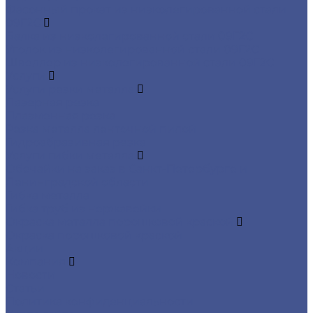
Фасонный прокат из низколегированной стали
09Г2С
Балка из низколегированной стали 09Г2С
Уголок из низколегированной стали 09Г2С
Швеллер из низколегированной стали 09Г2С
Услуги
Услуги резки металла
Лазерная резка
Плазменная резка
Резка металла ленточной пилой
Гидроабразивная резка
Услуги гибки металла
Обечайки на заказ в Санкт-Петербурге и
Ленинградской области
Гибка металла
Гибка труб из нержавейки
Окраска металла порошковой краской
Окраска порошковой краской
Акции
Компания
Новости
Статьи
Политика конфиденциальности