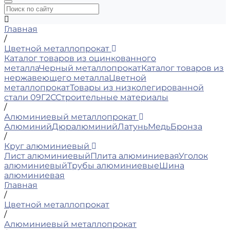
Главная
/
Цветной металлопрокат
Каталог товаров из оцинкованного
металла
Черный металлопрокат
Каталог товаров из
нержавеющего металла
Цветной
металлопрокат
Товары из низколегированной
стали 09Г2С
Строительные материалы
/
Алюминиевый металлопрокат
Алюминий
Дюралюминий
Латунь
Медь
Бронза
/
Круг алюминиевый
Лист алюминиевый
Плита алюминиевая
Уголок
алюминиевый
Трубы алюминиевые
Шина
алюминиевая
Главная
/
Цветной металлопрокат
/
Алюминиевый металлопрокат