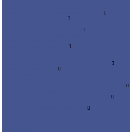
Уголок из нержавеющего металлопроката
Шестигранник из нержавеющего металла
Трубный прокат из нержавеющей стали
Труба круглая бесшовная
Трубы бесшовные из нержавеющей стали
Труба профильная (квадратная)
Трубы квадратные нержавеющие
Труба э/с нержавеющая
Строительные материалы
Профнастил (профлист)
Утеплитель ROCKWOOL
Товары из низколегированной стали 09Г2С
Детали трубопровода
Фланцы воротниковые
Фланцы плоские
Листы из низколегированной стали марки 09Г2С
Листы г/к низколегированные
Прокат из низколегированной стали 09Г2С
Труба круглая
Труба профильная нержавеющая
Труба из из низколегированной стали 09Г2С
Труба прямоугольная
Трубы квадратные из низколегированной стали
марки 09Г2С