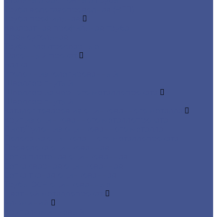
Стальные бесшовные трубы
Труба водогазопроводная (ВГП)
Труба профильная
Квадратная профильная труба
Прямоугольная
Трубы электросварные
Фасонный прокат
Балка
Уголок низколегированный
Швеллер гнутый
Швеллер из черного металлопроката
Швеллер гнутый
Каталог товаров из оцинкованного металла
Круг из оцинкованного металлопроката
Лист/Рулон из оцинкованного металла
Полоса из оцинкованного металлопроката
Проволока оцинкованная
Сетка плетеная оцинкованная
Сетка сварная оцинкованная
Сетка тканая оцинкованная
Трубы ЭСВ оцинкованные
Цветной металлопрокат
Алюминий
Круг алюминиевый