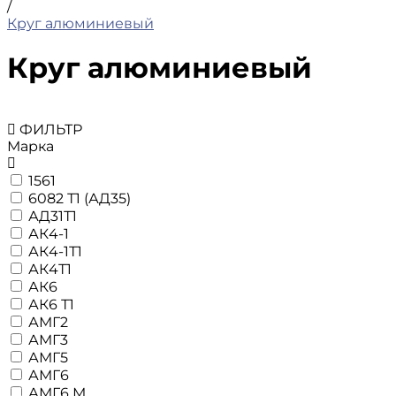
/
Круг алюминиевый
Круг алюминиевый
ФИЛЬТР
Марка
1561
6082 Т1 (АД35)
АД31Т1
АК4-1
АК4-1Т1
АК4Т1
АК6
АК6 Т1
АМГ2
АМГ3
АМГ5
АМГ6
АМГ6 М