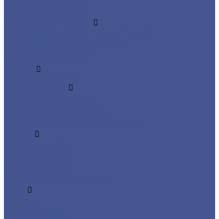
Лист алюминиевый
Плита алюминиевая
Трубы алюминиевые
Труба алюминиевая прямоуголная
Трубы алюминиевые круглые
Уголок алюминиевый
Шина алюминиевая
Бронза
Пруток из бронзы
Дюралюминий
Круг из дюралюминия
Лист дюралюминиевый
Плита дюралюминиевая
Шестигранник дюралюминиевый
Латунь
Круг латунный
Лента латунная
Лист латунный
Трубы из латуни
Шестигранник латунный
Медь
Лента
Лист медный
Пруток медный