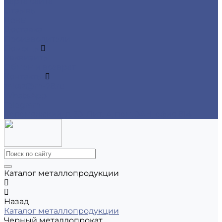
Карта сайта
Отзывы
Цены
Доставка
Производители
Помощь
Реквизиты
Обмен и возврат
Контакты
zakaz@m-78.ru
WhatsApp
Telegram
Коломяжский, д. 33, Лит. А, пом. 34Н, офис 814
Каталог металлопродукции
Назад
Каталог металлопродукции
Черный металлопрокат