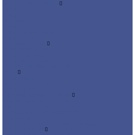
Детали трубопровода
Заглушки
Отводы
Переходы
Тройники
Фланцы воротниковые
Фланцы плоские
Листовой прокат
Листы горячекатанные
Листы рифленые
Листы холоднокатанные
Просечно-вытяжные листы
Сетка
Сетка сварная
Сетка стальная плетеная
Сетка тканая
Стальной сортовый прокат
Квадрат из черного металлопроката
Круг из черного металлопроката
Полоса из черного металлопроката
Проволока
Шестигранник из сортового металла
Трубный прокат