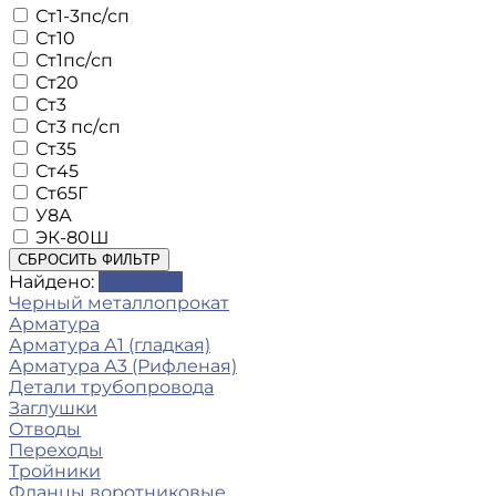
Ст1-3пс/сп
Ст10
Ст1пс/сп
Ст20
Ст3
Ст3 пс/сп
Ст35
Ст45
Ст65Г
У8А
ЭК-80Ш
СБРОСИТЬ ФИЛЬТР
Найдено:
Показать
Черный металлопрокат
Арматура
Арматура А1 (гладкая)
Арматура А3 (Рифленая)
Детали трубопровода
Заглушки
Отводы
Переходы
Тройники
Фланцы воротниковые