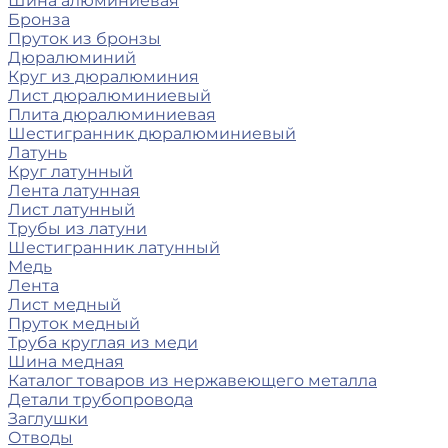
Шина алюминиевая
Бронза
Пруток из бронзы
Дюралюминий
Круг из дюралюминия
Лист дюралюминиевый
Плита дюралюминиевая
Шестигранник дюралюминиевый
Латунь
Круг латунный
Лента латунная
Лист латунный
Трубы из латуни
Шестигранник латунный
Медь
Лента
Лист медный
Пруток медный
Труба круглая из меди
Шина медная
Каталог товаров из нержавеющего металла
Детали трубопровода
Заглушки
Отводы