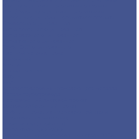
Круг из оцинкованного металлопроката
Лист/Рулон из оцинкованного металла
Полоса из оцинкованного металлопроката
Проволока оцинкованная
Сетка плетеная оцинкованная
Сетка сварная оцинкованная
Сетка тканая оцинкованная
Трубы ЭСВ оцинкованные
Цветной металлопрокат
Алюминий
Бронза
Дюралюминий
Латунь
Медь
Каталог товаров из нержавеющего металла
Детали трубопровода
Нержавеющий листовой прокат
Сортовый/Фасонный прокат
Трубный прокат из нержавеющей стали
Строительные материалы
Профнастил (профлист)
Утеплитель ROCKWOOL
Товары из низколегированной стали 09Г2С