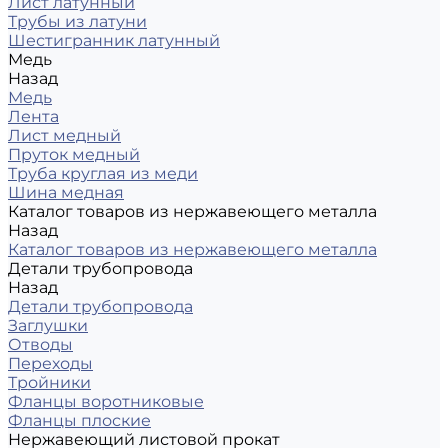
Лист латунный
Трубы из латуни
Шестигранник латунный
Медь
Назад
Медь
Лента
Лист медный
Пруток медный
Труба круглая из меди
Шина медная
Каталог товаров из нержавеющего металла
Назад
Каталог товаров из нержавеющего металла
Детали трубопровода
Назад
Детали трубопровода
Заглушки
Отводы
Переходы
Тройники
Фланцы воротниковые
Фланцы плоские
Нержавеющий листовой прокат