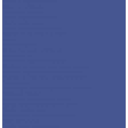
Фланцы воротниковые
Фланцы плоские
Листовой прокат
Листы горячекатанные
Листы рифленые
Листы холоднокатанные
Просечно-вытяжные листы
Сетка
Сетка сварная
Сетка стальная плетеная
Сетка тканая
Стальной сортовый прокат
Квадрат из черного металлопроката
Круг из черного металлопроката
Полоса из черного металлопроката
Проволока
Шестигранник из сортового металла
Трубный прокат
Стальные бесшовные трубы
Труба водогазопроводная (ВГП)
Труба профильная
Квадратная профильная труба
Прямоугольная
Трубы электросварные