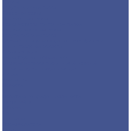
Услуги
Услуги резки металла
Лазерная резка
Плазменная резка
Резка металла ленточной пилой
Гидроабразивная резка
Услуги гибки металла
Обечайки на заказ в Санкт-Петербурге и
Ленинградской области
Гибка металла
Гибка труб из нержавейки
Окраска металла порошковой краской
Окраска порошковой краской
Акции
Компания
Новости
Статьи
Политика конфиденциальности
Карта сайта
Отзывы
Цены
Доставка
Производители
Помощь