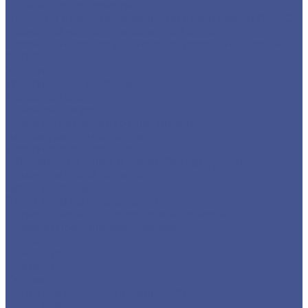
Детали трубопровода
Листы из низколегированной стали марки 09Г2С
Прокат из низколегированной стали 09Г2С
Фасонный прокат из низколегированной стали
09Г2С
Услуги
Услуги резки металла
Лазерная резка
Плазменная резка
Резка металла ленточной пилой
Гидроабразивная резка
Услуги гибки металла
Обечайки на заказ в Санкт-Петербурге и
Ленинградской области
Гибка металла
Гибка труб из нержавейки
Окраска металла порошковой краской
Окраска порошковой краской
Акции
Компания
Новости
Статьи
Политика конфиденциальности
Карта сайта