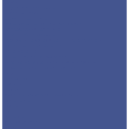
Услуги
Услуги резки металла
Лазерная резка
Плазменная резка
Резка металла ленточной пилой
Гидроабразивная резка
Услуги гибки металла
Обечайки на заказ в Санкт-Петербурге и
Ленинградской области
Гибка металла
Гибка труб из нержавейки
Окраска металла порошковой краской
Окраска порошковой краской
Акции
Компания
Новости
Статьи
Политика конфиденциальности
Карта сайта
Отзывы
Цены
Доставка
Производители
Помощь