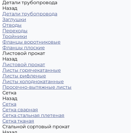
Детали трубопровода
Назад
Детали трубопровода
Заглушки
Отводы
Переходы
Тройники
Фланцы воротниковые
Фланцы плоские
Листовой прокат
Назад
Листовой прокат
Листы горячекатанные
Листы рифленые
Листы холоднокатанные
Просечно-вытяжные листы
Сетка
Назад
Сетка
Сетка сварная
Сетка стальная плетеная
Сетка тканая
Стальной сортовый прокат
Назад