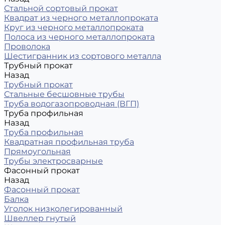
Стальной сортовый прокат
Квадрат из черного металлопроката
Круг из черного металлопроката
Полоса из черного металлопроката
Проволока
Шестигранник из сортового металла
Трубный прокат
Назад
Трубный прокат
Стальные бесшовные трубы
Труба водогазопроводная (ВГП)
Труба профильная
Назад
Труба профильная
Квадратная профильная труба
Прямоугольная
Трубы электросварные
Фасонный прокат
Назад
Фасонный прокат
Балка
Уголок низколегированный
Швеллер гнутый