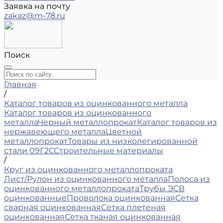
Заявка на почту
zakaz@m-78.ru
Поиск
Главная
/
Каталог товаров из оцинкованного металла
Каталог товаров из оцинкованного
металла
Черный металлопрокат
Каталог товаров из
нержавеющего металла
Цветной
металлопрокат
Товары из низколегированной
стали 09Г2С
Строительные материалы
/
Круг из оцинкованного металлопроката
Лист/Рулон из оцинкованного металла
Полоса из
оцинкованного металлопроката
Трубы ЭСВ
оцинкованные
Проволока оцинкованная
Сетка
сварная оцинкованная
Сетка плетеная
оцинкованная
Сетка тканая оцинкованная