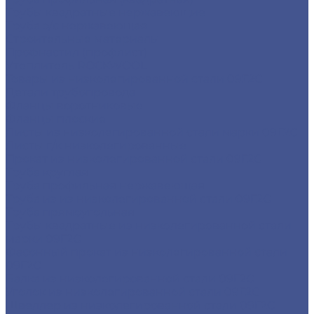
Трубы квадратные нержавеющие
Труба э/с нержавеющая
Строительные материалы
Профнастил (профлист)
Утеплитель ROCKWOOL
Товары из низколегированной стали 09Г2С
Детали трубопровода
Фланцы воротниковые
Фланцы плоские
Листы из низколегированной стали марки 09Г2С
Листы г/к низколегированные
Прокат из низколегированной стали 09Г2С
Труба круглая
Труба профильная нержавеющая
Труба из из низколегированной стали 09Г2С
Труба прямоугольная
Трубы квадратные из низколегированной стали
марки 09Г2С
Фасонный прокат из низколегированной стали
09Г2С
Балка из низколегированной стали 09Г2С
Уголок из низколегированной стали 09Г2С
Швеллер из низколегированной стали 09Г2С