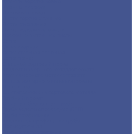
Фланцы воротниковые
Фланцы плоские
Листовой прокат
Листы горячекатанные
Листы рифленые
Листы холоднокатанные
Просечно-вытяжные листы
Сетка
Сетка сварная
Сетка стальная плетеная
Сетка тканая
Стальной сортовый прокат
Квадрат из черного металлопроката
Круг из черного металлопроката
Полоса из черного металлопроката
Проволока
Шестигранник из сортового металла
Трубный прокат
Стальные бесшовные трубы
Труба водогазопроводная (ВГП)
Труба профильная
Квадратная профильная труба
Прямоугольная
Трубы электросварные