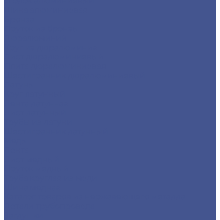
Уголок алюминиевый
Шина алюминиевая
Бронза
Пруток из бронзы
Дюралюминий
Круг из дюралюминия
Лист дюралюминиевый
Плита дюралюминиевая
Шестигранник дюралюминиевый
Латунь
Круг латунный
Лента латунная
Лист латунный
Трубы из латуни
Шестигранник латунный
Медь
Лента
Лист медный
Пруток медный
Труба круглая из меди
Шина медная
Каталог товаров из нержавеющего металла
Детали трубопровода
Заглушки