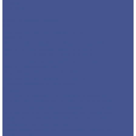
Отводы
Переходы
Тройники
Фланцы воротниковые
Фланцы плоские
Нержавеющий листовой прокат
Лист ПВ
Лист перфорированный нержавеющий
Листы из нержавеющей стали 2 мм
Листы из нержавеющей стали 3 мм
Листы из нержавеющей стали в 1 мм
Листы нержавеющие
Нержавеющие листы AISI 304
Нержавеющие рифленые листы
Сортовый/Фасонный прокат
Квадрат
Круг из нержавеющего металлопроката
Полоса из нержавеющего металлопроката
Уголок из нержавеющего металлопроката
Шестигранник из нержавеющего металла
Трубный прокат из нержавеющей стали
Труба круглая бесшовная
Трубы бесшовные из нержавеющей стали
Труба профильная (квадратная)