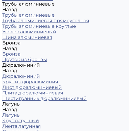
Трубы алюминиевые
Назад
Трубы алюминиевые
Труба алюминиевая прямоуголная
Трубы алюминиевые круглые
Уголок алюминиевый
Шина алюминиевая
Бронза
Назад
Бронза
Пруток из бронзы
Дюралюминий
Назад
Дюралюминий
Круг из дюралюминия
Лист дюралюминиевый
Плита дюралюминиевая
Шестигранник дюралюминиевый
Латунь
Назад
Латунь
Круг латунный
Лента латунная