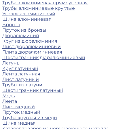
Труба алюминиевая прямоуголная
Трубы алюминиевые круглые
Уголок алюминиевый
Шина алюминиевая
Бронза
Пруток из бронзы
Дюралюминий
Круг из дюралюминия
Лист дюралюминиевый
Плита дюралюминиевая
Шестигранник дюралюминиевый
Латунь
Круг латунный
Лента латунная
Лист латунный
Трубы из латуни
Шестигранник латунный
Медь
Лента
Лист медный
Пруток медный
Труба круглая из меди
Шина медная
Каталог товаров из нержавеющего металла