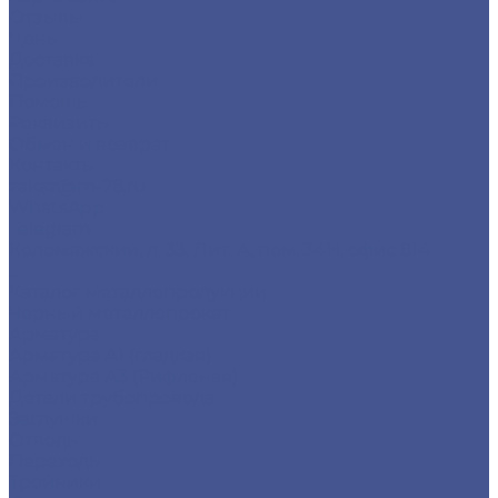
Отзывы
Цены
Доставка
Производители
Помощь
Реквизиты
Обмен и возврат
Контакты
zakaz@m-78.ru
WhatsApp
Telegram
Коломяжский, д. 33, Лит. А, пом. 34Н, офис 814
...
Каталог металлопродукции
Черный металлопрокат
Арматура
Арматура А1 (гладкая)
Арматура А3 (Рифленая)
Детали трубопровода
Заглушки
Отводы
Переходы
Тройники