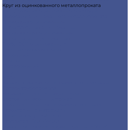
Круг из оцинкованного металлопроката
Лист/Рулон из оцинкованного металла
Полоса из оцинкованного металлопроката
Проволока оцинкованная
Сетка плетеная оцинкованная
Сетка сварная оцинкованная
Сетка тканая оцинкованная
Трубы ЭСВ оцинкованные
Цветной металлопрокат
Алюминий
Бронза
Дюралюминий
Латунь
Медь
Каталог товаров из нержавеющего металла
Детали трубопровода
Нержавеющий листовой прокат
Сортовый/Фасонный прокат
Трубный прокат из нержавеющей стали
Строительные материалы
Профнастил (профлист)
Утеплитель ROCKWOOL
Товары из низколегированной стали 09Г2С