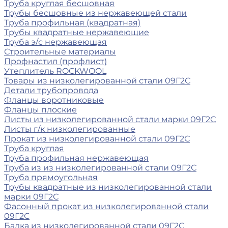
Труба круглая бесшовная
Трубы бесшовные из нержавеющей стали
Труба профильная (квадратная)
Трубы квадратные нержавеющие
Труба э/с нержавеющая
Строительные материалы
Профнастил (профлист)
Утеплитель ROCKWOOL
Товары из низколегированной стали 09Г2С
Детали трубопровода
Фланцы воротниковые
Фланцы плоские
Листы из низколегированной стали марки 09Г2С
Листы г/к низколегированные
Прокат из низколегированной стали 09Г2С
Труба круглая
Труба профильная нержавеющая
Труба из из низколегированной стали 09Г2С
Труба прямоугольная
Трубы квадратные из низколегированной стали
марки 09Г2С
Фасонный прокат из низколегированной стали
09Г2С
Балка из низколегированной стали 09Г2С