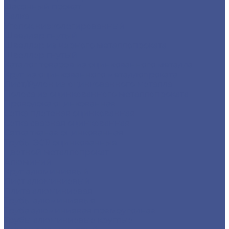
Фасонный прокат
Балка
Уголок низколегированный
Швеллер гнутый
Швеллер из черного металлопроката
Швеллер гнутый
Каталог товаров из оцинкованного металла
Круг из оцинкованного металлопроката
Лист/Рулон из оцинкованного металла
Полоса из оцинкованного металлопроката
Проволока оцинкованная
Сетка плетеная оцинкованная
Сетка сварная оцинкованная
Сетка тканая оцинкованная
Трубы ЭСВ оцинкованные
Цветной металлопрокат
Алюминий
Круг алюминиевый
Лист алюминиевый
Плита алюминиевая
Трубы алюминиевые
Труба алюминиевая прямоуголная
Трубы алюминиевые круглые