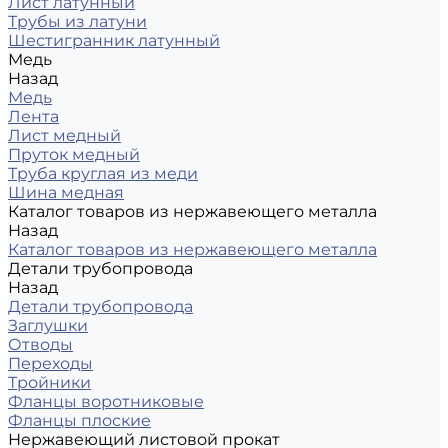
Лист латунный
Трубы из латуни
Шестигранник латунный
Медь
Назад
Медь
Лента
Лист медный
Пруток медный
Труба круглая из меди
Шина медная
Каталог товаров из нержавеющего металла
Назад
Каталог товаров из нержавеющего металла
Детали трубопровода
Назад
Детали трубопровода
Заглушки
Отводы
Переходы
Тройники
Фланцы воротниковые
Фланцы плоские
Нержавеющий листовой прокат