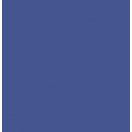
Детали трубопровода
Листы из низколегированной стали марки 09Г2С
Прокат из низколегированной стали 09Г2С
Фасонный прокат из низколегированной стали
09Г2С
Услуги
Услуги резки металла
Лазерная резка
Плазменная резка
Резка металла ленточной пилой
Гидроабразивная резка
Услуги гибки металла
Обечайки на заказ в Санкт-Петербурге и
Ленинградской области
Гибка металла
Гибка труб из нержавейки
Окраска металла порошковой краской
Окраска порошковой краской
Акции
Компания
Новости
Статьи
Политика конфиденциальности
Карта сайта