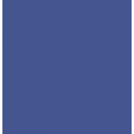
Фланцы воротниковые
Фланцы плоские
Листовой прокат
Листы горячекатанные
Листы рифленые
Листы холоднокатанные
Просечно-вытяжные листы
Сетка
Сетка сварная
Сетка стальная плетеная
Сетка тканая
Стальной сортовый прокат
Квадрат из черного металлопроката
Круг из черного металлопроката
Полоса из черного металлопроката
Проволока
Шестигранник из сортового металла
Трубный прокат
Стальные бесшовные трубы
Труба водогазопроводная (ВГП)
Труба профильная
Квадратная профильная труба
Прямоугольная
Трубы электросварные