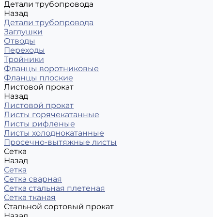
Детали трубопровода
Назад
Детали трубопровода
Заглушки
Отводы
Переходы
Тройники
Фланцы воротниковые
Фланцы плоские
Листовой прокат
Назад
Листовой прокат
Листы горячекатанные
Листы рифленые
Листы холоднокатанные
Просечно-вытяжные листы
Сетка
Назад
Сетка
Сетка сварная
Сетка стальная плетеная
Сетка тканая
Стальной сортовый прокат
Назад