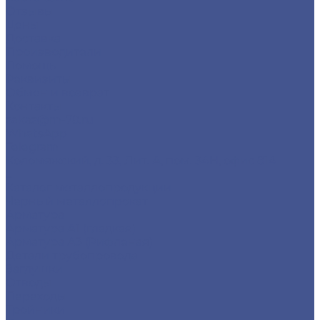
Отзывы
Цены
Доставка
Производители
Помощь
Реквизиты
Обмен и возврат
Контакты
zakaz@m-78.ru
WhatsApp
Telegram
Коломяжский, д. 33, Лит. А, пом. 34Н, офис 814
...
Каталог металлопродукции
Черный металлопрокат
Арматура
Арматура А1 (гладкая)
Арматура А3 (Рифленая)
Детали трубопровода
Заглушки
Отводы
Переходы
Тройники