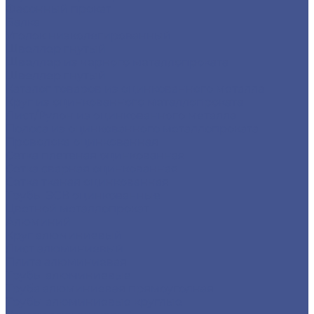
Фасонный прокат
Балка
Уголок низколегированный
Швеллер гнутый
Швеллер из черного металлопроката
Швеллер гнутый
Каталог товаров из оцинкованного металла
Круг из оцинкованного металлопроката
Лист/Рулон из оцинкованного металла
Полоса из оцинкованного металлопроката
Проволока оцинкованная
Сетка плетеная оцинкованная
Сетка сварная оцинкованная
Сетка тканая оцинкованная
Трубы ЭСВ оцинкованные
Цветной металлопрокат
Алюминий
Круг алюминиевый
Лист алюминиевый
Плита алюминиевая
Трубы алюминиевые
Труба алюминиевая прямоуголная
Трубы алюминиевые круглые