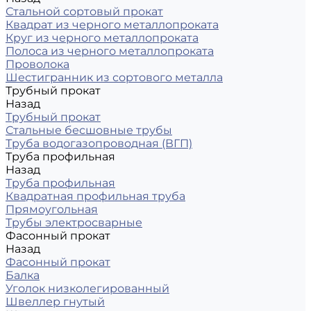
Стальной сортовый прокат
Квадрат из черного металлопроката
Круг из черного металлопроката
Полоса из черного металлопроката
Проволока
Шестигранник из сортового металла
Трубный прокат
Назад
Трубный прокат
Стальные бесшовные трубы
Труба водогазопроводная (ВГП)
Труба профильная
Назад
Труба профильная
Квадратная профильная труба
Прямоугольная
Трубы электросварные
Фасонный прокат
Назад
Фасонный прокат
Балка
Уголок низколегированный
Швеллер гнутый