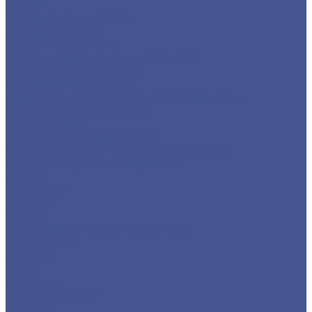
Услуги
Услуги резки металла
Лазерная резка
Плазменная резка
Резка металла ленточной пилой
Гидроабразивная резка
Услуги гибки металла
Обечайки на заказ в Санкт-Петербурге и
Ленинградской области
Гибка металла
Гибка труб из нержавейки
Окраска металла порошковой краской
Окраска порошковой краской
Акции
Компания
Новости
Статьи
Политика конфиденциальности
Карта сайта
Отзывы
Цены
Доставка
Производители
Помощь