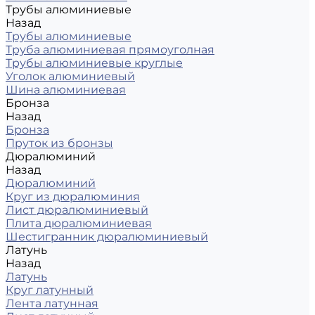
Трубы алюминиевые
Назад
Трубы алюминиевые
Труба алюминиевая прямоуголная
Трубы алюминиевые круглые
Уголок алюминиевый
Шина алюминиевая
Бронза
Назад
Бронза
Пруток из бронзы
Дюралюминий
Назад
Дюралюминий
Круг из дюралюминия
Лист дюралюминиевый
Плита дюралюминиевая
Шестигранник дюралюминиевый
Латунь
Назад
Латунь
Круг латунный
Лента латунная