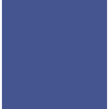
Уголок алюминиевый
Шина алюминиевая
Бронза
Пруток из бронзы
Дюралюминий
Круг из дюралюминия
Лист дюралюминиевый
Плита дюралюминиевая
Шестигранник дюралюминиевый
Латунь
Круг латунный
Лента латунная
Лист латунный
Трубы из латуни
Шестигранник латунный
Медь
Лента
Лист медный
Пруток медный
Труба круглая из меди
Шина медная
Каталог товаров из нержавеющего металла
Детали трубопровода
Заглушки