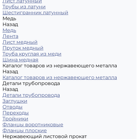
Лист латунный
Трубы из латуни
Шестигранник латунный
Медь
Назад
Медь
Лента
Лист медный
Пруток медный
Труба круглая из меди
Шина медная
Каталог товаров из нержавеющего металла
Назад
Каталог товаров из нержавеющего металла
Детали трубопровода
Назад
Детали трубопровода
Заглушки
Отводы
Переходы
Тройники
Фланцы воротниковые
Фланцы плоские
Нержавеющий листовой прокат