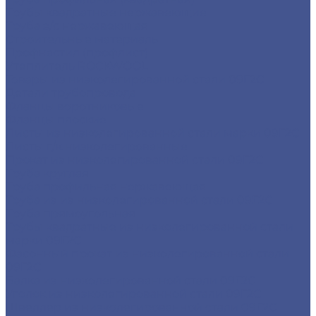
Трубы квадратные нержавеющие
Труба э/с нержавеющая
Строительные материалы
Профнастил (профлист)
Утеплитель ROCKWOOL
Товары из низколегированной стали 09Г2С
Детали трубопровода
Фланцы воротниковые
Фланцы плоские
Листы из низколегированной стали марки 09Г2С
Листы г/к низколегированные
Прокат из низколегированной стали 09Г2С
Труба круглая
Труба профильная нержавеющая
Труба из из низколегированной стали 09Г2С
Труба прямоугольная
Трубы квадратные из низколегированной стали
марки 09Г2С
Фасонный прокат из низколегированной стали
09Г2С
Балка из низколегированной стали 09Г2С
Уголок из низколегированной стали 09Г2С
Швеллер из низколегированной стали 09Г2С