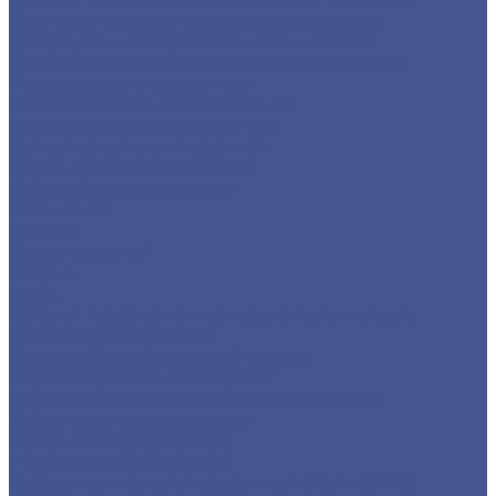
Круг из оцинкованного металлопроката
Лист/Рулон из оцинкованного металла
Полоса из оцинкованного металлопроката
Проволока оцинкованная
Сетка плетеная оцинкованная
Сетка сварная оцинкованная
Сетка тканая оцинкованная
Трубы ЭСВ оцинкованные
Цветной металлопрокат
Алюминий
Бронза
Дюралюминий
Латунь
Медь
Каталог товаров из нержавеющего металла
Детали трубопровода
Нержавеющий листовой прокат
Сортовый/Фасонный прокат
Трубный прокат из нержавеющей стали
Строительные материалы
Профнастил (профлист)
Утеплитель ROCKWOOL
Товары из низколегированной стали 09Г2С