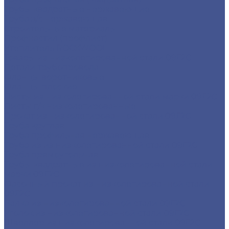
Трубы квадратные нержавеющие
Труба э/с нержавеющая
Строительные материалы
Профнастил (профлист)
Утеплитель ROCKWOOL
Товары из низколегированной стали 09Г2С
Детали трубопровода
Фланцы воротниковые
Фланцы плоские
Листы из низколегированной стали марки 09Г2С
Листы г/к низколегированные
Прокат из низколегированной стали 09Г2С
Труба круглая
Труба профильная нержавеющая
Труба из из низколегированной стали 09Г2С
Труба прямоугольная
Трубы квадратные из низколегированной стали
марки 09Г2С
Фасонный прокат из низколегированной стали
09Г2С
Балка из низколегированной стали 09Г2С
Уголок из низколегированной стали 09Г2С
Швеллер из низколегированной стали 09Г2С