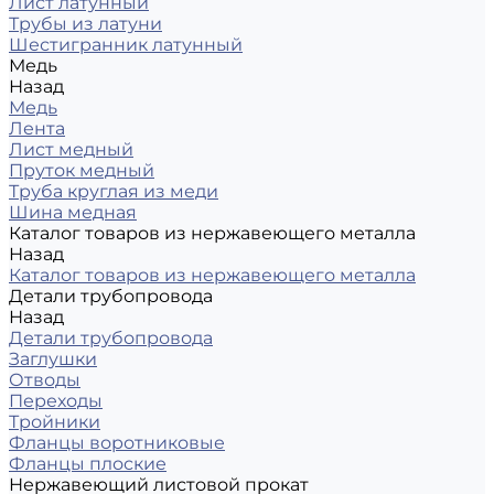
Лист латунный
Трубы из латуни
Шестигранник латунный
Медь
Назад
Медь
Лента
Лист медный
Пруток медный
Труба круглая из меди
Шина медная
Каталог товаров из нержавеющего металла
Назад
Каталог товаров из нержавеющего металла
Детали трубопровода
Назад
Детали трубопровода
Заглушки
Отводы
Переходы
Тройники
Фланцы воротниковые
Фланцы плоские
Нержавеющий листовой прокат