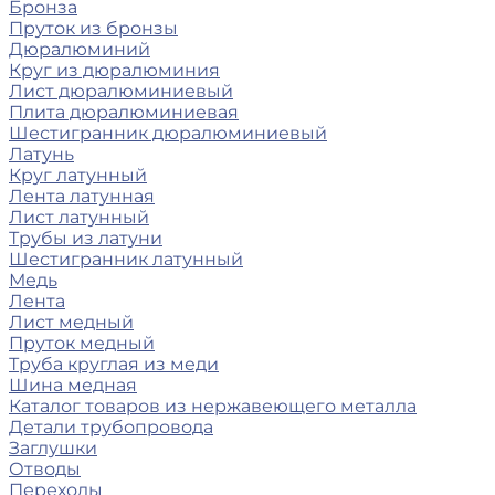
Бронза
Пруток из бронзы
Дюралюминий
Круг из дюралюминия
Лист дюралюминиевый
Плита дюралюминиевая
Шестигранник дюралюминиевый
Латунь
Круг латунный
Лента латунная
Лист латунный
Трубы из латуни
Шестигранник латунный
Медь
Лента
Лист медный
Пруток медный
Труба круглая из меди
Шина медная
Каталог товаров из нержавеющего металла
Детали трубопровода
Заглушки
Отводы
Переходы