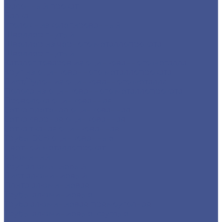
Фасонный прокат
Балка
Уголок низколегированный
Швеллер гнутый
Швеллер из черного металлопроката
Швеллер гнутый
Каталог товаров из оцинкованного металла
Круг из оцинкованного металлопроката
Лист/Рулон из оцинкованного металла
Полоса из оцинкованного металлопроката
Проволока оцинкованная
Сетка плетеная оцинкованная
Сетка сварная оцинкованная
Сетка тканая оцинкованная
Трубы ЭСВ оцинкованные
Цветной металлопрокат
Алюминий
Круг алюминиевый
Лист алюминиевый
Плита алюминиевая
Трубы алюминиевые
Труба алюминиевая прямоуголная
Трубы алюминиевые круглые