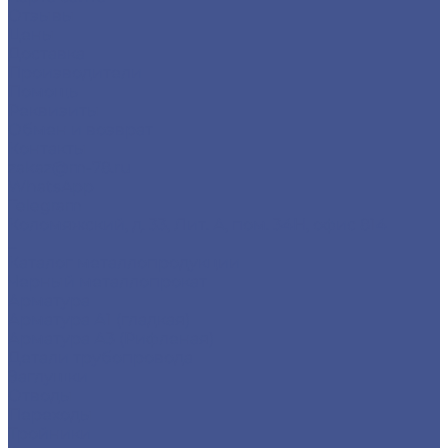
Отзывы
Цены
Доставка
Производители
Помощь
Реквизиты
Обмен и возврат
Контакты
zakaz@m-78.ru
WhatsApp
Telegram
Коломяжский, д. 33, Лит. А, пом. 34Н, офис 814
...
Каталог металлопродукции
Черный металлопрокат
Арматура
Арматура А1 (гладкая)
Арматура А3 (Рифленая)
Детали трубопровода
Заглушки
Отводы
Переходы
Тройники