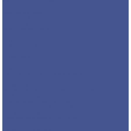
Фланцы воротниковые
Фланцы плоские
Листовой прокат
Листы горячекатанные
Листы рифленые
Листы холоднокатанные
Просечно-вытяжные листы
Сетка
Сетка сварная
Сетка стальная плетеная
Сетка тканая
Стальной сортовый прокат
Квадрат из черного металлопроката
Круг из черного металлопроката
Полоса из черного металлопроката
Проволока
Шестигранник из сортового металла
Трубный прокат
Стальные бесшовные трубы
Труба водогазопроводная (ВГП)
Труба профильная
Квадратная профильная труба
Прямоугольная
Трубы электросварные