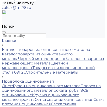
Заявка на почту
zakaz@m-78.ru
Поиск
Главная
/
Каталог товаров из оцинкованного металла
Каталог товаров из оцинкованного
металла
Черный металлопрокат
Каталог товаров из
нержавеющего металла
Цветной
металлопрокат
Товары из низколегированной
стали 09Г2С
Строительные материалы
/
Проволока оцинкованная
Лист/Рулон из оцинкованного металла
Полоса из
оцинкованного металлопроката
Трубы ЭСВ
оцинкованные
Круг из оцинкованного
металлопроката
Сетка сварная оцинкованная
Сетка
плетеная оцинкованная
Сетка тканая