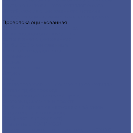
Круг из оцинкованного металлопроката
Лист/Рулон из оцинкованного металла
Полоса из оцинкованного металлопроката
Проволока оцинкованная
Сетка плетеная оцинкованная
Сетка сварная оцинкованная
Сетка тканая оцинкованная
Трубы ЭСВ оцинкованные
Цветной металлопрокат
Алюминий
Бронза
Дюралюминий
Латунь
Медь
Каталог товаров из нержавеющего металла
Детали трубопровода
Нержавеющий листовой прокат
Сортовый/Фасонный прокат
Трубный прокат из нержавеющей стали
Строительные материалы
Профнастил (профлист)
Утеплитель ROCKWOOL
Товары из низколегированной стали 09Г2С