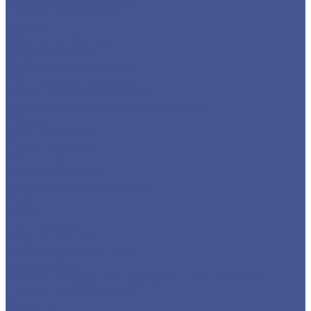
Уголок алюминиевый
Шина алюминиевая
Бронза
Пруток из бронзы
Дюралюминий
Круг из дюралюминия
Лист дюралюминиевый
Плита дюралюминиевая
Шестигранник дюралюминиевый
Латунь
Круг латунный
Лента латунная
Лист латунный
Трубы из латуни
Шестигранник латунный
Медь
Лента
Лист медный
Пруток медный
Труба круглая из меди
Шина медная
Каталог товаров из нержавеющего металла
Детали трубопровода
Заглушки