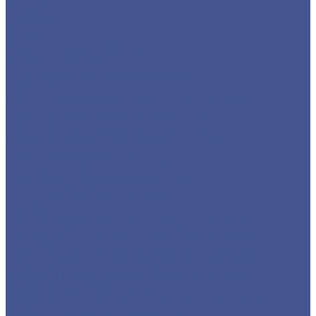
Отводы
Переходы
Тройники
Фланцы воротниковые
Фланцы плоские
Нержавеющий листовой прокат
Лист ПВ
Лист перфорированный нержавеющий
Листы из нержавеющей стали 2 мм
Листы из нержавеющей стали 3 мм
Листы из нержавеющей стали в 1 мм
Листы нержавеющие
Нержавеющие листы AISI 304
Нержавеющие рифленые листы
Сортовый/Фасонный прокат
Квадрат
Круг из нержавеющего металлопроката
Полоса из нержавеющего металлопроката
Уголок из нержавеющего металлопроката
Шестигранник из нержавеющего металла
Трубный прокат из нержавеющей стали
Труба круглая бесшовная
Трубы бесшовные из нержавеющей стали
Труба профильная (квадратная)