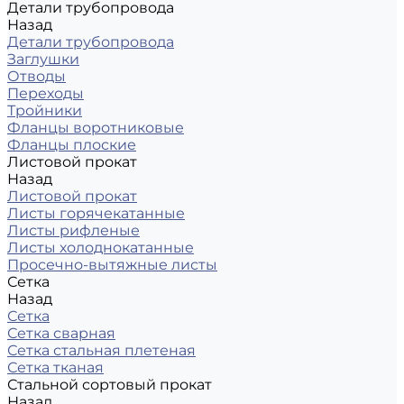
Детали трубопровода
Назад
Детали трубопровода
Заглушки
Отводы
Переходы
Тройники
Фланцы воротниковые
Фланцы плоские
Листовой прокат
Назад
Листовой прокат
Листы горячекатанные
Листы рифленые
Листы холоднокатанные
Просечно-вытяжные листы
Сетка
Назад
Сетка
Сетка сварная
Сетка стальная плетеная
Сетка тканая
Стальной сортовый прокат
Назад