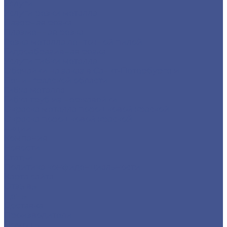
Услуги
Услуги резки металла
Лазерная резка
Плазменная резка
Резка металла ленточной пилой
Гидроабразивная резка
Услуги гибки металла
Обечайки на заказ в Санкт-Петербурге и
Ленинградской области
Гибка металла
Гибка труб из нержавейки
Окраска металла порошковой краской
Окраска порошковой краской
Акции
Компания
Новости
Статьи
Политика конфиденциальности
Карта сайта
Отзывы
Цены
Доставка
Производители
Помощь