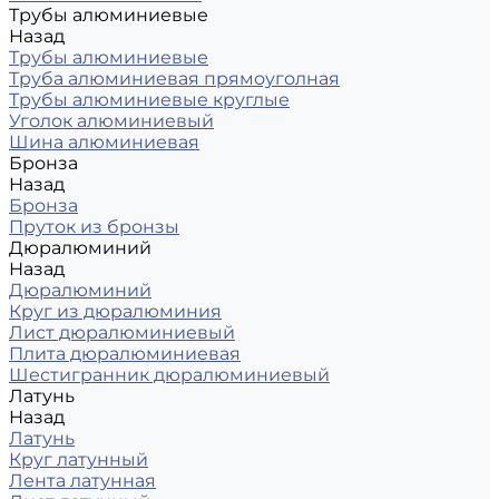
Трубы алюминиевые
Назад
Трубы алюминиевые
Труба алюминиевая прямоуголная
Трубы алюминиевые круглые
Уголок алюминиевый
Шина алюминиевая
Бронза
Назад
Бронза
Пруток из бронзы
Дюралюминий
Назад
Дюралюминий
Круг из дюралюминия
Лист дюралюминиевый
Плита дюралюминиевая
Шестигранник дюралюминиевый
Латунь
Назад
Латунь
Круг латунный
Лента латунная