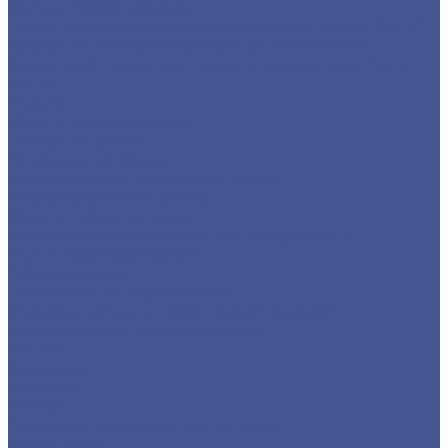
Детали трубопровода
Листы из низколегированной стали марки 09Г2С
Прокат из низколегированной стали 09Г2С
Фасонный прокат из низколегированной стали
09Г2С
Услуги
Услуги резки металла
Лазерная резка
Плазменная резка
Резка металла ленточной пилой
Гидроабразивная резка
Услуги гибки металла
Обечайки на заказ в Санкт-Петербурге и
Ленинградской области
Гибка металла
Гибка труб из нержавейки
Окраска металла порошковой краской
Окраска порошковой краской
Акции
Компания
Новости
Статьи
Политика конфиденциальности
Карта сайта