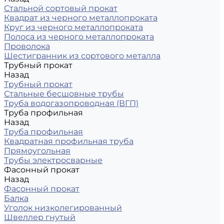
Стальной сортовый прокат
Квадрат из черного металлопроката
Круг из черного металлопроката
Полоса из черного металлопроката
Проволока
Шестигранник из сортового металла
Трубный прокат
Назад
Трубный прокат
Стальные бесшовные трубы
Труба водогазопроводная (ВГП)
Труба профильная
Назад
Труба профильная
Квадратная профильная труба
Прямоугольная
Трубы электросварные
Фасонный прокат
Назад
Фасонный прокат
Балка
Уголок низколегированный
Швеллер гнутый