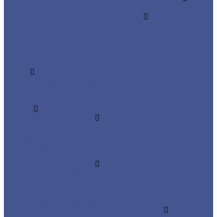
Труба круглая
Труба профильная нержавеющая
Труба из из низколегированной стали 09Г2С
Труба прямоугольная
Трубы квадратные из низколегированной стали
марки 09Г2С
Фасонный прокат из низколегированной стали
09Г2С
Балка из низколегированной стали 09Г2С
Уголок из низколегированной стали 09Г2С
Швеллер из низколегированной стали 09Г2С
Услуги
Услуги резки металла
Лазерная резка
Плазменная резка
Резка металла ленточной пилой
Гидроабразивная резка
Услуги гибки металла
Обечайки на заказ в Санкт-Петербурге и
Ленинградской области
Гибка металла
Гибка труб из нержавейки
Окраска металла порошковой краской