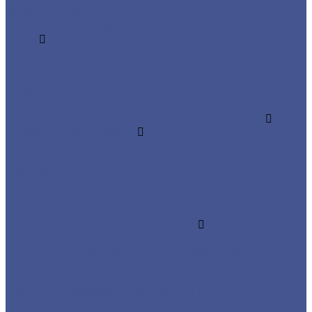
Трубы из латуни
Шестигранник латунный
Медь
Лента
Лист медный
Пруток медный
Труба круглая из меди
Шина медная
Каталог товаров из нержавеющего металла
Детали трубопровода
Заглушки
Отводы
Переходы
Тройники
Фланцы воротниковые
Фланцы плоские
Нержавеющий листовой прокат
Лист ПВ
Лист перфорированный нержавеющий
Листы из нержавеющей стали 2 мм
Листы из нержавеющей стали 3 мм
Листы из нержавеющей стали в 1 мм
Листы нержавеющие