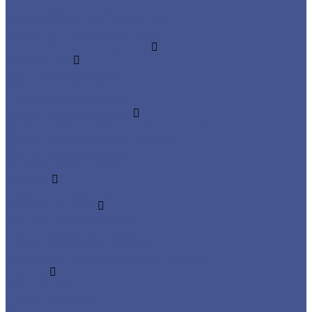
Сетка сварная оцинкованная
Сетка тканая оцинкованная
Трубы ЭСВ оцинкованные
Цветной металлопрокат
Алюминий
Круг алюминиевый
Лист алюминиевый
Плита алюминиевая
Трубы алюминиевые
Труба алюминиевая прямоуголная
Трубы алюминиевые круглые
Уголок алюминиевый
Шина алюминиевая
Бронза
Пруток из бронзы
Дюралюминий
Круг из дюралюминия
Лист дюралюминиевый
Плита дюралюминиевая
Шестигранник дюралюминиевый
Латунь
Круг латунный
Лента латунная
Лист латунный