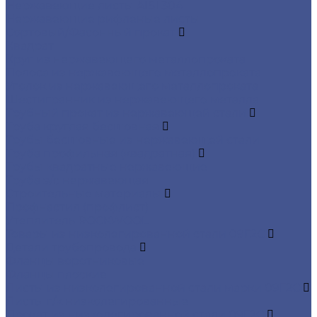
Нержавеющие листы AISI 304
Нержавеющие рифленые листы
Сортовый/Фасонный прокат
Квадрат
Круг из нержавеющего металлопроката
Полоса из нержавеющего металлопроката
Уголок из нержавеющего металлопроката
Шестигранник из нержавеющего металла
Трубный прокат из нержавеющей стали
Труба круглая бесшовная
Трубы бесшовные из нержавеющей стали
Труба профильная (квадратная)
Трубы квадратные нержавеющие
Труба э/с нержавеющая
Строительные материалы
Профнастил (профлист)
Утеплитель ROCKWOOL
Товары из низколегированной стали 09Г2С
Детали трубопровода
Фланцы воротниковые
Фланцы плоские
Листы из низколегированной стали марки 09Г2С
Листы г/к низколегированные
Прокат из низколегированной стали 09Г2С