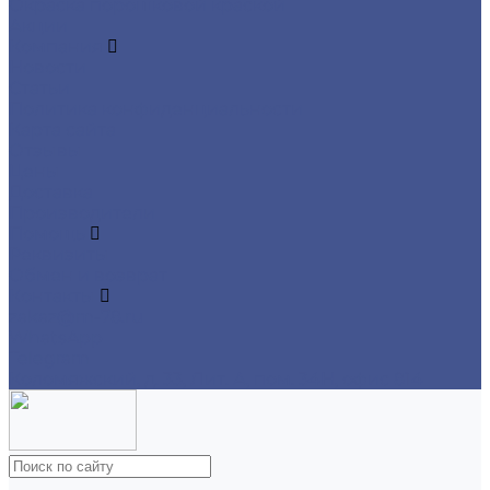
Окраска порошковой краской
Акции
Компания
Новости
Статьи
Политика конфиденциальности
Карта сайта
Отзывы
Цены
Доставка
Производители
Помощь
Реквизиты
Обмен и возврат
Контакты
zakaz@m-78.ru
WhatsApp
Telegram
Коломяжский, д. 33, Лит. А, пом. 34Н, офис 814