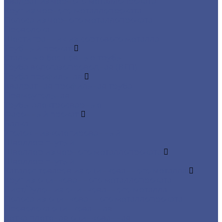
Квадрат из черного металлопроката
Круг из черного металлопроката
Полоса из черного металлопроката
Проволока
Шестигранник из сортового металла
Трубный прокат
Стальные бесшовные трубы
Труба водогазопроводная (ВГП)
Труба профильная
Квадратная профильная труба
Прямоугольная
Трубы электросварные
Фасонный прокат
Балка
Уголок низколегированный
Швеллер гнутый
Швеллер из черного металлопроката
Швеллер гнутый
Каталог товаров из оцинкованного металла
Круг из оцинкованного металлопроката
Лист/Рулон из оцинкованного металла
Полоса из оцинкованного металлопроката
Проволока оцинкованная
Сетка плетеная оцинкованная