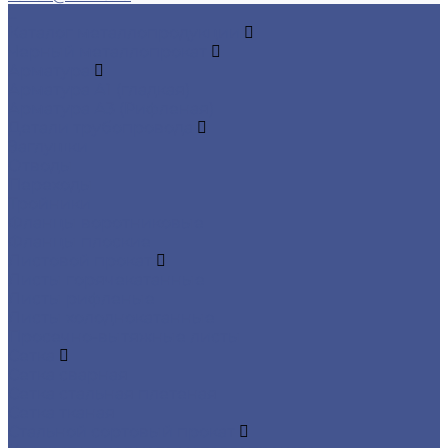
...
Каталог металлопродукции
Черный металлопрокат
Арматура
Арматура А1 (гладкая)
Арматура А3 (Рифленая)
Детали трубопровода
Заглушки
Отводы
Переходы
Тройники
Фланцы воротниковые
Фланцы плоские
Листовой прокат
Листы горячекатанные
Листы рифленые
Листы холоднокатанные
Просечно-вытяжные листы
Сетка
Сетка сварная
Сетка стальная плетеная
Сетка тканая
Стальной сортовый прокат