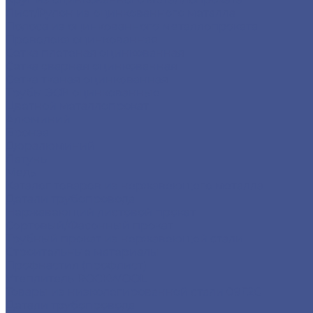
Лист/Рулон из оцинкованного металла
Полоса из оцинкованного металлопроката
Проволока оцинкованная
Сетка плетеная оцинкованная
Сетка сварная оцинкованная
Сетка тканая оцинкованная
Трубы ЭСВ оцинкованные
Цветной металлопрокат
Алюминий
Бронза
Дюралюминий
Латунь
Медь
Каталог товаров из нержавеющего металла
Детали трубопровода
Нержавеющий листовой прокат
Сортовый/Фасонный прокат
Трубный прокат из нержавеющей стали
Строительные материалы
Профнастил (профлист)
Утеплитель ROCKWOOL
Товары из низколегированной стали 09Г2С
Детали трубопровода