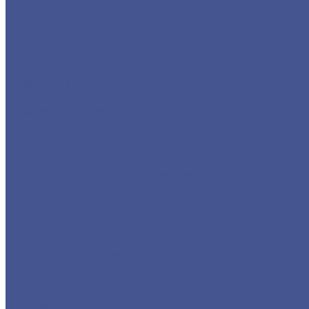
Листы из низколегированной стали марки 09Г2С
Прокат из низколегированной стали 09Г2С
Фасонный прокат из низколегированной стали 09Г
Услуги
Услуги резки металла
Лазерная резка
Плазменная резка
Резка металла ленточной пилой
Гидроабразивная резка
Услуги гибки металла
Обечайки на заказ в Санкт-Петербурге и Ленингра
Гибка металла
Гибка труб из нержавейки
Окраска металла порошковой краской
Окраска порошковой краской
Акции
Компания
Новости
Статьи
Политика конфиденциальности
Карта сайта
Отзывы
Цены
Доставка