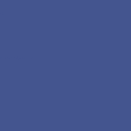
2С
дской области