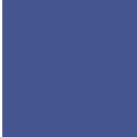
Производители
Помощь
Реквизиты
Обмен и возврат
Контакты
zakaz@m-78.ru
WhatsApp
Telegram
Коломяжский, д. 33, Лит. А, пом. 34Н, офис 814
...
Каталог металлопродукции
Черный металлопрокат
Арматура
Арматура А1 (гладкая)
Арматура А3 (Рифленая)
Детали трубопровода
Заглушки
Отводы
Переходы
Тройники
Фланцы воротниковые
Фланцы плоские
Листовой прокат