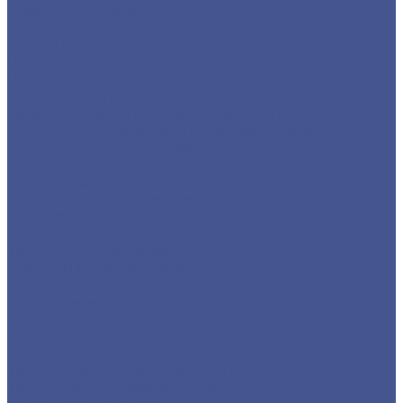
Фасонный прокат
Балка
Уголок низколегированный
Швеллер гнутый
Швеллер из черного металлопроката
Швеллер гнутый
Каталог товаров из оцинкованного металла
Круг из оцинкованного металлопроката
Лист/Рулон из оцинкованного металла
Полоса из оцинкованного металлопроката
Проволока оцинкованная
Сетка плетеная оцинкованная
Сетка сварная оцинкованная
Сетка тканая оцинкованная
Трубы ЭСВ оцинкованные
Цветной металлопрокат
Алюминий
Круг алюминиевый
Лист алюминиевый
Плита алюминиевая
Трубы алюминиевые
Труба алюминиевая прямоуголная
Трубы алюминиевые круглые