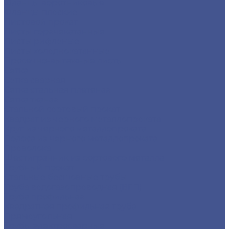
Фланцы воротниковые
Фланцы плоские
Листовой прокат
Листы горячекатанные
Листы рифленые
Листы холоднокатанные
Просечно-вытяжные листы
Сетка
Сетка сварная
Сетка стальная плетеная
Сетка тканая
Стальной сортовый прокат
Квадрат из черного металлопроката
Круг из черного металлопроката
Полоса из черного металлопроката
Проволока
Шестигранник из сортового металла
Трубный прокат
Стальные бесшовные трубы
Труба водогазопроводная (ВГП)
Труба профильная
Квадратная профильная труба
Прямоугольная
Трубы электросварные