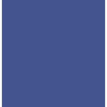
Детали трубопровода
Листы из низколегированной стали марки 09Г2С
Прокат из низколегированной стали 09Г2С
Фасонный прокат из низколегированной стали
09Г2С
Услуги
Услуги резки металла
Лазерная резка
Плазменная резка
Резка металла ленточной пилой
Гидроабразивная резка
Услуги гибки металла
Обечайки на заказ в Санкт-Петербурге и
Ленинградской области
Гибка металла
Гибка труб из нержавейки
Окраска металла порошковой краской
Окраска порошковой краской
Акции
Компания
Новости
Статьи
Политика конфиденциальности
Карта сайта