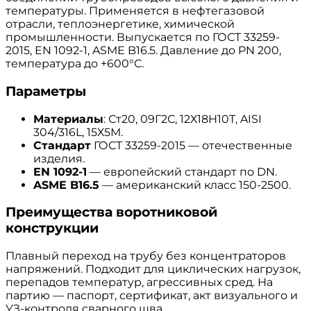
температуры. Применяется в нефтегазовой
отрасли, теплоэнергетике, химической
промышленности. Выпускается по ГОСТ 33259-
2015, EN 1092-1, ASME B16.5. Давление до PN 200,
температура до +600°С.
Параметры
Материалы
: Ст20, 09Г2С, 12Х18Н10Т, AISI
304/316L, 15Х5М.
Стандарт
ГОСТ 33259-2015 — отечественные
изделия.
EN 1092-1
— европейский стандарт по DN.
ASME B16.5
— американский класс 150-2500.
Преимущества воротниковой
конструкции
Плавный переход на трубу без концентраторов
напряжений. Подходит для циклических нагрузок,
перепадов температур, агрессивных сред. На
партию — паспорт, сертификат, акт визуального и
УЗ-контроля сварного шва.