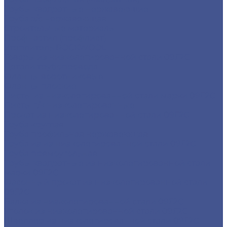
Трубы квадратные нержавеющие
Труба э/с нержавеющая
Строительные материалы
Профнастил (профлист)
Утеплитель ROCKWOOL
Товары из низколегированной стали 09Г2С
Детали трубопровода
Фланцы воротниковые
Фланцы плоские
Листы из низколегированной стали марки 09Г2С
Листы г/к низколегированные
Прокат из низколегированной стали 09Г2С
Труба круглая
Труба профильная нержавеющая
Труба из из низколегированной стали 09Г2С
Труба прямоугольная
Трубы квадратные из низколегированной стали
марки 09Г2С
Фасонный прокат из низколегированной стали
09Г2С
Балка из низколегированной стали 09Г2С
Уголок из низколегированной стали 09Г2С
Швеллер из низколегированной стали 09Г2С