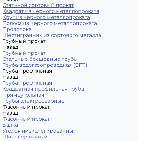
Стальной сортовый прокат
Квадрат из черного металлопроката
Круг из черного металлопроката
Полоса из черного металлопроката
Проволока
Шестигранник из сортового металла
Трубный прокат
Назад
Трубный прокат
Стальные бесшовные трубы
Труба водогазопроводная (ВГП)
Труба профильная
Назад
Труба профильная
Квадратная профильная труба
Прямоугольная
Трубы электросварные
Фасонный прокат
Назад
Фасонный прокат
Балка
Уголок низколегированный
Швеллер гнутый