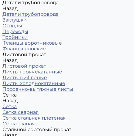
Детали трубопровода
Назад
Детали трубопровода
Заглушки
Отводы
Переходы
Тройники
Фланцы воротниковые
Фланцы плоские
Листовой прокат
Назад
Листовой прокат
Листы горячекатанные
Листы рифленые
Листы холоднокатанные
Просечно-вытяжные листы
Сетка
Назад
Сетка
Сетка сварная
Сетка стальная плетеная
Сетка тканая
Стальной сортовый прокат
Назад