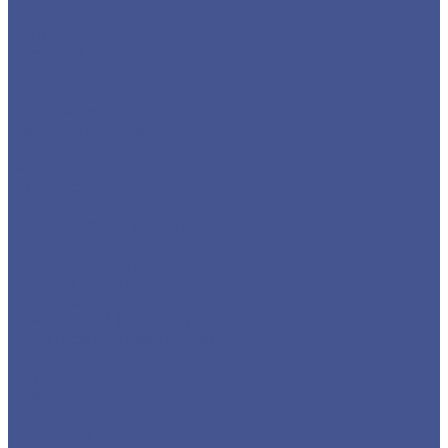
Отзывы
Цены
Доставка
Производители
Помощь
Реквизиты
Обмен и возврат
Контакты
zakaz@m-78.ru
WhatsApp
Telegram
Коломяжский, д. 33, Лит. А, пом. 34Н, офис 814
...
Каталог металлопродукции
Черный металлопрокат
Арматура
Арматура А1 (гладкая)
Арматура А3 (Рифленая)
Детали трубопровода
Заглушки
Отводы
Переходы
Тройники