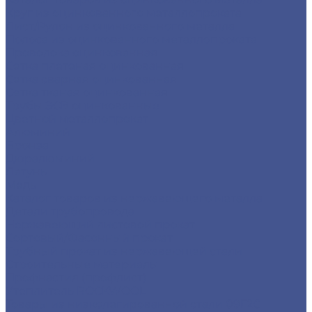
Круг из оцинкованного металлопроката
Лист/Рулон из оцинкованного металла
Полоса из оцинкованного металлопроката
Проволока оцинкованная
Сетка плетеная оцинкованная
Сетка сварная оцинкованная
Сетка тканая оцинкованная
Трубы ЭСВ оцинкованные
Цветной металлопрокат
Алюминий
Бронза
Дюралюминий
Латунь
Медь
Каталог товаров из нержавеющего металла
Детали трубопровода
Нержавеющий листовой прокат
Сортовый/Фасонный прокат
Трубный прокат из нержавеющей стали
Строительные материалы
Профнастил (профлист)
Утеплитель ROCKWOOL
Товары из низколегированной стали 09Г2С