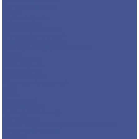
Уголок алюминиевый
Шина алюминиевая
Бронза
Пруток из бронзы
Дюралюминий
Круг из дюралюминия
Лист дюралюминиевый
Плита дюралюминиевая
Шестигранник дюралюминиевый
Латунь
Круг латунный
Лента латунная
Лист латунный
Трубы из латуни
Шестигранник латунный
Медь
Лента
Лист медный
Пруток медный
Труба круглая из меди
Шина медная
Каталог товаров из нержавеющего металла
Детали трубопровода
Заглушки