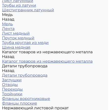
Лист латунный
Трубы из латуни
Шестигранник латунный
Медь
Назад
Медь
Лента
Лист медный
Пруток медный
Труба круглая из меди
Шина медная
Каталог товаров из нержавеющего металла
Назад
Каталог товаров из нержавеющего металла
Детали трубопровода
Назад
Детали трубопровода
Заглушки
Отводы
Переходы
Тройники
Фланцы воротниковые
Фланцы плоские
Нержавеющий листовой прокат