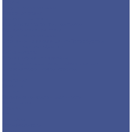
Услуги
Услуги резки металла
Лазерная резка
Плазменная резка
Резка металла ленточной пилой
Гидроабразивная резка
Услуги гибки металла
Обечайки на заказ в Санкт-Петербурге и
Ленинградской области
Гибка металла
Гибка труб из нержавейки
Окраска металла порошковой краской
Окраска порошковой краской
Акции
Компания
Новости
Статьи
Политика конфиденциальности
Карта сайта
Отзывы
Цены
Доставка
Производители
Помощь