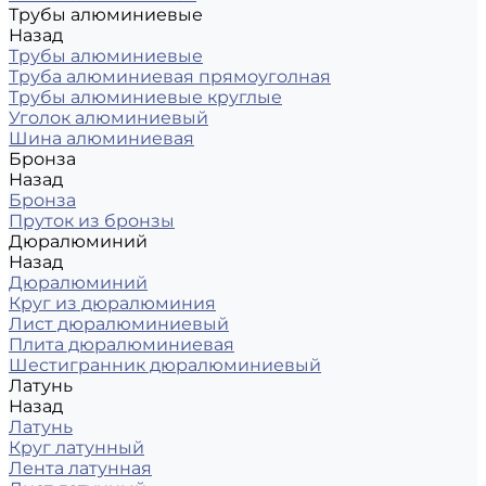
Трубы алюминиевые
Назад
Трубы алюминиевые
Труба алюминиевая прямоуголная
Трубы алюминиевые круглые
Уголок алюминиевый
Шина алюминиевая
Бронза
Назад
Бронза
Пруток из бронзы
Дюралюминий
Назад
Дюралюминий
Круг из дюралюминия
Лист дюралюминиевый
Плита дюралюминиевая
Шестигранник дюралюминиевый
Латунь
Назад
Латунь
Круг латунный
Лента латунная