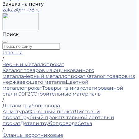
Заявка на почту
zakaz@m-78.ru
Поиск
Главная
/
Черный металлопрокат
Каталог товаров из оцинкованного
металла
Черный металлопрокат
Каталог товаров из
нержавеющего металла
Цветной
металлопрокат
Товары из низколегированной
стали 09Г2С
Строительные материалы
/
Детали трубопровода
Арматура
Фасонный прокат
Листовой
прокат
Трубный прокат
Стальной сортовый
прокат
Детали трубопровода
Сетка
/
Фланцы воротниковые