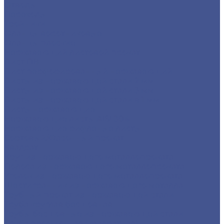
Отводы
Переходы
Тройники
Фланцы воротниковые
Фланцы плоские
Нержавеющий листовой прокат
Лист ПВ
Лист перфорированный нержавеющий
Листы из нержавеющей стали 2 мм
Листы из нержавеющей стали 3 мм
Листы из нержавеющей стали в 1 мм
Листы нержавеющие
Нержавеющие листы AISI 304
Нержавеющие рифленые листы
Сортовый/Фасонный прокат
Квадрат
Круг из нержавеющего металлопроката
Полоса из нержавеющего металлопроката
Уголок из нержавеющего металлопроката
Шестигранник из нержавеющего металла
Трубный прокат из нержавеющей стали
Труба круглая бесшовная
Трубы бесшовные из нержавеющей стали
Труба профильная (квадратная)