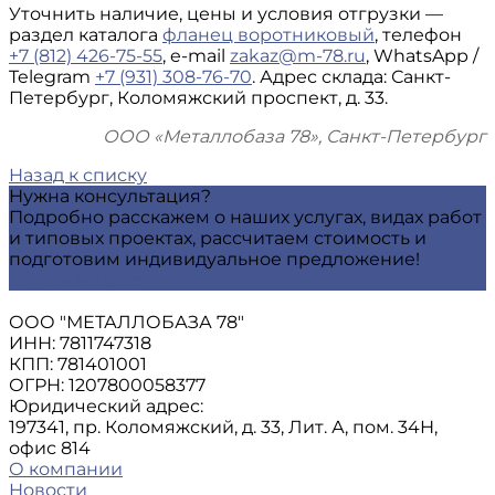
Уточнить наличие, цены и условия отгрузки —
раздел каталога
фланец воротниковый
, телефон
+7 (812) 426-75-55
, e-mail
zakaz@m-78.ru
, WhatsApp /
Telegram
+7 (931) 308-76-70
. Адрес склада: Санкт-
Петербург, Коломяжский проспект, д. 33.
ООО «Металлобаза 78», Санкт-Петербург
Назад к списку
Нужна консультация?
Подробно расскажем о наших услугах, видах работ
и типовых проектах, рассчитаем стоимость и
подготовим индивидуальное предложение!
Задать вопрос
ООО "МЕТАЛЛОБАЗА 78"
ИНН: 7811747318
КПП: 781401001
ОГРН: 1207800058377
Юридический адрес:
197341, пр. Коломяжский, д. 33, Лит. А, пом. 34Н,
офис 814
О компании
Новости