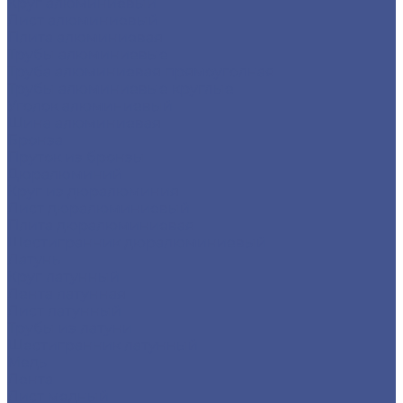
Круг алюминиевый
Лист алюминиевый
Плита алюминиевая
Трубы алюминиевые
Труба алюминиевая прямоуголная
Трубы алюминиевые круглые
Уголок алюминиевый
Шина алюминиевая
Бронза
Пруток из бронзы
Дюралюминий
Круг из дюралюминия
Лист дюралюминиевый
Плита дюралюминиевая
Шестигранник дюралюминиевый
Латунь
Круг латунный
Лента латунная
Лист латунный
Трубы из латуни
Шестигранник латунный
Медь
Лента
Лист медный