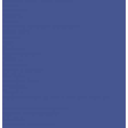
Акции
Компания
Новости
Статьи
Политика конфиденциальности
Карта сайта
Отзывы
Цены
Доставка
Производители
Помощь
Реквизиты
Обмен и возврат
Контакты
zakaz@m-78.ru
WhatsApp
Telegram
Коломяжский, д. 33, Лит. А, пом. 34Н, офис 814
...
Каталог металлопродукции
Черный металлопрокат
Арматура
Арматура А1 (гладкая)