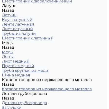
Шестигранник дюралюминиевый
Латунь
Назад
Латунь
Круг латунный
Лента латунная
Лист латунный
Трубы из латуни
Шестигранник латунный
Медь
Назад
Медь
Лента
Лист медный
Пруток медный
Труба круглая из меди
Шина медная
Каталог товаров из нержавеющего металла
Назад
Каталог товаров из нержавеющего металла
Детали трубопровода
Назад
Детали трубопровода
Заглушки