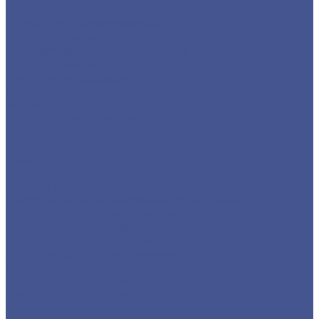
Стальные бесшовные трубы
Труба водогазопроводная (ВГП)
Труба профильная
Квадратная профильная труба
Прямоугольная
Трубы электросварные
Фасонный прокат
Балка
Уголок низколегированный
Швеллер гнутый
Швеллер из черного металлопроката
Швеллер гнутый
Каталог товаров из оцинкованного металла
Круг из оцинкованного металлопроката
Лист/Рулон из оцинкованного металла
Полоса из оцинкованного металлопроката
Проволока оцинкованная
Сетка плетеная оцинкованная
Сетка сварная оцинкованная
Сетка тканая оцинкованная
Трубы ЭСВ оцинкованные
Цветной металлопрокат
Алюминий