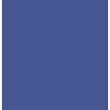
Арматура А3 (Рифленая)
Детали трубопровода
Заглушки
Отводы
Переходы
Тройники
Фланцы воротниковые
Фланцы плоские
Листовой прокат
Листы горячекатанные
Листы рифленые
Листы холоднокатанные
Просечно-вытяжные листы
Сетка
Сетка сварная
Сетка стальная плетеная
Сетка тканая
Стальной сортовый прокат
Квадрат из черного металлопроката
Круг из черного металлопроката
Полоса из черного металлопроката
Проволока
Шестигранник из сортового металла
Трубный прокат