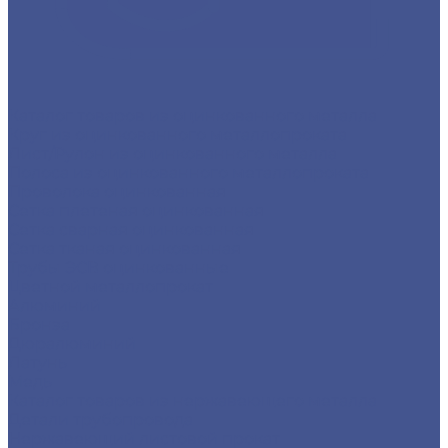
Каталог товаров из оцинкованного металла
Круг из оцинкованного металлопроката
Лист/Рулон из оцинкованного металла
Полоса из оцинкованного металлопроката
Проволока оцинкованная
Сетка плетеная оцинкованная
Сетка сварная оцинкованная
Сетка тканая оцинкованная
Трубы ЭСВ оцинкованные
Цветной металлопрокат
Алюминий
Бронза
Дюралюминий
Латунь
Медь
Каталог товаров из нержавеющего металла
Детали трубопровода
Нержавеющий листовой прокат