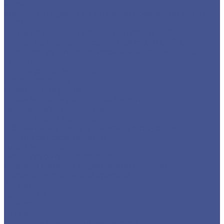
марки 09Г2С
Фасонный прокат из низколегированной стали
09Г2С
Балка из низколегированной стали 09Г2С
Уголок из низколегированной стали 09Г2С
Швеллер из низколегированной стали 09Г2С
Услуги
Услуги резки металла
Лазерная резка
Плазменная резка
Резка металла ленточной пилой
Гидроабразивная резка
Услуги гибки металла
Обечайки на заказ в Санкт-Петербурге и
Ленинградской области
Гибка металла
Гибка труб из нержавейки
Окраска металла порошковой краской
Окраска порошковой краской
Акции
Компания
Новости
Статьи
Политика конфиденциальности