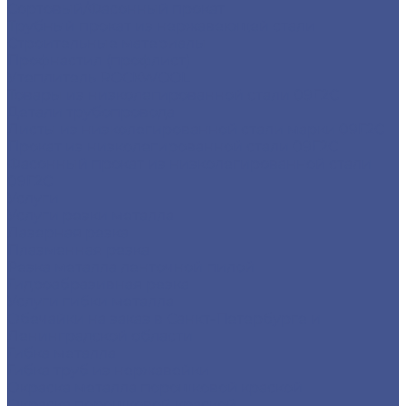
Сортовый/Фасонный прокат
Трубный прокат из нержавеющей стали
Строительные материалы
Профнастил (профлист)
Утеплитель ROCKWOOL
Товары из низколегированной стали 09Г2С
Детали трубопровода
Листы из низколегированной стали марки 09Г2С
Прокат из низколегированной стали 09Г2С
Фасонный прокат из низколегированной стали
09Г2С
Услуги
Услуги резки металла
Лазерная резка
Плазменная резка
Резка металла ленточной пилой
Гидроабразивная резка
Услуги гибки металла
Обечайки на заказ в Санкт-Петербурге и
Ленинградской области
Гибка металла
Гибка труб из нержавейки
Окраска металла порошковой краской
Окраска порошковой краской