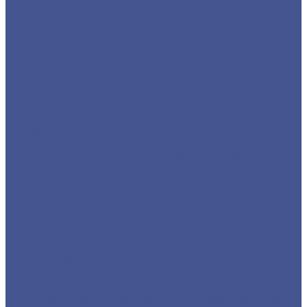
Полоса из нержавеющего металлопроката
Уголок из нержавеющего металлопроката
Шестигранник из нержавеющего металла
Трубный прокат из нержавеющей стали
Труба круглая бесшовная
Трубы бесшовные из нержавеющей стали
Труба профильная (квадратная)
Трубы квадратные нержавеющие
Труба э/с нержавеющая
Строительные материалы
Профнастил (профлист)
Утеплитель ROCKWOOL
Товары из низколегированной стали 09Г2С
Детали трубопровода
Фланцы воротниковые
Фланцы плоские
Листы из низколегированной стали марки 09Г2С
Листы г/к низколегированные
Прокат из низколегированной стали 09Г2С
Труба круглая
Труба профильная нержавеющая
Труба из из низколегированной стали 09Г2С
Труба прямоугольная
Трубы квадратные из низколегированной стали