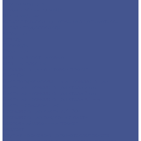
Пруток медный
Труба круглая из меди
Шина медная
Каталог товаров из нержавеющего металла
Детали трубопровода
Заглушки
Отводы
Переходы
Тройники
Фланцы воротниковые
Фланцы плоские
Нержавеющий листовой прокат
Лист ПВ
Лист перфорированный нержавеющий
Листы из нержавеющей стали 2 мм
Листы из нержавеющей стали 3 мм
Листы из нержавеющей стали в 1 мм
Листы нержавеющие
Нержавеющие листы AISI 304
Нержавеющие рифленые листы
Сортовый/Фасонный прокат
Квадрат
Круг из нержавеющего металлопроката