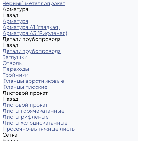
Черный металлопрокат
Арматура
Назад
Арматура
Арматура А1 (гладкая)
Арматура А3 (Рифленая)
Детали трубопровода
Назад
Детали трубопровода
Заглушки
Отводы
Переходы
Тройники
Фланцы воротниковые
Фланцы плоские
Листовой прокат
Назад
Листовой прокат
Листы горячекатанные
Листы рифленые
Листы холоднокатанные
Просечно-вытяжные листы
Сетка
Назад