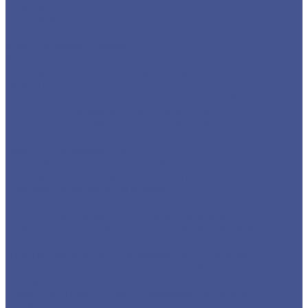
Отводы
Переходы
Тройники
Фланцы воротниковые
Фланцы плоские
Нержавеющий листовой прокат
Лист ПВ
Лист перфорированный нержавеющий
Листы из нержавеющей стали 2 мм
Листы из нержавеющей стали 3 мм
Листы из нержавеющей стали в 1 мм
Листы нержавеющие
Нержавеющие листы AISI 304
Нержавеющие рифленые листы
Сортовый/Фасонный прокат
Квадрат
Круг из нержавеющего металлопроката
Полоса из нержавеющего металлопроката
Уголок из нержавеющего металлопроката
Шестигранник из нержавеющего металла
Трубный прокат из нержавеющей стали
Труба круглая бесшовная
Трубы бесшовные из нержавеющей стали
Труба профильная (квадратная)