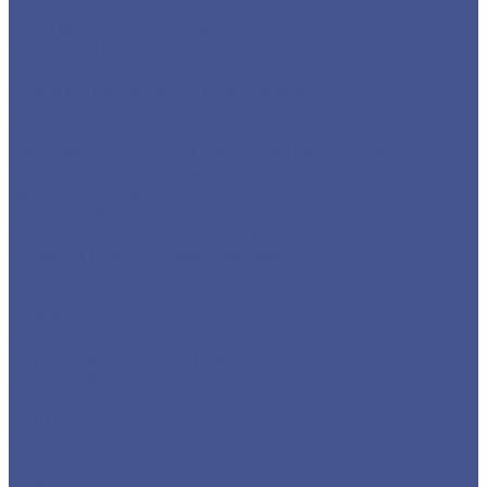
Услуги
Услуги резки металла
Лазерная резка
Плазменная резка
Резка металла ленточной пилой
Гидроабразивная резка
Услуги гибки металла
Обечайки на заказ в Санкт-Петербурге и
Ленинградской области
Гибка металла
Гибка труб из нержавейки
Окраска металла порошковой краской
Окраска порошковой краской
Акции
Компания
Новости
Статьи
Политика конфиденциальности
Карта сайта
Отзывы
Цены
Доставка
Производители
Помощь