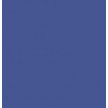
Трубы квадратные нержавеющие
Труба э/с нержавеющая
Строительные материалы
Профнастил (профлист)
Утеплитель ROCKWOOL
Товары из низколегированной стали 09Г2С
Детали трубопровода
Фланцы воротниковые
Фланцы плоские
Листы из низколегированной стали марки 09Г2С
Листы г/к низколегированные
Прокат из низколегированной стали 09Г2С
Труба круглая
Труба профильная нержавеющая
Труба из из низколегированной стали 09Г2С
Труба прямоугольная
Трубы квадратные из низколегированной стали
марки 09Г2С
Фасонный прокат из низколегированной стали
09Г2С
Балка из низколегированной стали 09Г2С
Уголок из низколегированной стали 09Г2С
Швеллер из низколегированной стали 09Г2С