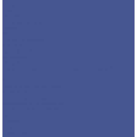
Отзывы
Цены
Доставка
Производители
Помощь
Реквизиты
Обмен и возврат
Контакты
zakaz@m-78.ru
WhatsApp
Telegram
Коломяжский, д. 33, Лит. А, пом. 34Н, офис 814
...
Каталог металлопродукции
Черный металлопрокат
Арматура
Арматура А1 (гладкая)
Арматура А3 (Рифленая)
Детали трубопровода
Заглушки
Отводы
Переходы
Тройники