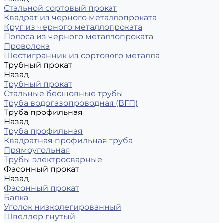
Стальной сортовый прокат
Квадрат из черного металлопроката
Круг из черного металлопроката
Полоса из черного металлопроката
Проволока
Шестигранник из сортового металла
Трубный прокат
Назад
Трубный прокат
Стальные бесшовные трубы
Труба водогазопроводная (ВГП)
Труба профильная
Назад
Труба профильная
Квадратная профильная труба
Прямоугольная
Трубы электросварные
Фасонный прокат
Назад
Фасонный прокат
Балка
Уголок низколегированный
Швеллер гнутый