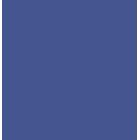
Уголок алюминиевый
Шина алюминиевая
Бронза
Пруток из бронзы
Дюралюминий
Круг из дюралюминия
Лист дюралюминиевый
Плита дюралюминиевая
Шестигранник дюралюминиевый
Латунь
Круг латунный
Лента латунная
Лист латунный
Трубы из латуни
Шестигранник латунный
Медь
Лента
Лист медный
Пруток медный
Труба круглая из меди
Шина медная
Каталог товаров из нержавеющего металла
Детали трубопровода
Заглушки