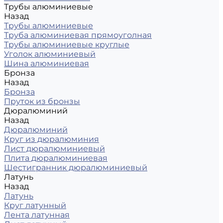
Трубы алюминиевые
Назад
Трубы алюминиевые
Труба алюминиевая прямоуголная
Трубы алюминиевые круглые
Уголок алюминиевый
Шина алюминиевая
Бронза
Назад
Бронза
Пруток из бронзы
Дюралюминий
Назад
Дюралюминий
Круг из дюралюминия
Лист дюралюминиевый
Плита дюралюминиевая
Шестигранник дюралюминиевый
Латунь
Назад
Латунь
Круг латунный
Лента латунная