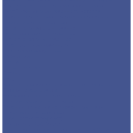
Круг из оцинкованного металлопроката
Лист/Рулон из оцинкованного металла
Полоса из оцинкованного металлопроката
Проволока оцинкованная
Сетка плетеная оцинкованная
Сетка сварная оцинкованная
Сетка тканая оцинкованная
Трубы ЭСВ оцинкованные
Цветной металлопрокат
Алюминий
Бронза
Дюралюминий
Латунь
Медь
Каталог товаров из нержавеющего металла
Детали трубопровода
Нержавеющий листовой прокат
Сортовый/Фасонный прокат
Трубный прокат из нержавеющей стали
Строительные материалы
Профнастил (профлист)
Утеплитель ROCKWOOL
Товары из низколегированной стали 09Г2С