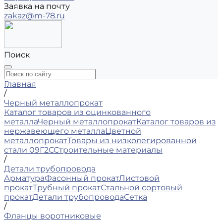
Заявка на почту
zakaz@m-78.ru
Поиск
Главная
/
Черный металлопрокат
Каталог товаров из оцинкованного
металла
Черный металлопрокат
Каталог товаров из
нержавеющего металла
Цветной
металлопрокат
Товары из низколегированной
стали 09Г2С
Строительные материалы
/
Детали трубопровода
Арматура
Фасонный прокат
Листовой
прокат
Трубный прокат
Стальной сортовый
прокат
Детали трубопровода
Сетка
/
Фланцы воротниковые