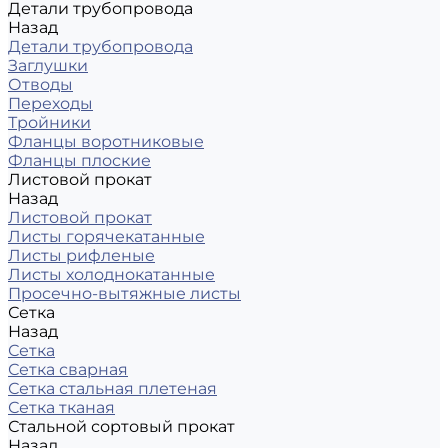
Детали трубопровода
Назад
Детали трубопровода
Заглушки
Отводы
Переходы
Тройники
Фланцы воротниковые
Фланцы плоские
Листовой прокат
Назад
Листовой прокат
Листы горячекатанные
Листы рифленые
Листы холоднокатанные
Просечно-вытяжные листы
Сетка
Назад
Сетка
Сетка сварная
Сетка стальная плетеная
Сетка тканая
Стальной сортовый прокат
Назад