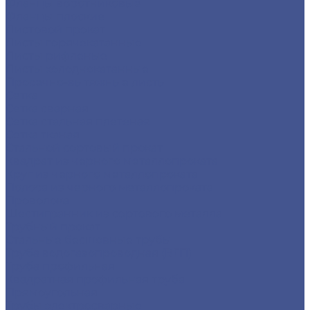
Фланцы воротниковые
Фланцы плоские
Листовой прокат
Листы горячекатанные
Листы рифленые
Листы холоднокатанные
Просечно-вытяжные листы
Сетка
Сетка сварная
Сетка стальная плетеная
Сетка тканая
Стальной сортовый прокат
Квадрат из черного металлопроката
Круг из черного металлопроката
Полоса из черного металлопроката
Проволока
Шестигранник из сортового металла
Трубный прокат
Стальные бесшовные трубы
Труба водогазопроводная (ВГП)
Труба профильная
Квадратная профильная труба
Прямоугольная
Трубы электросварные