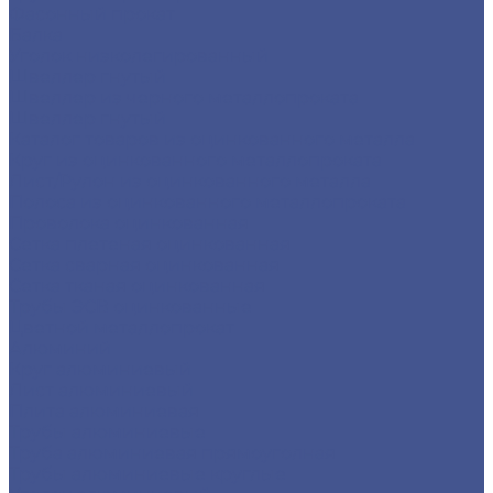
Фасонный прокат
Балка
Уголок низколегированный
Швеллер гнутый
Швеллер из черного металлопроката
Швеллер гнутый
Каталог товаров из оцинкованного металла
Круг из оцинкованного металлопроката
Лист/Рулон из оцинкованного металла
Полоса из оцинкованного металлопроката
Проволока оцинкованная
Сетка плетеная оцинкованная
Сетка сварная оцинкованная
Сетка тканая оцинкованная
Трубы ЭСВ оцинкованные
Цветной металлопрокат
Алюминий
Круг алюминиевый
Лист алюминиевый
Плита алюминиевая
Трубы алюминиевые
Труба алюминиевая прямоуголная
Трубы алюминиевые круглые