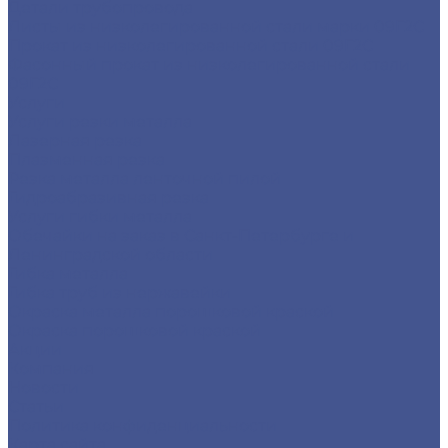
Детали трубопровода
Листы из низколегированной стали марки 09Г2С
Прокат из низколегированной стали 09Г2С
Фасонный прокат из низколегированной стали
09Г2С
Услуги
Услуги резки металла
Лазерная резка
Плазменная резка
Резка металла ленточной пилой
Гидроабразивная резка
Услуги гибки металла
Обечайки на заказ в Санкт-Петербурге и
Ленинградской области
Гибка металла
Гибка труб из нержавейки
Окраска металла порошковой краской
Окраска порошковой краской
Акции
Компания
Новости
Статьи
Политика конфиденциальности
Карта сайта