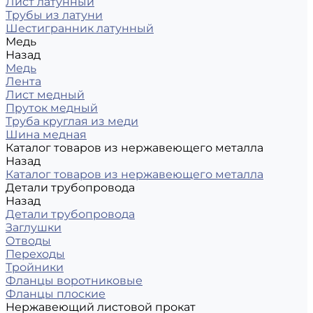
Лист латунный
Трубы из латуни
Шестигранник латунный
Медь
Назад
Медь
Лента
Лист медный
Пруток медный
Труба круглая из меди
Шина медная
Каталог товаров из нержавеющего металла
Назад
Каталог товаров из нержавеющего металла
Детали трубопровода
Назад
Детали трубопровода
Заглушки
Отводы
Переходы
Тройники
Фланцы воротниковые
Фланцы плоские
Нержавеющий листовой прокат