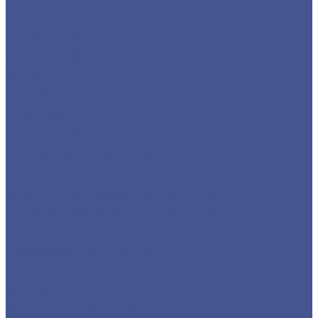
Пруток медный
Труба круглая из меди
Шина медная
Каталог товаров из нержавеющего металла
Детали трубопровода
Заглушки
Отводы
Переходы
Тройники
Фланцы воротниковые
Фланцы плоские
Нержавеющий листовой прокат
Лист ПВ
Лист перфорированный нержавеющий
Листы из нержавеющей стали 2 мм
Листы из нержавеющей стали 3 мм
Листы из нержавеющей стали в 1 мм
Листы нержавеющие
Нержавеющие листы AISI 304
Нержавеющие рифленые листы
Сортовый/Фасонный прокат
Квадрат
Круг из нержавеющего металлопроката