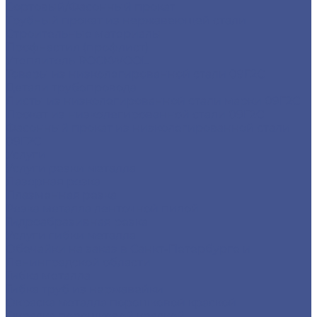
Сортовый/Фасонный прокат
Трубный прокат из нержавеющей стали
Строительные материалы
Профнастил (профлист)
Утеплитель ROCKWOOL
Товары из низколегированной стали 09Г2С
Детали трубопровода
Листы из низколегированной стали марки 09Г2С
Прокат из низколегированной стали 09Г2С
Фасонный прокат из низколегированной стали
09Г2С
Услуги
Услуги резки металла
Лазерная резка
Плазменная резка
Резка металла ленточной пилой
Гидроабразивная резка
Услуги гибки металла
Обечайки на заказ в Санкт-Петербурге и
Ленинградской области
Гибка металла
Гибка труб из нержавейки
Окраска металла порошковой краской
Окраска порошковой краской