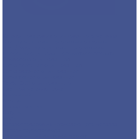
Каталог товаров из оцинкованного металла
Круг из оцинкованного металлопроката
Лист/Рулон из оцинкованного металла
Полоса из оцинкованного металлопроката
Проволока оцинкованная
Сетка плетеная оцинкованная
Сетка сварная оцинкованная
Сетка тканая оцинкованная
Трубы ЭСВ оцинкованные
Цветной металлопрокат
Алюминий
Бронза
Дюралюминий
Латунь
Медь
Каталог товаров из нержавеющего металла
Детали трубопровода
Нержавеющий листовой прокат