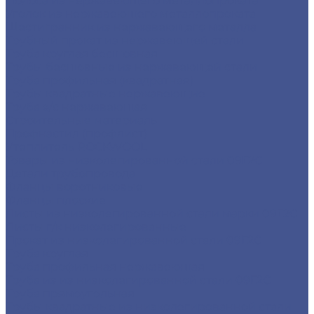
Полоса из нержавеющего металлопроката
Уголок из нержавеющего металлопроката
Шестигранник из нержавеющего металла
Трубный прокат из нержавеющей стали
Труба круглая бесшовная
Трубы бесшовные из нержавеющей стали
Труба профильная (квадратная)
Трубы квадратные нержавеющие
Труба э/с нержавеющая
Строительные материалы
Профнастил (профлист)
Утеплитель ROCKWOOL
Товары из низколегированной стали 09Г2С
Детали трубопровода
Фланцы воротниковые
Фланцы плоские
Листы из низколегированной стали марки 09Г2С
Листы г/к низколегированные
Прокат из низколегированной стали 09Г2С
Труба круглая
Труба профильная нержавеющая
Труба из из низколегированной стали 09Г2С
Труба прямоугольная
Трубы квадратные из низколегированной стали