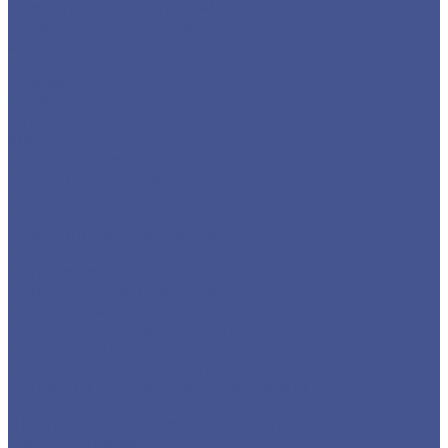
Арматура А3 (Рифленая)
Детали трубопровода
Заглушки
Отводы
Переходы
Тройники
Фланцы воротниковые
Фланцы плоские
Листовой прокат
Листы горячекатанные
Листы рифленые
Листы холоднокатанные
Просечно-вытяжные листы
Сетка
Сетка сварная
Сетка стальная плетеная
Сетка тканая
Стальной сортовый прокат
Квадрат из черного металлопроката
Круг из черного металлопроката
Полоса из черного металлопроката
Проволока
Шестигранник из сортового металла
Трубный прокат