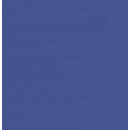
марки 09Г2С
Фасонный прокат из низколегированной стали
09Г2С
Балка из низколегированной стали 09Г2С
Уголок из низколегированной стали 09Г2С
Швеллер из низколегированной стали 09Г2С
Услуги
Услуги резки металла
Лазерная резка
Плазменная резка
Резка металла ленточной пилой
Гидроабразивная резка
Услуги гибки металла
Обечайки на заказ в Санкт-Петербурге и
Ленинградской области
Гибка металла
Гибка труб из нержавейки
Окраска металла порошковой краской
Окраска порошковой краской
Акции
Компания
Новости
Статьи
Политика конфиденциальности