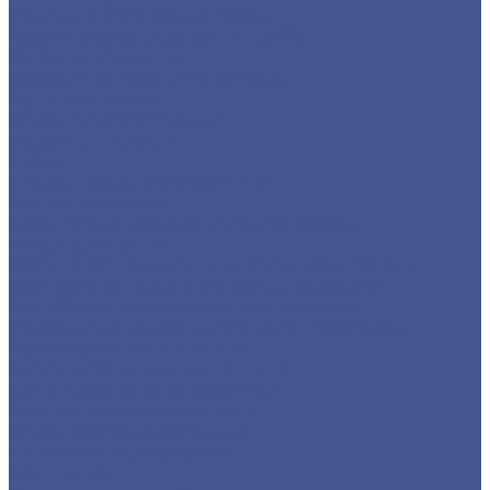
Стальные бесшовные трубы
Труба водогазопроводная (ВГП)
Труба профильная
Квадратная профильная труба
Прямоугольная
Трубы электросварные
Фасонный прокат
Балка
Уголок низколегированный
Швеллер гнутый
Швеллер из черного металлопроката
Швеллер гнутый
Каталог товаров из оцинкованного металла
Круг из оцинкованного металлопроката
Лист/Рулон из оцинкованного металла
Полоса из оцинкованного металлопроката
Проволока оцинкованная
Сетка плетеная оцинкованная
Сетка сварная оцинкованная
Сетка тканая оцинкованная
Трубы ЭСВ оцинкованные
Цветной металлопрокат
Алюминий