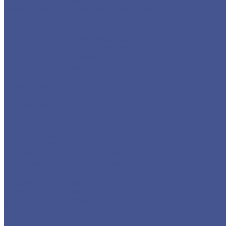
Лист/Рулон из оцинкованного металла
Полоса из оцинкованного металлопроката
Проволока оцинкованная
Сетка плетеная оцинкованная
Сетка сварная оцинкованная
Сетка тканая оцинкованная
Трубы ЭСВ оцинкованные
Цветной металлопрокат
Алюминий
Бронза
Дюралюминий
Латунь
Медь
Каталог товаров из нержавеющего металла
Детали трубопровода
Нержавеющий листовой прокат
Сортовый/Фасонный прокат
Трубный прокат из нержавеющей стали
Строительные материалы
Профнастил (профлист)
Утеплитель ROCKWOOL
Товары из низколегированной стали 09Г2С
Детали трубопровода