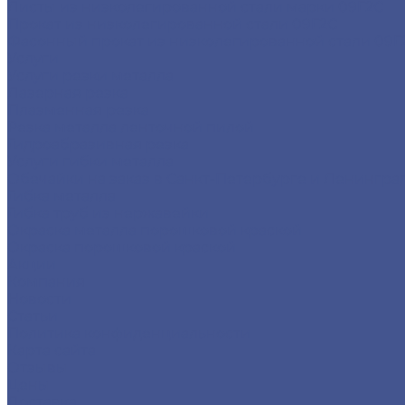
Листы из низколегированной стали марки 09Г2С
Прокат из низколегированной стали 09Г2С
Фасонный прокат из низколегированной стали 09Г
Услуги
Услуги резки металла
Лазерная резка
Плазменная резка
Резка металла ленточной пилой
Гидроабразивная резка
Услуги гибки металла
Обечайки на заказ в Санкт-Петербурге и Ленингра
Гибка металла
Гибка труб из нержавейки
Окраска металла порошковой краской
Окраска порошковой краской
Акции
Компания
Новости
Статьи
Политика конфиденциальности
Карта сайта
Отзывы
Цены
Доставка