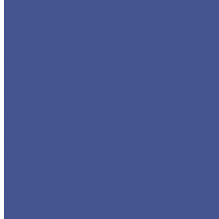
Производители
Помощь
Реквизиты
Обмен и возврат
Контакты
zakaz@m-78.ru
WhatsApp
Telegram
Коломяжский, д. 33, Лит. А, пом. 34Н, офис 814
...
Каталог металлопродукции
Черный металлопрокат
Арматура
Арматура А1 (гладкая)
Арматура А3 (Рифленая)
Детали трубопровода
Заглушки
Отводы
Переходы
Тройники
Фланцы воротниковые
Фланцы плоские
Листовой прокат