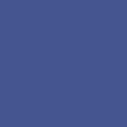
2С
дской области