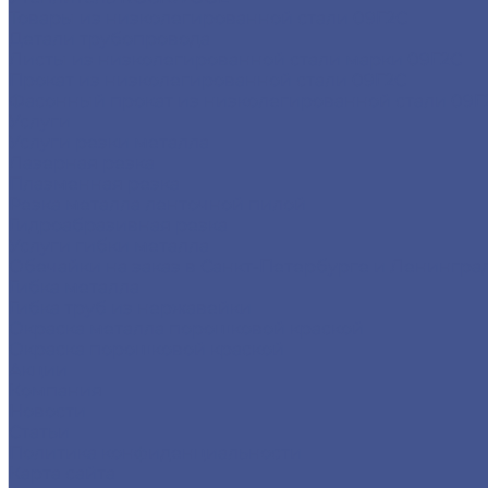
Товары из низколегированной стали 09Г2С
Детали трубопровода
Листы из низколегированной стали марки 09Г2С
Прокат из низколегированной стали 09Г2С
Фасонный прокат из низколегированной стали 09Г
Услуги
Услуги резки металла
Лазерная резка
Плазменная резка
Резка металла ленточной пилой
Гидроабразивная резка
Услуги гибки металла
Обечайки на заказ в Санкт-Петербурге и Ленингра
Гибка металла
Гибка труб из нержавейки
Окраска металла порошковой краской
Окраска порошковой краской
Акции
Компания
Новости
Статьи
Политика конфиденциальности
Карта сайта