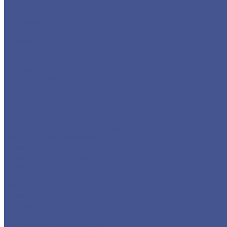
Отзывы
Цены
Доставка
Производители
Помощь
Реквизиты
Обмен и возврат
Контакты
zakaz@m-78.ru
WhatsApp
Telegram
Коломяжский, д. 33, Лит. А, пом. 34Н, офис 814
...
Каталог металлопродукции
Черный металлопрокат
Арматура
Арматура А1 (гладкая)
Арматура А3 (Рифленая)
Детали трубопровода
Заглушки
Отводы
Переходы
Тройники
Фланцы воротниковые