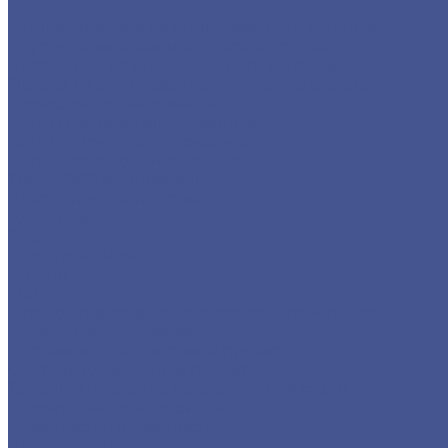
Каталог товаров из оцинкованного металла
Круг из оцинкованного металлопроката
Лист/Рулон из оцинкованного металла
Полоса из оцинкованного металлопроката
Проволока оцинкованная
Сетка плетеная оцинкованная
Сетка сварная оцинкованная
Сетка тканая оцинкованная
Трубы ЭСВ оцинкованные
Цветной металлопрокат
Алюминий
Бронза
Дюралюминий
Латунь
Медь
Каталог товаров из нержавеющего металла
Детали трубопровода
Нержавеющий листовой прокат
Сортовый/Фасонный прокат
Трубный прокат из нержавеющей стали
Строительные материалы
Профнастил (профлист)
Утеплитель ROCKWOOL