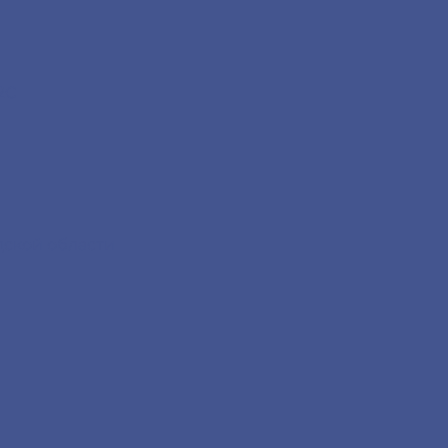
2С
дской области