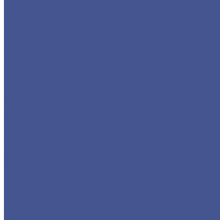
Услуги резки металла
Лазерная резка
Плазменная резка
Резка металла ленточной пилой
Гидроабразивная резка
Услуги гибки металла
Обечайки на заказ в Санкт-Петербурге и Ленингра
Гибка металла
Гибка труб из нержавейки
Окраска металла порошковой краской
Окраска порошковой краской
Акции
Компания
Новости
Статьи
Политика конфиденциальности
Карта сайта
Отзывы
Цены
Доставка
Производители
Помощь
Реквизиты