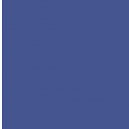
Трубы бесшовные из нержавеющей стали
Труба профильная (квадратная)
Трубы квадратные нержавеющие
Труба э/с нержавеющая
Строительные материалы
Профнастил (профлист)
Утеплитель ROCKWOOL
Товары из низколегированной стали 09Г2С
Детали трубопровода
Фланцы воротниковые
Фланцы плоские
Листы из низколегированной стали марки 09Г2С
Листы г/к низколегированные
Прокат из низколегированной стали 09Г2С
Труба круглая
Труба профильная нержавеющая
Труба из из низколегированной стали 09Г2С
Труба прямоугольная
Трубы квадратные из низколегированной стали ма
Фасонный прокат из низколегированной стали 09Г
Балка из низколегированной стали 09Г2С
Уголок из низколегированной стали 09Г2С
Швеллер из низколегированной стали 09Г2С
Услуги