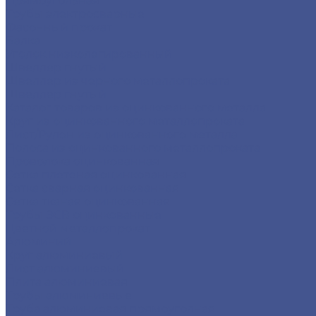
Прямоугольная
Трубы электросварные
Фасонный прокат
Балка
Уголок низколегированный
Швеллер гнутый
Швеллер из черного металлопроката
Швеллер гнутый
Каталог товаров из оцинкованного металла
Круг из оцинкованного металлопроката
Лист/Рулон из оцинкованного металла
Полоса из оцинкованного металлопроката
Проволока оцинкованная
Сетка плетеная оцинкованная
Сетка сварная оцинкованная
Сетка тканая оцинкованная
Трубы ЭСВ оцинкованные
Цветной металлопрокат
Алюминий
Круг алюминиевый
Лист алюминиевый
Плита алюминиевая
Трубы алюминиевые
Труба алюминиевая прямоуголная