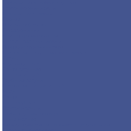
Трубы алюминиевые круглые
Уголок алюминиевый
Шина алюминиевая
Бронза
Пруток из бронзы
Дюралюминий
Круг из дюралюминия
Лист дюралюминиевый
Плита дюралюминиевая
Шестигранник дюралюминиевый
Латунь
Круг латунный
Лента латунная
Лист латунный
Трубы из латуни
Шестигранник латунный
Медь
Лента
Лист медный
Пруток медный
Труба круглая из меди
Шина медная
Каталог товаров из нержавеющего металла
Детали трубопровода