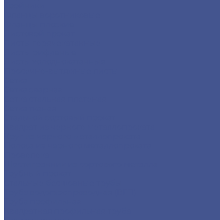
Тройники
Фланцы воротниковые
Фланцы плоские
Листовой прокат
Листы горячекатанные
Листы рифленые
Листы холоднокатанные
Просечно-вытяжные листы
Сетка
Сетка сварная
Сетка стальная плетеная
Сетка тканая
Стальной сортовый прокат
Квадрат из черного металлопроката
Круг из черного металлопроката
Полоса из черного металлопроката
Проволока
Шестигранник из сортового металла
Трубный прокат
Стальные бесшовные трубы
Труба водогазопроводная (ВГП)
Труба профильная
Квадратная профильная труба