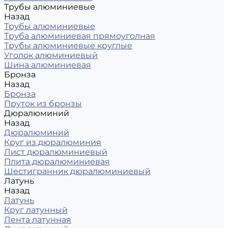
Трубы алюминиевые
Назад
Трубы алюминиевые
Труба алюминиевая прямоуголная
Трубы алюминиевые круглые
Уголок алюминиевый
Шина алюминиевая
Бронза
Назад
Бронза
Пруток из бронзы
Дюралюминий
Назад
Дюралюминий
Круг из дюралюминия
Лист дюралюминиевый
Плита дюралюминиевая
Шестигранник дюралюминиевый
Латунь
Назад
Латунь
Круг латунный
Лента латунная