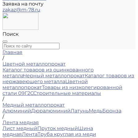
Заявка на почту
zakaz@m-78.ru
Поиск
Главная
/
Цветной металлопрокат
Каталог товаров из оцинкованного
металла
Черный металлопрокат
Каталог товаров из
нержавеющего металла
Цветной
металлопрокат
Товары из низколегированной
стали 09Г2С
Строительные материалы
/
Медный металлопрокат
Алюминий
Дюралюминий
Латунь
Медь
Бронза
/
Лента медная
Лист медный
Пруток медный
Шина
медная
Лента
Труба круглая из меди