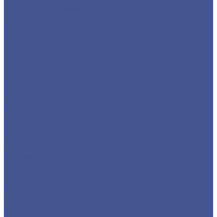
Круг из оцинкованного металлопроката
Лист/Рулон из оцинкованного металла
Полоса из оцинкованного металлопроката
Проволока оцинкованная
Сетка плетеная оцинкованная
Сетка сварная оцинкованная
Сетка тканая оцинкованная
Трубы ЭСВ оцинкованные
Цветной металлопрокат
Алюминий
Бронза
Дюралюминий
Латунь
Медь
Каталог товаров из нержавеющего металла
Детали трубопровода
Нержавеющий листовой прокат
Сортовый/Фасонный прокат
Трубный прокат из нержавеющей стали
Строительные материалы
Профнастил (профлист)
Утеплитель ROCKWOOL
Товары из низколегированной стали 09Г2С