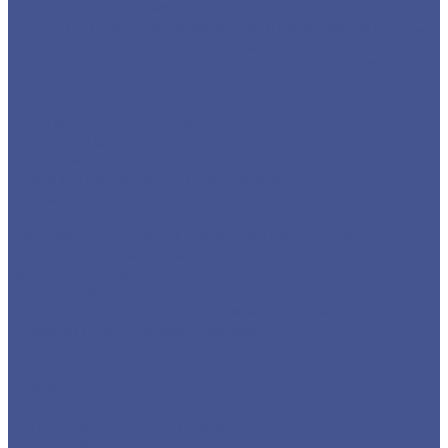
Детали трубопровода
Листы из низколегированной стали марки 09Г2С
Прокат из низколегированной стали 09Г2С
Фасонный прокат из низколегированной стали
09Г2С
Услуги
Услуги резки металла
Лазерная резка
Плазменная резка
Резка металла ленточной пилой
Гидроабразивная резка
Услуги гибки металла
Обечайки на заказ в Санкт-Петербурге и
Ленинградской области
Гибка металла
Гибка труб из нержавейки
Окраска металла порошковой краской
Окраска порошковой краской
Акции
Компания
Новости
Статьи
Политика конфиденциальности
Карта сайта