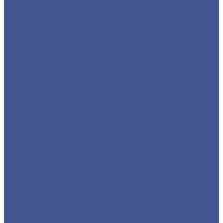
Отзывы
Цены
Доставка
Производители
Помощь
Реквизиты
Обмен и возврат
Контакты
zakaz@m-78.ru
WhatsApp
Telegram
Коломяжский, д. 33, Лит. А, пом. 34Н, офис 814
...
Каталог металлопродукции
Черный металлопрокат
Арматура
Арматура А1 (гладкая)
Арматура А3 (Рифленая)
Детали трубопровода
Заглушки
Отводы
Переходы
Тройники