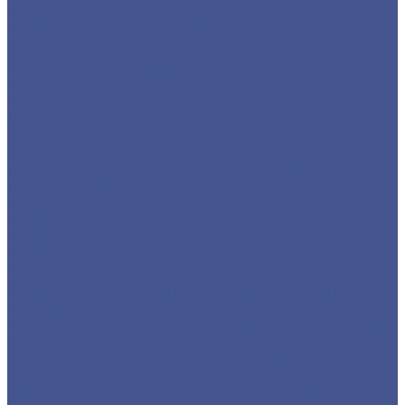
Трубы квадратные нержавеющие
Труба э/с нержавеющая
Строительные материалы
Профнастил (профлист)
Утеплитель ROCKWOOL
Товары из низколегированной стали 09Г2С
Детали трубопровода
Фланцы воротниковые
Фланцы плоские
Листы из низколегированной стали марки 09Г2С
Листы г/к низколегированные
Прокат из низколегированной стали 09Г2С
Труба круглая
Труба профильная нержавеющая
Труба из из низколегированной стали 09Г2С
Труба прямоугольная
Трубы квадратные из низколегированной стали
марки 09Г2С
Фасонный прокат из низколегированной стали
09Г2С
Балка из низколегированной стали 09Г2С
Уголок из низколегированной стали 09Г2С
Швеллер из низколегированной стали 09Г2С