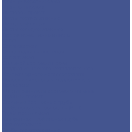
Фланцы воротниковые
Фланцы плоские
Листовой прокат
Листы горячекатанные
Листы рифленые
Листы холоднокатанные
Просечно-вытяжные листы
Сетка
Сетка сварная
Сетка стальная плетеная
Сетка тканая
Стальной сортовый прокат
Квадрат из черного металлопроката
Круг из черного металлопроката
Полоса из черного металлопроката
Проволока
Шестигранник из сортового металла
Трубный прокат
Стальные бесшовные трубы
Труба водогазопроводная (ВГП)
Труба профильная
Квадратная профильная труба
Прямоугольная
Трубы электросварные