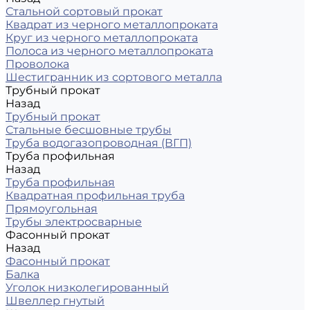
Стальной сортовый прокат
Квадрат из черного металлопроката
Круг из черного металлопроката
Полоса из черного металлопроката
Проволока
Шестигранник из сортового металла
Трубный прокат
Назад
Трубный прокат
Стальные бесшовные трубы
Труба водогазопроводная (ВГП)
Труба профильная
Назад
Труба профильная
Квадратная профильная труба
Прямоугольная
Трубы электросварные
Фасонный прокат
Назад
Фасонный прокат
Балка
Уголок низколегированный
Швеллер гнутый