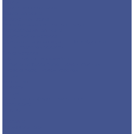
Услуги
Услуги резки металла
Лазерная резка
Плазменная резка
Резка металла ленточной пилой
Гидроабразивная резка
Услуги гибки металла
Обечайки на заказ в Санкт-Петербурге и
Ленинградской области
Гибка металла
Гибка труб из нержавейки
Окраска металла порошковой краской
Окраска порошковой краской
Акции
Компания
Новости
Статьи
Политика конфиденциальности
Карта сайта
Отзывы
Цены
Доставка
Производители
Помощь