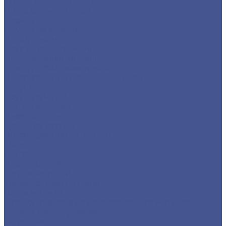
Уголок алюминиевый
Шина алюминиевая
Бронза
Пруток из бронзы
Дюралюминий
Круг из дюралюминия
Лист дюралюминиевый
Плита дюралюминиевая
Шестигранник дюралюминиевый
Латунь
Круг латунный
Лента латунная
Лист латунный
Трубы из латуни
Шестигранник латунный
Медь
Лента
Лист медный
Пруток медный
Труба круглая из меди
Шина медная
Каталог товаров из нержавеющего металла
Детали трубопровода
Заглушки