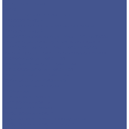
Фасонный прокат
Балка
Уголок низколегированный
Швеллер гнутый
Швеллер из черного металлопроката
Швеллер гнутый
Каталог товаров из оцинкованного металла
Круг из оцинкованного металлопроката
Лист/Рулон из оцинкованного металла
Полоса из оцинкованного металлопроката
Проволока оцинкованная
Сетка плетеная оцинкованная
Сетка сварная оцинкованная
Сетка тканая оцинкованная
Трубы ЭСВ оцинкованные
Цветной металлопрокат
Алюминий
Круг алюминиевый
Лист алюминиевый
Плита алюминиевая
Трубы алюминиевые
Труба алюминиевая прямоуголная
Трубы алюминиевые круглые