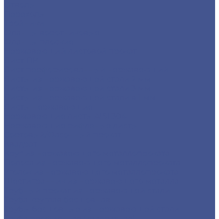
Отводы
Переходы
Тройники
Фланцы воротниковые
Фланцы плоские
Нержавеющий листовой прокат
Лист ПВ
Лист перфорированный нержавеющий
Листы из нержавеющей стали 2 мм
Листы из нержавеющей стали 3 мм
Листы из нержавеющей стали в 1 мм
Листы нержавеющие
Нержавеющие листы AISI 304
Нержавеющие рифленые листы
Сортовый/Фасонный прокат
Квадрат
Круг из нержавеющего металлопроката
Полоса из нержавеющего металлопроката
Уголок из нержавеющего металлопроката
Шестигранник из нержавеющего металла
Трубный прокат из нержавеющей стали
Труба круглая бесшовная
Трубы бесшовные из нержавеющей стали
Труба профильная (квадратная)