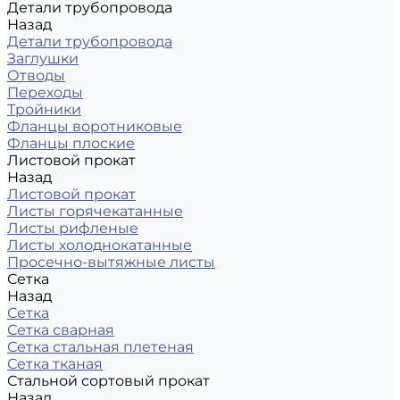
Детали трубопровода
Назад
Детали трубопровода
Заглушки
Отводы
Переходы
Тройники
Фланцы воротниковые
Фланцы плоские
Листовой прокат
Назад
Листовой прокат
Листы горячекатанные
Листы рифленые
Листы холоднокатанные
Просечно-вытяжные листы
Сетка
Назад
Сетка
Сетка сварная
Сетка стальная плетеная
Сетка тканая
Стальной сортовый прокат
Назад