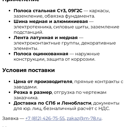
Полоса стальная Ст3, 09Г2С
— каркасы,
заземление, обвязка фундамента.
Шина медная и алюминиевая
—
электротехника, силовые щиты, заземление
подстанций.
Лента латунная и медная
—
электроконтактные группы, декоративные
элементы.
Полоса оцинкованная
— наружные
конструкции, защита от коррозии.
Условия поставки
Цена от производителя
, прямые контракты с
заводами.
Резка в размер
, отгрузка по чертежам
заказчика.
Доставка по СПб и Ленобласти
, документы
для юр. лиц, безналичный расчёт с НДС.
Заявка —
+7 (812) 426-75-55
,
zakaz@m-78.ru
.