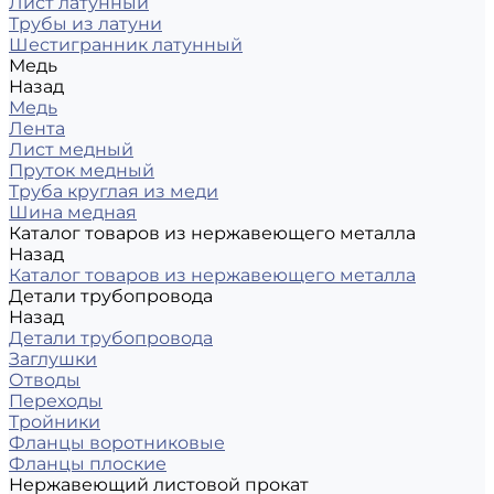
Лист латунный
Трубы из латуни
Шестигранник латунный
Медь
Назад
Медь
Лента
Лист медный
Пруток медный
Труба круглая из меди
Шина медная
Каталог товаров из нержавеющего металла
Назад
Каталог товаров из нержавеющего металла
Детали трубопровода
Назад
Детали трубопровода
Заглушки
Отводы
Переходы
Тройники
Фланцы воротниковые
Фланцы плоские
Нержавеющий листовой прокат