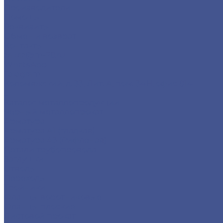
Производители
Помощь
Реквизиты
Обмен и возврат
Контакты
zakaz@m-78.ru
WhatsApp
Telegram
Коломяжский, д. 33, Лит. А, пом. 34Н, офис 814
...
Каталог металлопродукции
Черный металлопрокат
Арматура
Арматура А1 (гладкая)
Арматура А3 (Рифленая)
Детали трубопровода
Заглушки
Отводы
Переходы
Тройники
Фланцы воротниковые
Фланцы плоские
Листовой прокат