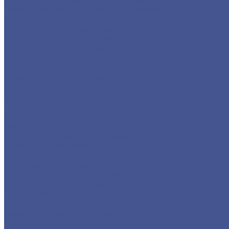
Лист/Рулон из оцинкованного металла
Полоса из оцинкованного металлопроката
Проволока оцинкованная
Сетка плетеная оцинкованная
Сетка сварная оцинкованная
Сетка тканая оцинкованная
Трубы ЭСВ оцинкованные
Цветной металлопрокат
Алюминий
Бронза
Дюралюминий
Латунь
Медь
Каталог товаров из нержавеющего металла
Детали трубопровода
Нержавеющий листовой прокат
Сортовый/Фасонный прокат
Трубный прокат из нержавеющей стали
Строительные материалы
Профнастил (профлист)
Утеплитель ROCKWOOL
Товары из низколегированной стали 09Г2С
Детали трубопровода