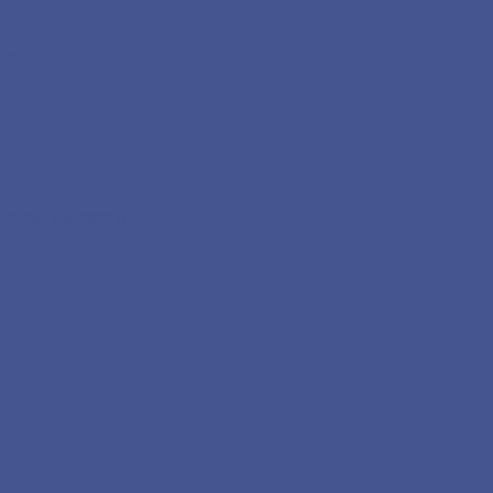
2С
дской области