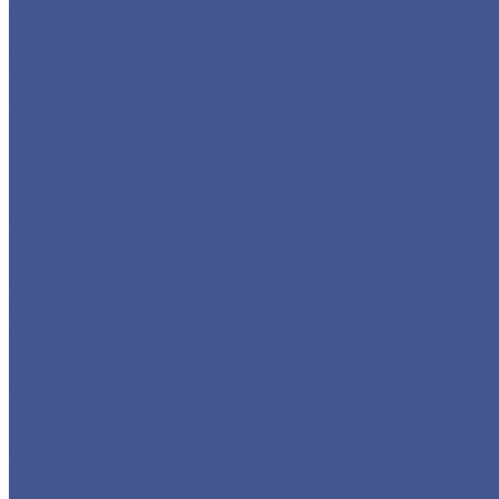
Листы из низколегированной стали марки 09Г2С
Прокат из низколегированной стали 09Г2С
Фасонный прокат из низколегированной стали 09Г
Услуги
Услуги резки металла
Лазерная резка
Плазменная резка
Резка металла ленточной пилой
Гидроабразивная резка
Услуги гибки металла
Обечайки на заказ в Санкт-Петербурге и Ленингра
Гибка металла
Гибка труб из нержавейки
Окраска металла порошковой краской
Окраска порошковой краской
Акции
Компания
Новости
Статьи
Политика конфиденциальности
Карта сайта
Отзывы
Цены
Доставка