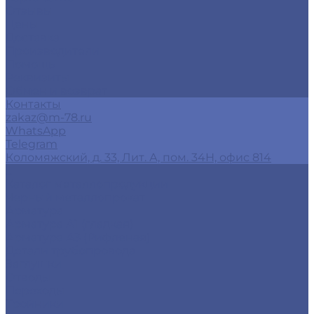
Отзывы
Цены
Доставка
Производители
Помощь
Реквизиты
Обмен и возврат
Контакты
zakaz@m-78.ru
WhatsApp
Telegram
Коломяжский, д. 33, Лит. А, пом. 34Н, офис 814
...
Каталог металлопродукции
Черный металлопрокат
Арматура
Арматура А1 (гладкая)
Арматура А3 (Рифленая)
Детали трубопровода
Заглушки
Отводы
Переходы
Тройники