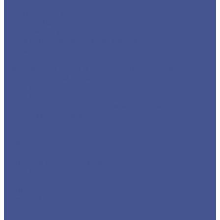
Услуги
Услуги резки металла
Лазерная резка
Плазменная резка
Резка металла ленточной пилой
Гидроабразивная резка
Услуги гибки металла
Обечайки на заказ в Санкт-Петербурге и
Ленинградской области
Гибка металла
Гибка труб из нержавейки
Окраска металла порошковой краской
Окраска порошковой краской
Акции
Компания
Новости
Статьи
Политика конфиденциальности
Карта сайта
Отзывы
Цены
Доставка
Производители
Помощь