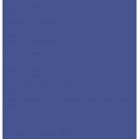
Трубы квадратные нержавеющие
Труба э/с нержавеющая
Строительные материалы
Профнастил (профлист)
Утеплитель ROCKWOOL
Товары из низколегированной стали 09Г2С
Детали трубопровода
Фланцы воротниковые
Фланцы плоские
Листы из низколегированной стали марки 09Г2С
Листы г/к низколегированные
Прокат из низколегированной стали 09Г2С
Труба круглая
Труба профильная нержавеющая
Труба из из низколегированной стали 09Г2С
Труба прямоугольная
Трубы квадратные из низколегированной стали
марки 09Г2С
Фасонный прокат из низколегированной стали
09Г2С
Балка из низколегированной стали 09Г2С
Уголок из низколегированной стали 09Г2С
Швеллер из низколегированной стали 09Г2С