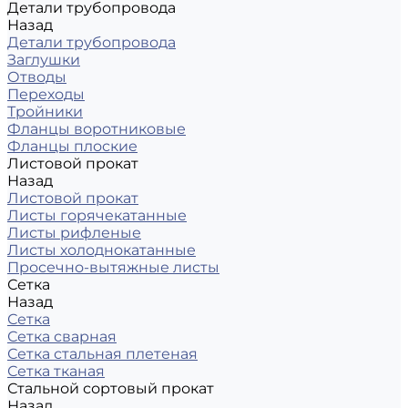
Детали трубопровода
Назад
Детали трубопровода
Заглушки
Отводы
Переходы
Тройники
Фланцы воротниковые
Фланцы плоские
Листовой прокат
Назад
Листовой прокат
Листы горячекатанные
Листы рифленые
Листы холоднокатанные
Просечно-вытяжные листы
Сетка
Назад
Сетка
Сетка сварная
Сетка стальная плетеная
Сетка тканая
Стальной сортовый прокат
Назад