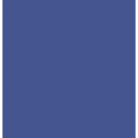
Уголок алюминиевый
Шина алюминиевая
Бронза
Пруток из бронзы
Дюралюминий
Круг из дюралюминия
Лист дюралюминиевый
Плита дюралюминиевая
Шестигранник дюралюминиевый
Латунь
Круг латунный
Лента латунная
Лист латунный
Трубы из латуни
Шестигранник латунный
Медь
Лента
Лист медный
Пруток медный
Труба круглая из меди
Шина медная
Каталог товаров из нержавеющего металла
Детали трубопровода
Заглушки