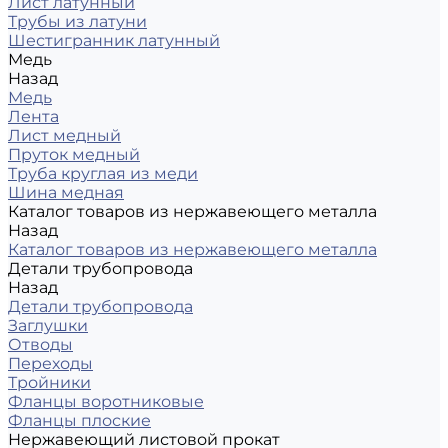
Лист латунный
Трубы из латуни
Шестигранник латунный
Медь
Назад
Медь
Лента
Лист медный
Пруток медный
Труба круглая из меди
Шина медная
Каталог товаров из нержавеющего металла
Назад
Каталог товаров из нержавеющего металла
Детали трубопровода
Назад
Детали трубопровода
Заглушки
Отводы
Переходы
Тройники
Фланцы воротниковые
Фланцы плоские
Нержавеющий листовой прокат