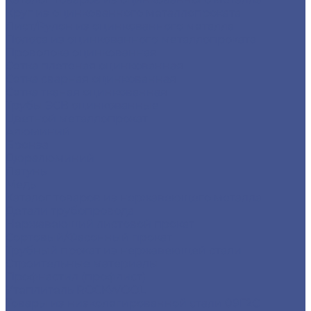
Круг из оцинкованного металлопроката
Лист/Рулон из оцинкованного металла
Полоса из оцинкованного металлопроката
Проволока оцинкованная
Сетка плетеная оцинкованная
Сетка сварная оцинкованная
Сетка тканая оцинкованная
Трубы ЭСВ оцинкованные
Цветной металлопрокат
Алюминий
Бронза
Дюралюминий
Латунь
Медь
Каталог товаров из нержавеющего металла
Детали трубопровода
Нержавеющий листовой прокат
Сортовый/Фасонный прокат
Трубный прокат из нержавеющей стали
Строительные материалы
Профнастил (профлист)
Утеплитель ROCKWOOL
Товары из низколегированной стали 09Г2С