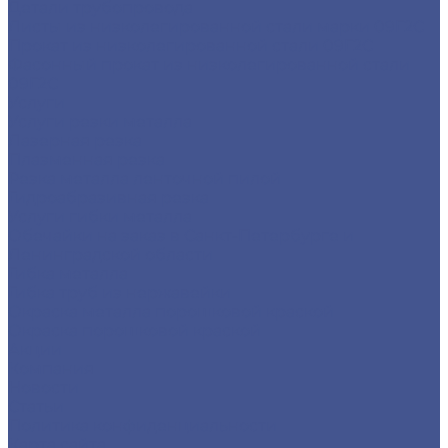
Детали трубопровода
Листы из низколегированной стали марки 09Г2С
Прокат из низколегированной стали 09Г2С
Фасонный прокат из низколегированной стали
09Г2С
Услуги
Услуги резки металла
Лазерная резка
Плазменная резка
Резка металла ленточной пилой
Гидроабразивная резка
Услуги гибки металла
Обечайки на заказ в Санкт-Петербурге и
Ленинградской области
Гибка металла
Гибка труб из нержавейки
Окраска металла порошковой краской
Окраска порошковой краской
Акции
Компания
Новости
Статьи
Политика конфиденциальности
Карта сайта