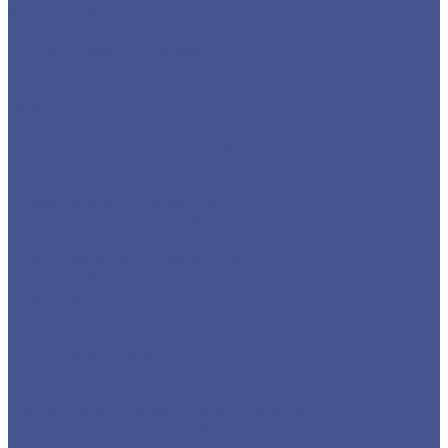
Фасонный прокат
Балка
Уголок низколегированный
Швеллер гнутый
Швеллер из черного металлопроката
Швеллер гнутый
Каталог товаров из оцинкованного металла
Круг из оцинкованного металлопроката
Лист/Рулон из оцинкованного металла
Полоса из оцинкованного металлопроката
Проволока оцинкованная
Сетка плетеная оцинкованная
Сетка сварная оцинкованная
Сетка тканая оцинкованная
Трубы ЭСВ оцинкованные
Цветной металлопрокат
Алюминий
Круг алюминиевый
Лист алюминиевый
Плита алюминиевая
Трубы алюминиевые
Труба алюминиевая прямоуголная
Трубы алюминиевые круглые