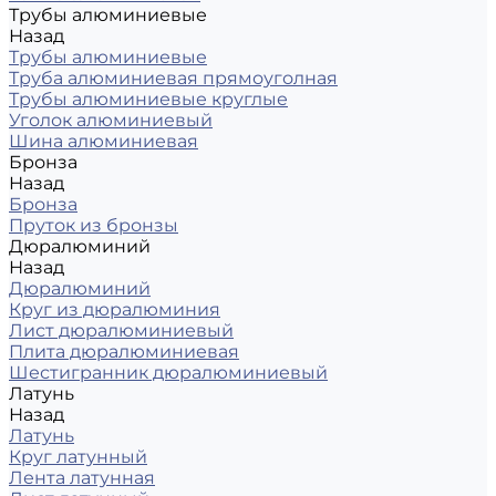
Трубы алюминиевые
Назад
Трубы алюминиевые
Труба алюминиевая прямоуголная
Трубы алюминиевые круглые
Уголок алюминиевый
Шина алюминиевая
Бронза
Назад
Бронза
Пруток из бронзы
Дюралюминий
Назад
Дюралюминий
Круг из дюралюминия
Лист дюралюминиевый
Плита дюралюминиевая
Шестигранник дюралюминиевый
Латунь
Назад
Латунь
Круг латунный
Лента латунная