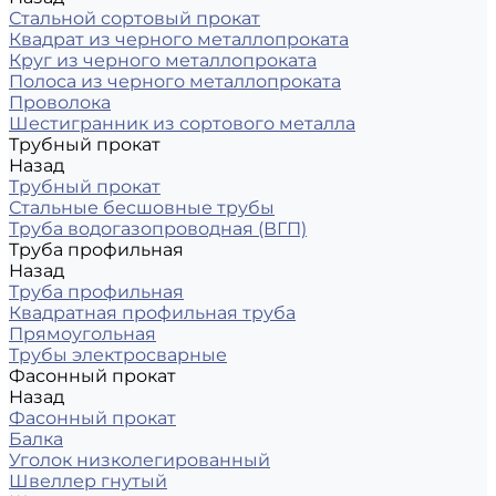
Стальной сортовый прокат
Квадрат из черного металлопроката
Круг из черного металлопроката
Полоса из черного металлопроката
Проволока
Шестигранник из сортового металла
Трубный прокат
Назад
Трубный прокат
Стальные бесшовные трубы
Труба водогазопроводная (ВГП)
Труба профильная
Назад
Труба профильная
Квадратная профильная труба
Прямоугольная
Трубы электросварные
Фасонный прокат
Назад
Фасонный прокат
Балка
Уголок низколегированный
Швеллер гнутый