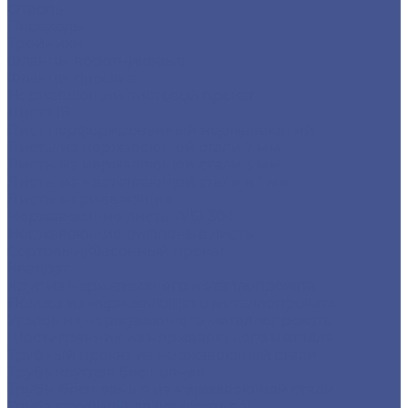
Отводы
Переходы
Тройники
Фланцы воротниковые
Фланцы плоские
Нержавеющий листовой прокат
Лист ПВ
Лист перфорированный нержавеющий
Листы из нержавеющей стали 2 мм
Листы из нержавеющей стали 3 мм
Листы из нержавеющей стали в 1 мм
Листы нержавеющие
Нержавеющие листы AISI 304
Нержавеющие рифленые листы
Сортовый/Фасонный прокат
Квадрат
Круг из нержавеющего металлопроката
Полоса из нержавеющего металлопроката
Уголок из нержавеющего металлопроката
Шестигранник из нержавеющего металла
Трубный прокат из нержавеющей стали
Труба круглая бесшовная
Трубы бесшовные из нержавеющей стали
Труба профильная (квадратная)