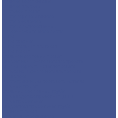
Фланцы воротниковые
Фланцы плоские
Листовой прокат
Листы горячекатанные
Листы рифленые
Листы холоднокатанные
Просечно-вытяжные листы
Сетка
Сетка сварная
Сетка стальная плетеная
Сетка тканая
Стальной сортовый прокат
Квадрат из черного металлопроката
Круг из черного металлопроката
Полоса из черного металлопроката
Проволока
Шестигранник из сортового металла
Трубный прокат
Стальные бесшовные трубы
Труба водогазопроводная (ВГП)
Труба профильная
Квадратная профильная труба
Прямоугольная
Трубы электросварные