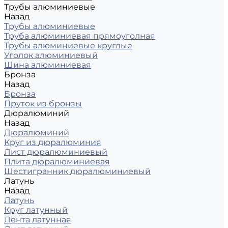
Трубы алюминиевые
Назад
Трубы алюминиевые
Труба алюминиевая прямоуголная
Трубы алюминиевые круглые
Уголок алюминиевый
Шина алюминиевая
Бронза
Назад
Бронза
Пруток из бронзы
Дюралюминий
Назад
Дюралюминий
Круг из дюралюминия
Лист дюралюминиевый
Плита дюралюминиевая
Шестигранник дюралюминиевый
Латунь
Назад
Латунь
Круг латунный
Лента латунная