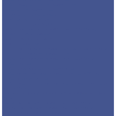
Трубы квадратные нержавеющие
Труба э/с нержавеющая
Строительные материалы
Профнастил (профлист)
Утеплитель ROCKWOOL
Товары из низколегированной стали 09Г2С
Детали трубопровода
Фланцы воротниковые
Фланцы плоские
Листы из низколегированной стали марки 09Г2С
Листы г/к низколегированные
Прокат из низколегированной стали 09Г2С
Труба круглая
Труба профильная нержавеющая
Труба из из низколегированной стали 09Г2С
Труба прямоугольная
Трубы квадратные из низколегированной стали
марки 09Г2С
Фасонный прокат из низколегированной стали
09Г2С
Балка из низколегированной стали 09Г2С
Уголок из низколегированной стали 09Г2С
Швеллер из низколегированной стали 09Г2С