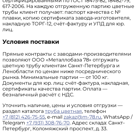
сертифицированными по ГОСТ 18475-82, 18482-79,
617-2006. На каждую отгруженную партию цветные
трубы клиент получает: паспорт качества с №
плавки, копию сертификата завода-изготовителя,
накладную ТОРГ-12, счёт-фактуру и УПД для юр.
лиц.
Условия поставки
Прямые контракты с заводами-производителями
позволяют ООО «Металлобаза 78» отгружать
цветную трубу клиентам Санкт-Петербурга и
Ленобласти по ценам ниже посреднического
рынка. Минимальные партии — от 100 кг.
Документы для юр. лиц: счёт-фактура, накладная,
сертификаты качества партии. Оплата —
безналичный расчёт с НДС.
Уточнить наличие, цены и условия отгрузки —
раздел каталога
труба цветная
, телефон
+7 (812) 426-75-55
, e-mail
zakaz@m-78.ru
, WhatsApp /
Telegram
+7 (931) 308-76-70
. Адрес склада: Санкт-
Петербург, Коломяжский проспект, д. 33.