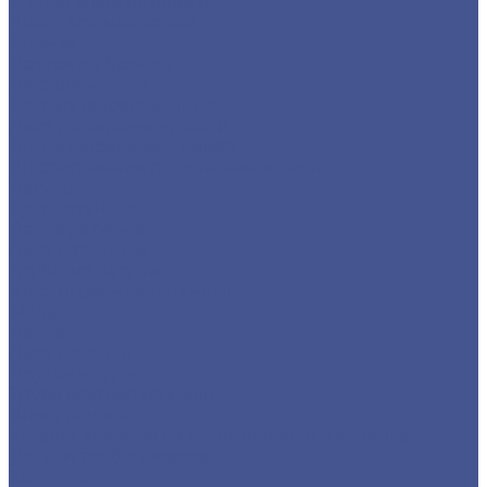
Уголок алюминиевый
Шина алюминиевая
Бронза
Пруток из бронзы
Дюралюминий
Круг из дюралюминия
Лист дюралюминиевый
Плита дюралюминиевая
Шестигранник дюралюминиевый
Латунь
Круг латунный
Лента латунная
Лист латунный
Трубы из латуни
Шестигранник латунный
Медь
Лента
Лист медный
Пруток медный
Труба круглая из меди
Шина медная
Каталог товаров из нержавеющего металла
Детали трубопровода
Заглушки