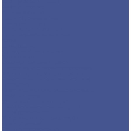
Фланцы воротниковые
Фланцы плоские
Листовой прокат
Листы горячекатанные
Листы рифленые
Листы холоднокатанные
Просечно-вытяжные листы
Сетка
Сетка сварная
Сетка стальная плетеная
Сетка тканая
Стальной сортовый прокат
Квадрат из черного металлопроката
Круг из черного металлопроката
Полоса из черного металлопроката
Проволока
Шестигранник из сортового металла
Трубный прокат
Стальные бесшовные трубы
Труба водогазопроводная (ВГП)
Труба профильная
Квадратная профильная труба
Прямоугольная
Трубы электросварные