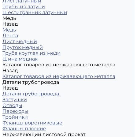
Лист латунный
Трубы из латуни
Шестигранник латунный
Медь
Назад
Медь
Лента
Лист медный
Пруток медный
Труба круглая из меди
Шина медная
Каталог товаров из нержавеющего металла
Назад
Каталог товаров из нержавеющего металла
Детали трубопровода
Назад
Детали трубопровода
Заглушки
Отводы
Переходы
Тройники
Фланцы воротниковые
Фланцы плоские
Нержавеющий листовой прокат