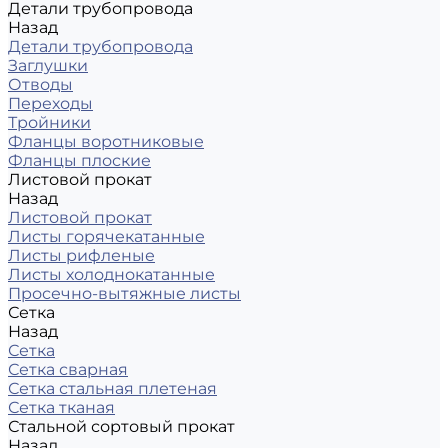
Детали трубопровода
Назад
Детали трубопровода
Заглушки
Отводы
Переходы
Тройники
Фланцы воротниковые
Фланцы плоские
Листовой прокат
Назад
Листовой прокат
Листы горячекатанные
Листы рифленые
Листы холоднокатанные
Просечно-вытяжные листы
Сетка
Назад
Сетка
Сетка сварная
Сетка стальная плетеная
Сетка тканая
Стальной сортовый прокат
Назад