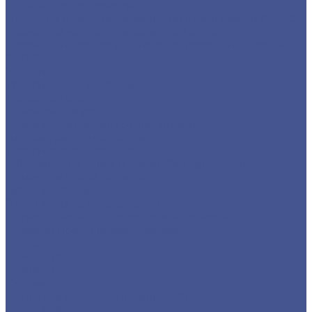
Детали трубопровода
Листы из низколегированной стали марки 09Г2С
Прокат из низколегированной стали 09Г2С
Фасонный прокат из низколегированной стали
09Г2С
Услуги
Услуги резки металла
Лазерная резка
Плазменная резка
Резка металла ленточной пилой
Гидроабразивная резка
Услуги гибки металла
Обечайки на заказ в Санкт-Петербурге и
Ленинградской области
Гибка металла
Гибка труб из нержавейки
Окраска металла порошковой краской
Окраска порошковой краской
Акции
Компания
Новости
Статьи
Политика конфиденциальности
Карта сайта