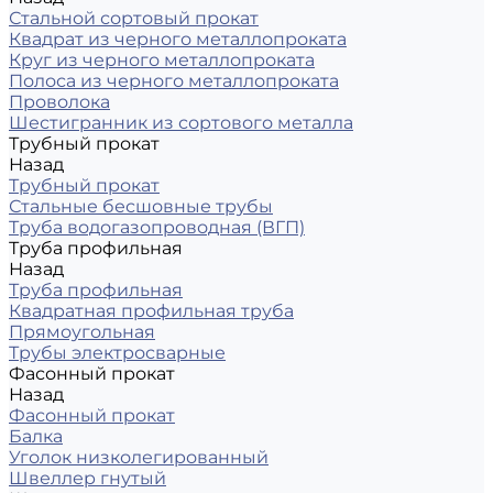
Стальной сортовый прокат
Квадрат из черного металлопроката
Круг из черного металлопроката
Полоса из черного металлопроката
Проволока
Шестигранник из сортового металла
Трубный прокат
Назад
Трубный прокат
Стальные бесшовные трубы
Труба водогазопроводная (ВГП)
Труба профильная
Назад
Труба профильная
Квадратная профильная труба
Прямоугольная
Трубы электросварные
Фасонный прокат
Назад
Фасонный прокат
Балка
Уголок низколегированный
Швеллер гнутый