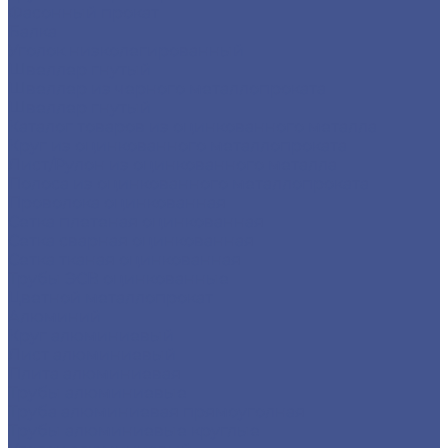
Фасонный прокат
Балка
Уголок низколегированный
Швеллер гнутый
Швеллер из черного металлопроката
Швеллер гнутый
Каталог товаров из оцинкованного металла
Круг из оцинкованного металлопроката
Лист/Рулон из оцинкованного металла
Полоса из оцинкованного металлопроката
Проволока оцинкованная
Сетка плетеная оцинкованная
Сетка сварная оцинкованная
Сетка тканая оцинкованная
Трубы ЭСВ оцинкованные
Цветной металлопрокат
Алюминий
Круг алюминиевый
Лист алюминиевый
Плита алюминиевая
Трубы алюминиевые
Труба алюминиевая прямоуголная
Трубы алюминиевые круглые