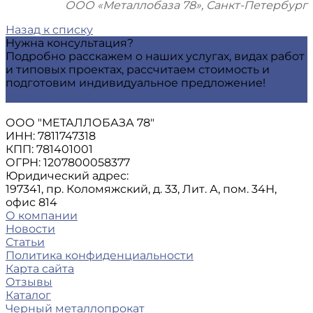
ООО «Металлобаза 78», Санкт-Петербург
Назад к списку
Нужна консультация?
Подробно расскажем о наших услугах, видах работ
и типовых проектах, рассчитаем стоимость и
подготовим индивидуальное предложение!
Задать вопрос
ООО "МЕТАЛЛОБАЗА 78"
ИНН: 7811747318
КПП: 781401001
ОГРН: 1207800058377
Юридический адрес:
197341, пр. Коломяжский, д. 33, Лит. А, пом. 34Н,
офис 814
О компании
Новости
Статьи
Политика конфиденциальности
Карта сайта
Отзывы
Каталог
Черный металлопрокат