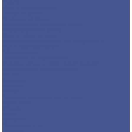
Услуги
Услуги резки металла
Лазерная резка
Плазменная резка
Резка металла ленточной пилой
Гидроабразивная резка
Услуги гибки металла
Обечайки на заказ в Санкт-Петербурге и
Ленинградской области
Гибка металла
Гибка труб из нержавейки
Окраска металла порошковой краской
Окраска порошковой краской
Акции
Компания
Новости
Статьи
Политика конфиденциальности
Карта сайта
Отзывы
Цены
Доставка
Производители
Помощь