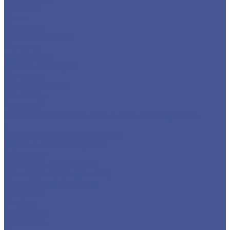
Отзывы
Цены
Доставка
Производители
Помощь
Реквизиты
Обмен и возврат
Контакты
zakaz@m-78.ru
WhatsApp
Telegram
Коломяжский, д. 33, Лит. А, пом. 34Н, офис 814
...
Каталог металлопродукции
Черный металлопрокат
Арматура
Арматура А1 (гладкая)
Арматура А3 (Рифленая)
Детали трубопровода
Заглушки
Отводы
Переходы
Тройники