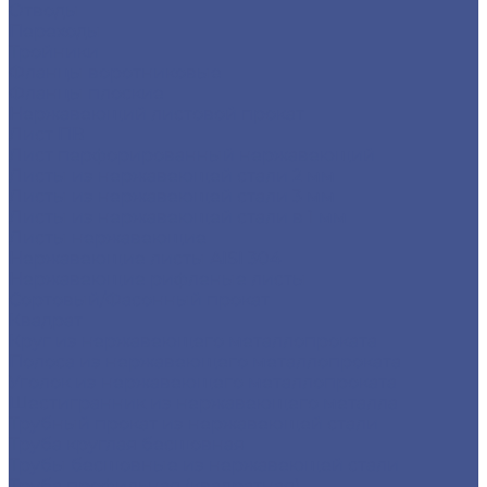
Отводы
Переходы
Тройники
Фланцы воротниковые
Фланцы плоские
Нержавеющий листовой прокат
Лист ПВ
Лист перфорированный нержавеющий
Листы из нержавеющей стали 2 мм
Листы из нержавеющей стали 3 мм
Листы из нержавеющей стали в 1 мм
Листы нержавеющие
Нержавеющие листы AISI 304
Нержавеющие рифленые листы
Сортовый/Фасонный прокат
Квадрат
Круг из нержавеющего металлопроката
Полоса из нержавеющего металлопроката
Уголок из нержавеющего металлопроката
Шестигранник из нержавеющего металла
Трубный прокат из нержавеющей стали
Труба круглая бесшовная
Трубы бесшовные из нержавеющей стали
Труба профильная (квадратная)