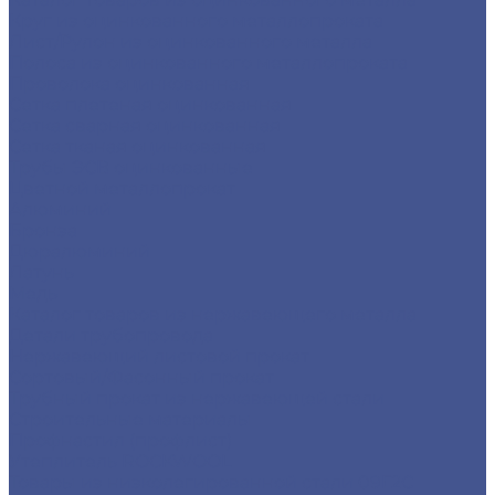
Круг из оцинкованного металлопроката
Лист/Рулон из оцинкованного металла
Полоса из оцинкованного металлопроката
Проволока оцинкованная
Сетка плетеная оцинкованная
Сетка сварная оцинкованная
Сетка тканая оцинкованная
Трубы ЭСВ оцинкованные
Цветной металлопрокат
Алюминий
Бронза
Дюралюминий
Латунь
Медь
Каталог товаров из нержавеющего металла
Детали трубопровода
Нержавеющий листовой прокат
Сортовый/Фасонный прокат
Трубный прокат из нержавеющей стали
Строительные материалы
Профнастил (профлист)
Утеплитель ROCKWOOL
Товары из низколегированной стали 09Г2С