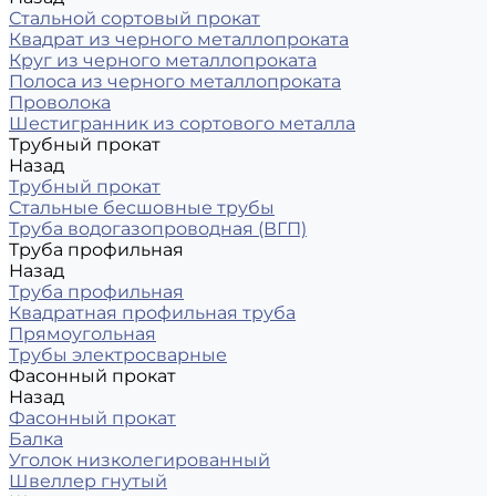
Стальной сортовый прокат
Квадрат из черного металлопроката
Круг из черного металлопроката
Полоса из черного металлопроката
Проволока
Шестигранник из сортового металла
Трубный прокат
Назад
Трубный прокат
Стальные бесшовные трубы
Труба водогазопроводная (ВГП)
Труба профильная
Назад
Труба профильная
Квадратная профильная труба
Прямоугольная
Трубы электросварные
Фасонный прокат
Назад
Фасонный прокат
Балка
Уголок низколегированный
Швеллер гнутый