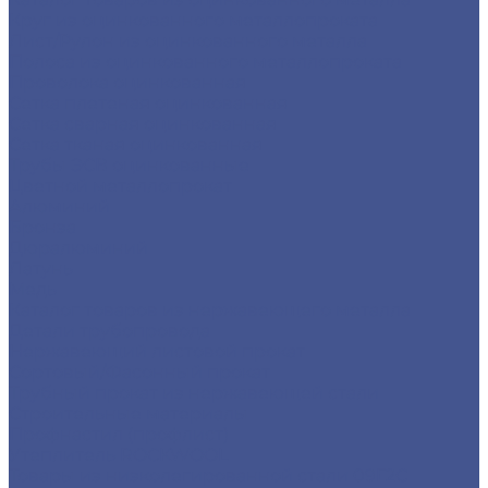
Круг из оцинкованного металлопроката
Лист/Рулон из оцинкованного металла
Полоса из оцинкованного металлопроката
Проволока оцинкованная
Сетка плетеная оцинкованная
Сетка сварная оцинкованная
Сетка тканая оцинкованная
Трубы ЭСВ оцинкованные
Цветной металлопрокат
Алюминий
Бронза
Дюралюминий
Латунь
Медь
Каталог товаров из нержавеющего металла
Детали трубопровода
Нержавеющий листовой прокат
Сортовый/Фасонный прокат
Трубный прокат из нержавеющей стали
Строительные материалы
Профнастил (профлист)
Утеплитель ROCKWOOL
Товары из низколегированной стали 09Г2С