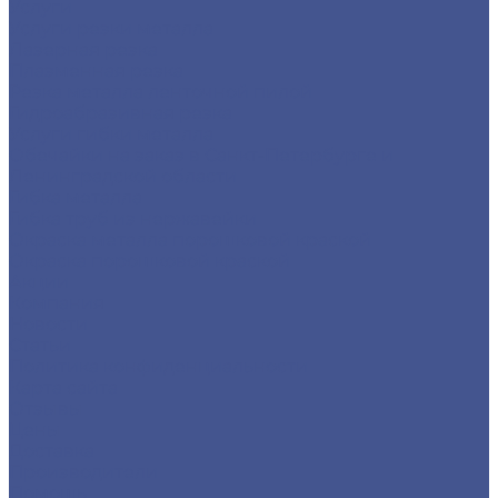
Услуги
Услуги резки металла
Лазерная резка
Плазменная резка
Резка металла ленточной пилой
Гидроабразивная резка
Услуги гибки металла
Обечайки на заказ в Санкт-Петербурге и
Ленинградской области
Гибка металла
Гибка труб из нержавейки
Окраска металла порошковой краской
Окраска порошковой краской
Акции
Компания
Новости
Статьи
Политика конфиденциальности
Карта сайта
Отзывы
Цены
Доставка
Производители
Помощь