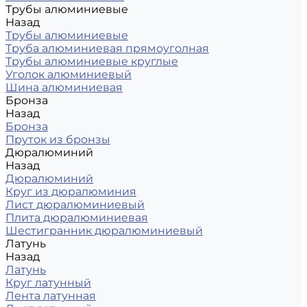
Трубы алюминиевые
Назад
Трубы алюминиевые
Труба алюминиевая прямоуголная
Трубы алюминиевые круглые
Уголок алюминиевый
Шина алюминиевая
Бронза
Назад
Бронза
Пруток из бронзы
Дюралюминий
Назад
Дюралюминий
Круг из дюралюминия
Лист дюралюминиевый
Плита дюралюминиевая
Шестигранник дюралюминиевый
Латунь
Назад
Латунь
Круг латунный
Лента латунная