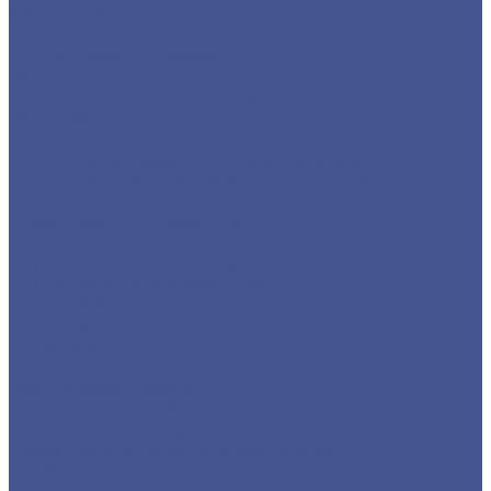
Фасонный прокат
Балка
Уголок низколегированный
Швеллер гнутый
Швеллер из черного металлопроката
Швеллер гнутый
Каталог товаров из оцинкованного металла
Круг из оцинкованного металлопроката
Лист/Рулон из оцинкованного металла
Полоса из оцинкованного металлопроката
Проволока оцинкованная
Сетка плетеная оцинкованная
Сетка сварная оцинкованная
Сетка тканая оцинкованная
Трубы ЭСВ оцинкованные
Цветной металлопрокат
Алюминий
Круг алюминиевый
Лист алюминиевый
Плита алюминиевая
Трубы алюминиевые
Труба алюминиевая прямоуголная
Трубы алюминиевые круглые