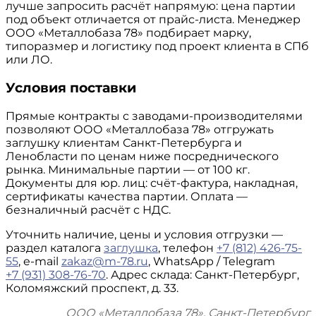
лучше запросить расчёт напрямую: цена партии
под объект отличается от прайс-листа. Менеджер
ООО «Металлобаза 78» подбирает марку,
типоразмер и логистику под проект клиента в СПб
или ЛО.
Условия поставки
Прямые контракты с заводами-производителями
позволяют ООО «Металлобаза 78» отгружать
заглушку клиентам Санкт-Петербурга и
Ленобласти по ценам ниже посреднического
рынка. Минимальные партии — от 100 кг.
Документы для юр. лиц: счёт-фактура, накладная,
сертификаты качества партии. Оплата —
безналичный расчёт с НДС.
Уточнить наличие, цены и условия отгрузки —
раздел каталога
заглушка
, телефон
+7 (812) 426-75-
55
, e-mail
zakaz@m-78.ru
, WhatsApp / Telegram
+7 (931) 308-76-70
. Адрес склада: Санкт-Петербург,
Коломяжский проспект, д. 33.
ООО «Металлобаза 78», Санкт-Петербург