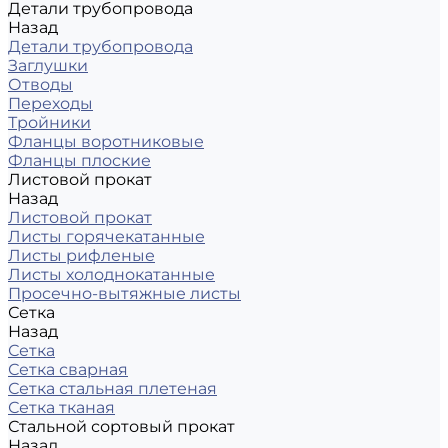
Детали трубопровода
Назад
Детали трубопровода
Заглушки
Отводы
Переходы
Тройники
Фланцы воротниковые
Фланцы плоские
Листовой прокат
Назад
Листовой прокат
Листы горячекатанные
Листы рифленые
Листы холоднокатанные
Просечно-вытяжные листы
Сетка
Назад
Сетка
Сетка сварная
Сетка стальная плетеная
Сетка тканая
Стальной сортовый прокат
Назад