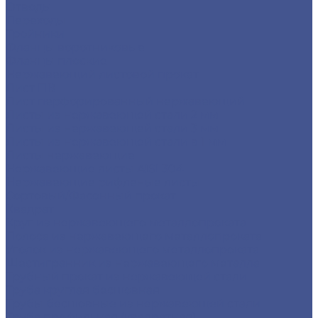
Отводы
Переходы
Тройники
Фланцы воротниковые
Фланцы плоские
Нержавеющий листовой прокат
Лист ПВ
Лист перфорированный нержавеющий
Листы из нержавеющей стали 2 мм
Листы из нержавеющей стали 3 мм
Листы из нержавеющей стали в 1 мм
Листы нержавеющие
Нержавеющие листы AISI 304
Нержавеющие рифленые листы
Сортовый/Фасонный прокат
Квадрат
Круг из нержавеющего металлопроката
Полоса из нержавеющего металлопроката
Уголок из нержавеющего металлопроката
Шестигранник из нержавеющего металла
Трубный прокат из нержавеющей стали
Труба круглая бесшовная
Трубы бесшовные из нержавеющей стали
Труба профильная (квадратная)