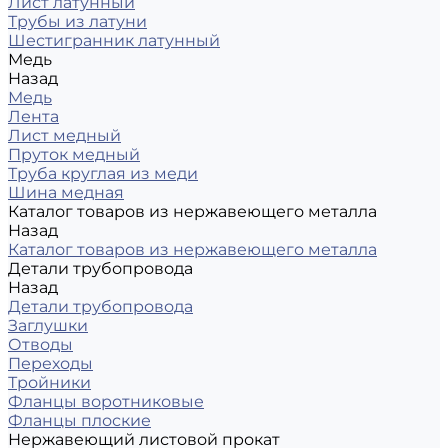
Лист латунный
Трубы из латуни
Шестигранник латунный
Медь
Назад
Медь
Лента
Лист медный
Пруток медный
Труба круглая из меди
Шина медная
Каталог товаров из нержавеющего металла
Назад
Каталог товаров из нержавеющего металла
Детали трубопровода
Назад
Детали трубопровода
Заглушки
Отводы
Переходы
Тройники
Фланцы воротниковые
Фланцы плоские
Нержавеющий листовой прокат