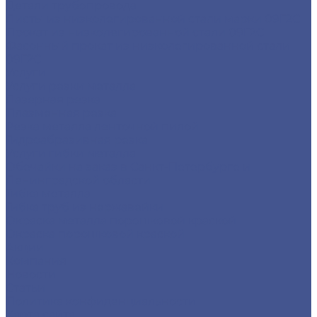
Детали трубопровода
Листы из низколегированной стали марки 09Г2С
Прокат из низколегированной стали 09Г2С
Фасонный прокат из низколегированной стали
09Г2С
Услуги
Услуги резки металла
Лазерная резка
Плазменная резка
Резка металла ленточной пилой
Гидроабразивная резка
Услуги гибки металла
Обечайки на заказ в Санкт-Петербурге и
Ленинградской области
Гибка металла
Гибка труб из нержавейки
Окраска металла порошковой краской
Окраска порошковой краской
Акции
Компания
Новости
Статьи
Политика конфиденциальности
Карта сайта