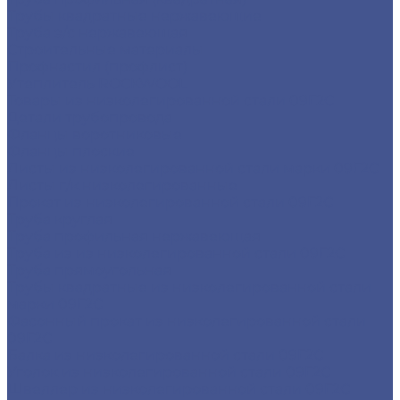
Трубы квадратные нержавеющие
Труба э/с нержавеющая
Строительные материалы
Профнастил (профлист)
Утеплитель ROCKWOOL
Товары из низколегированной стали 09Г2С
Детали трубопровода
Фланцы воротниковые
Фланцы плоские
Листы из низколегированной стали марки 09Г2С
Листы г/к низколегированные
Прокат из низколегированной стали 09Г2С
Труба круглая
Труба профильная нержавеющая
Труба из из низколегированной стали 09Г2С
Труба прямоугольная
Трубы квадратные из низколегированной стали
марки 09Г2С
Фасонный прокат из низколегированной стали
09Г2С
Балка из низколегированной стали 09Г2С
Уголок из низколегированной стали 09Г2С
Швеллер из низколегированной стали 09Г2С