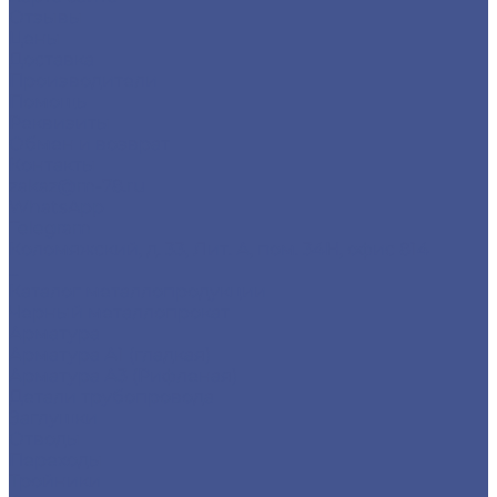
Отзывы
Цены
Доставка
Производители
Помощь
Реквизиты
Обмен и возврат
Контакты
zakaz@m-78.ru
WhatsApp
Telegram
Коломяжский, д. 33, Лит. А, пом. 34Н, офис 814
...
Каталог металлопродукции
Черный металлопрокат
Арматура
Арматура А1 (гладкая)
Арматура А3 (Рифленая)
Детали трубопровода
Заглушки
Отводы
Переходы
Тройники