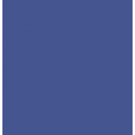
Фланцы воротниковые
Фланцы плоские
Листовой прокат
Листы горячекатанные
Листы рифленые
Листы холоднокатанные
Просечно-вытяжные листы
Сетка
Сетка сварная
Сетка стальная плетеная
Сетка тканая
Стальной сортовый прокат
Квадрат из черного металлопроката
Круг из черного металлопроката
Полоса из черного металлопроката
Проволока
Шестигранник из сортового металла
Трубный прокат
Стальные бесшовные трубы
Труба водогазопроводная (ВГП)
Труба профильная
Квадратная профильная труба
Прямоугольная
Трубы электросварные