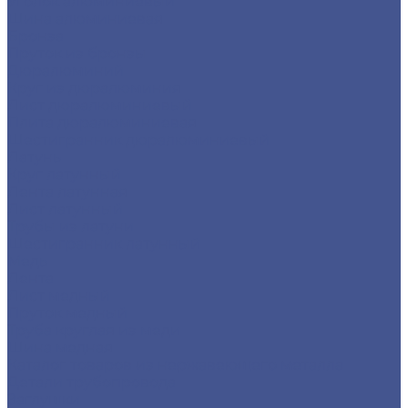
Уголок алюминиевый
Шина алюминиевая
Бронза
Пруток из бронзы
Дюралюминий
Круг из дюралюминия
Лист дюралюминиевый
Плита дюралюминиевая
Шестигранник дюралюминиевый
Латунь
Круг латунный
Лента латунная
Лист латунный
Трубы из латуни
Шестигранник латунный
Медь
Лента
Лист медный
Пруток медный
Труба круглая из меди
Шина медная
Каталог товаров из нержавеющего металла
Детали трубопровода
Заглушки