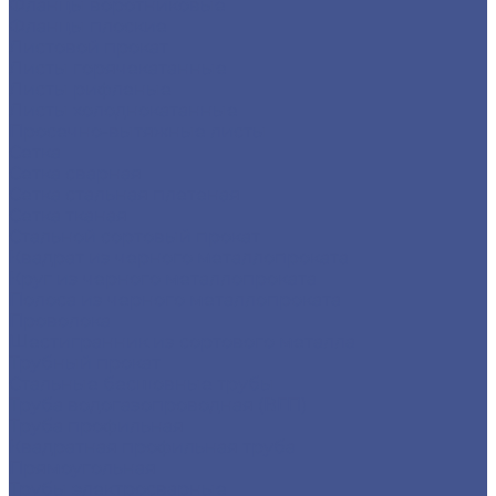
Фланцы воротниковые
Фланцы плоские
Листовой прокат
Листы горячекатанные
Листы рифленые
Листы холоднокатанные
Просечно-вытяжные листы
Сетка
Сетка сварная
Сетка стальная плетеная
Сетка тканая
Стальной сортовый прокат
Квадрат из черного металлопроката
Круг из черного металлопроката
Полоса из черного металлопроката
Проволока
Шестигранник из сортового металла
Трубный прокат
Стальные бесшовные трубы
Труба водогазопроводная (ВГП)
Труба профильная
Квадратная профильная труба
Прямоугольная
Трубы электросварные