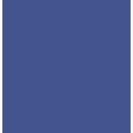
Трубы квадратные нержавеющие
Труба э/с нержавеющая
Строительные материалы
Профнастил (профлист)
Утеплитель ROCKWOOL
Товары из низколегированной стали 09Г2С
Детали трубопровода
Фланцы воротниковые
Фланцы плоские
Листы из низколегированной стали марки 09Г2С
Листы г/к низколегированные
Прокат из низколегированной стали 09Г2С
Труба круглая
Труба профильная нержавеющая
Труба из из низколегированной стали 09Г2С
Труба прямоугольная
Трубы квадратные из низколегированной стали
марки 09Г2С
Фасонный прокат из низколегированной стали
09Г2С
Балка из низколегированной стали 09Г2С
Уголок из низколегированной стали 09Г2С
Швеллер из низколегированной стали 09Г2С