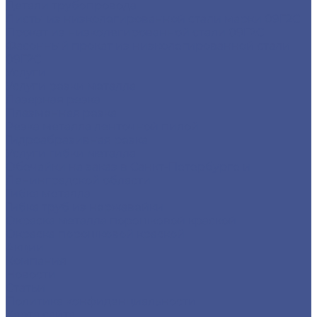
Детали трубопровода
Листы из низколегированной стали марки 09Г2С
Прокат из низколегированной стали 09Г2С
Фасонный прокат из низколегированной стали
09Г2С
Услуги
Услуги резки металла
Лазерная резка
Плазменная резка
Резка металла ленточной пилой
Гидроабразивная резка
Услуги гибки металла
Обечайки на заказ в Санкт-Петербурге и
Ленинградской области
Гибка металла
Гибка труб из нержавейки
Окраска металла порошковой краской
Окраска порошковой краской
Акции
Компания
Новости
Статьи
Политика конфиденциальности
Карта сайта