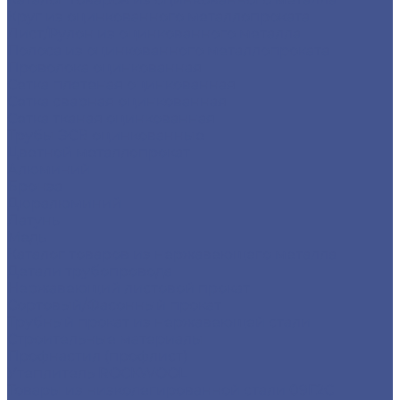
Круг из оцинкованного металлопроката
Лист/Рулон из оцинкованного металла
Полоса из оцинкованного металлопроката
Проволока оцинкованная
Сетка плетеная оцинкованная
Сетка сварная оцинкованная
Сетка тканая оцинкованная
Трубы ЭСВ оцинкованные
Цветной металлопрокат
Алюминий
Бронза
Дюралюминий
Латунь
Медь
Каталог товаров из нержавеющего металла
Детали трубопровода
Нержавеющий листовой прокат
Сортовый/Фасонный прокат
Трубный прокат из нержавеющей стали
Строительные материалы
Профнастил (профлист)
Утеплитель ROCKWOOL
Товары из низколегированной стали 09Г2С