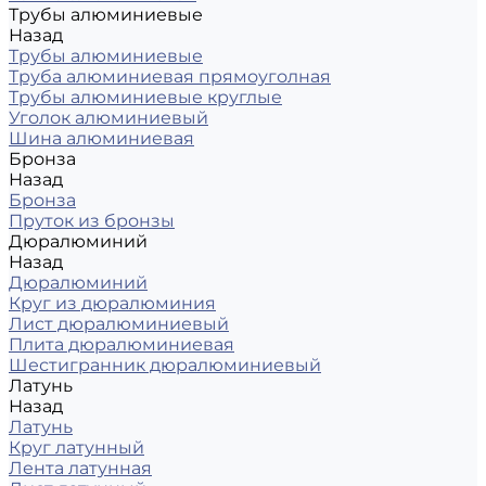
Трубы алюминиевые
Назад
Трубы алюминиевые
Труба алюминиевая прямоуголная
Трубы алюминиевые круглые
Уголок алюминиевый
Шина алюминиевая
Бронза
Назад
Бронза
Пруток из бронзы
Дюралюминий
Назад
Дюралюминий
Круг из дюралюминия
Лист дюралюминиевый
Плита дюралюминиевая
Шестигранник дюралюминиевый
Латунь
Назад
Латунь
Круг латунный
Лента латунная