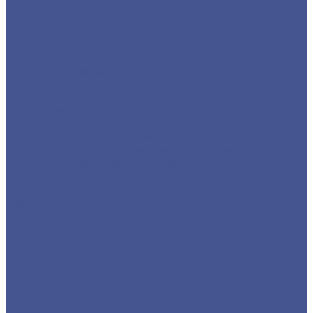
Услуги
Услуги резки металла
Лазерная резка
Плазменная резка
Резка металла ленточной пилой
Гидроабразивная резка
Услуги гибки металла
Обечайки на заказ в Санкт-Петербурге и
Ленинградской области
Гибка металла
Гибка труб из нержавейки
Окраска металла порошковой краской
Окраска порошковой краской
Акции
Компания
Новости
Статьи
Политика конфиденциальности
Карта сайта
Отзывы
Цены
Доставка
Производители
Помощь