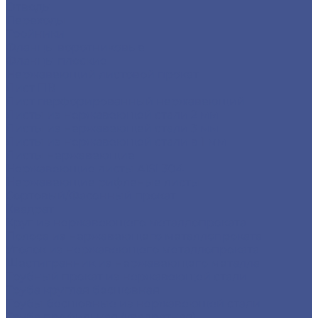
Отводы
Переходы
Тройники
Фланцы воротниковые
Фланцы плоские
Нержавеющий листовой прокат
Лист ПВ
Лист перфорированный нержавеющий
Листы из нержавеющей стали 2 мм
Листы из нержавеющей стали 3 мм
Листы из нержавеющей стали в 1 мм
Листы нержавеющие
Нержавеющие листы AISI 304
Нержавеющие рифленые листы
Сортовый/Фасонный прокат
Квадрат
Круг из нержавеющего металлопроката
Полоса из нержавеющего металлопроката
Уголок из нержавеющего металлопроката
Шестигранник из нержавеющего металла
Трубный прокат из нержавеющей стали
Труба круглая бесшовная
Трубы бесшовные из нержавеющей стали
Труба профильная (квадратная)