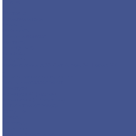
Отзывы
Цены
Доставка
Производители
Помощь
Реквизиты
Обмен и возврат
Контакты
zakaz@m-78.ru
WhatsApp
Telegram
Коломяжский, д. 33, Лит. А, пом. 34Н, офис 814
...
Каталог металлопродукции
Черный металлопрокат
Арматура
Арматура А1 (гладкая)
Арматура А3 (Рифленая)
Детали трубопровода
Заглушки
Отводы
Переходы
Тройники
Фланцы воротниковые