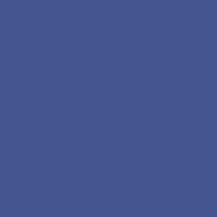
2С
дской области