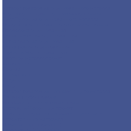
Каталог товаров из оцинкованного металла
Круг из оцинкованного металлопроката
Лист/Рулон из оцинкованного металла
Полоса из оцинкованного металлопроката
Проволока оцинкованная
Сетка плетеная оцинкованная
Сетка сварная оцинкованная
Сетка тканая оцинкованная
Трубы ЭСВ оцинкованные
Цветной металлопрокат
Алюминий
Бронза
Дюралюминий
Латунь
Медь
Каталог товаров из нержавеющего металла
Детали трубопровода
Нержавеющий листовой прокат
Сортовый/Фасонный прокат
Трубный прокат из нержавеющей стали
Строительные материалы
Профнастил (профлист)
Утеплитель ROCKWOOL