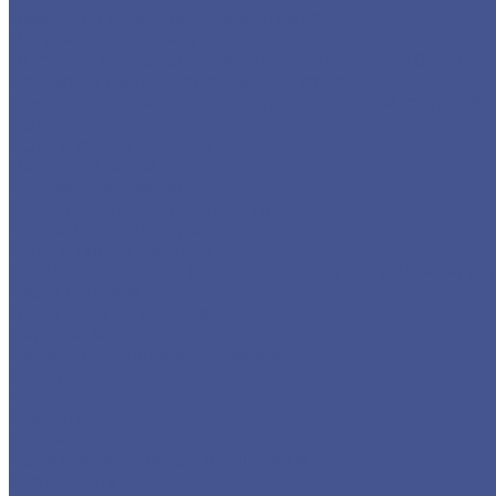
Товары из низколегированной стали 09Г2С
Детали трубопровода
Листы из низколегированной стали марки 09Г2С
Прокат из низколегированной стали 09Г2С
Фасонный прокат из низколегированной стали 09Г
Услуги
Услуги резки металла
Лазерная резка
Плазменная резка
Резка металла ленточной пилой
Гидроабразивная резка
Услуги гибки металла
Обечайки на заказ в Санкт-Петербурге и Ленингра
Гибка металла
Гибка труб из нержавейки
Окраска металла порошковой краской
Окраска порошковой краской
Акции
Компания
Новости
Статьи
Политика конфиденциальности
Карта сайта