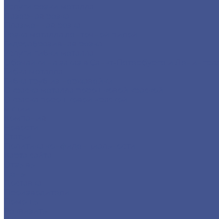
Услуги резки металла
Лазерная резка
Плазменная резка
Резка металла ленточной пилой
Гидроабразивная резка
Услуги гибки металла
Обечайки на заказ в Санкт-Петербурге и Ленингра
Гибка металла
Гибка труб из нержавейки
Окраска металла порошковой краской
Окраска порошковой краской
Акции
Компания
Новости
Статьи
Политика конфиденциальности
Карта сайта
Отзывы
Цены
Доставка
Производители
Помощь
Реквизиты