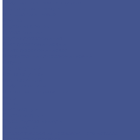
Трубы алюминиевые круглые
Уголок алюминиевый
Шина алюминиевая
Бронза
Пруток из бронзы
Дюралюминий
Круг из дюралюминия
Лист дюралюминиевый
Плита дюралюминиевая
Шестигранник дюралюминиевый
Латунь
Круг латунный
Лента латунная
Лист латунный
Трубы из латуни
Шестигранник латунный
Медь
Лента
Лист медный
Пруток медный
Труба круглая из меди
Шина медная
Каталог товаров из нержавеющего металла
Детали трубопровода