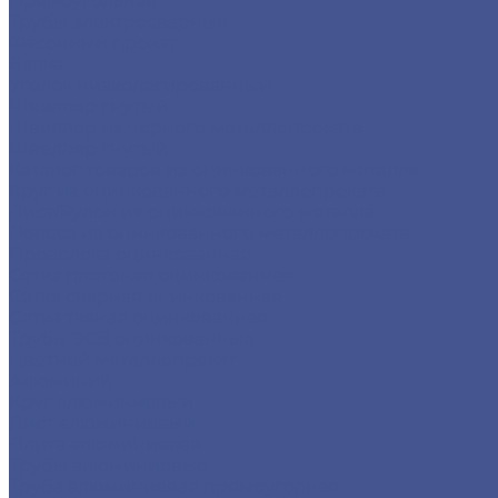
Прямоугольная
Трубы электросварные
Фасонный прокат
Балка
Уголок низколегированный
Швеллер гнутый
Швеллер из черного металлопроката
Швеллер гнутый
Каталог товаров из оцинкованного металла
Круг из оцинкованного металлопроката
Лист/Рулон из оцинкованного металла
Полоса из оцинкованного металлопроката
Проволока оцинкованная
Сетка плетеная оцинкованная
Сетка сварная оцинкованная
Сетка тканая оцинкованная
Трубы ЭСВ оцинкованные
Цветной металлопрокат
Алюминий
Круг алюминиевый
Лист алюминиевый
Плита алюминиевая
Трубы алюминиевые
Труба алюминиевая прямоуголная