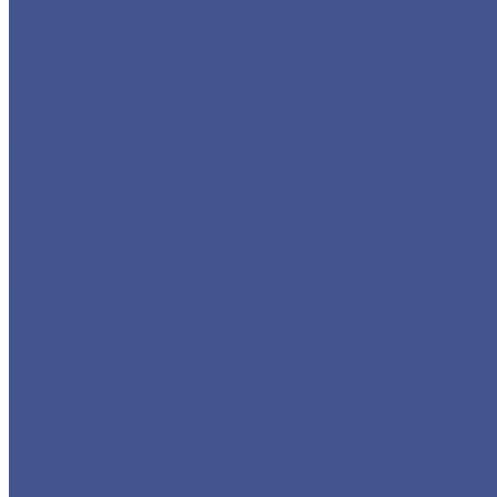
Трубы бесшовные из нержавеющей стали
Труба профильная (квадратная)
Трубы квадратные нержавеющие
Труба э/с нержавеющая
Строительные материалы
Профнастил (профлист)
Утеплитель ROCKWOOL
Товары из низколегированной стали 09Г2С
Детали трубопровода
Фланцы воротниковые
Фланцы плоские
Листы из низколегированной стали марки 09Г2С
Листы г/к низколегированные
Прокат из низколегированной стали 09Г2С
Труба круглая
Труба профильная нержавеющая
Труба из из низколегированной стали 09Г2С
Труба прямоугольная
Трубы квадратные из низколегированной стали ма
Фасонный прокат из низколегированной стали 09Г
Балка из низколегированной стали 09Г2С
Уголок из низколегированной стали 09Г2С
Швеллер из низколегированной стали 09Г2С
Услуги