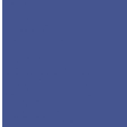
Тройники
Фланцы воротниковые
Фланцы плоские
Листовой прокат
Листы горячекатанные
Листы рифленые
Листы холоднокатанные
Просечно-вытяжные листы
Сетка
Сетка сварная
Сетка стальная плетеная
Сетка тканая
Стальной сортовый прокат
Квадрат из черного металлопроката
Круг из черного металлопроката
Полоса из черного металлопроката
Проволока
Шестигранник из сортового металла
Трубный прокат
Стальные бесшовные трубы
Труба водогазопроводная (ВГП)
Труба профильная
Квадратная профильная труба