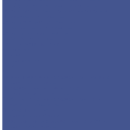
Лист/Рулон из оцинкованного металла
Полоса из оцинкованного металлопроката
Проволока оцинкованная
Сетка плетеная оцинкованная
Сетка сварная оцинкованная
Сетка тканая оцинкованная
Трубы ЭСВ оцинкованные
Цветной металлопрокат
Алюминий
Бронза
Дюралюминий
Латунь
Медь
Каталог товаров из нержавеющего металла
Детали трубопровода
Нержавеющий листовой прокат
Сортовый/Фасонный прокат
Трубный прокат из нержавеющей стали
Строительные материалы
Профнастил (профлист)
Утеплитель ROCKWOOL
Товары из низколегированной стали 09Г2С
Детали трубопровода