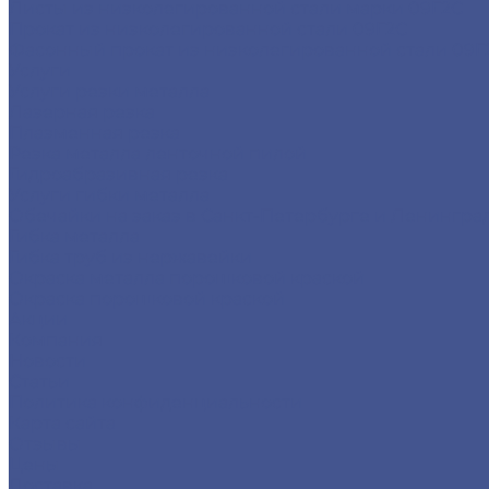
Листы из низколегированной стали марки 09Г2С
Прокат из низколегированной стали 09Г2С
Фасонный прокат из низколегированной стали 09Г
Услуги
Услуги резки металла
Лазерная резка
Плазменная резка
Резка металла ленточной пилой
Гидроабразивная резка
Услуги гибки металла
Обечайки на заказ в Санкт-Петербурге и Ленингра
Гибка металла
Гибка труб из нержавейки
Окраска металла порошковой краской
Окраска порошковой краской
Акции
Компания
Новости
Статьи
Политика конфиденциальности
Карта сайта
Отзывы
Цены
Доставка