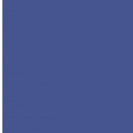
Производители
Помощь
Реквизиты
Обмен и возврат
Контакты
zakaz@m-78.ru
WhatsApp
Telegram
Коломяжский, д. 33, Лит. А, пом. 34Н, офис 814
...
Каталог металлопродукции
Черный металлопрокат
Арматура
Арматура А1 (гладкая)
Арматура А3 (Рифленая)
Детали трубопровода
Заглушки
Отводы
Переходы
Тройники
Фланцы воротниковые
Фланцы плоские
Листовой прокат