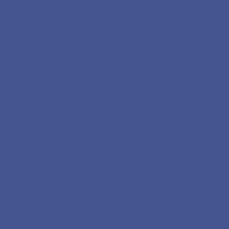
2С
дской области