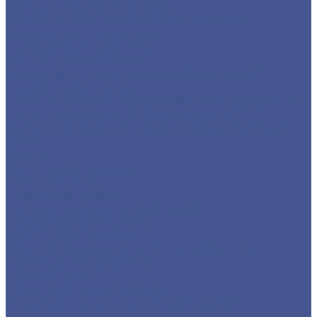
Сортовый/Фасонный прокат
Трубный прокат из нержавеющей стали
Строительные материалы
Профнастил (профлист)
Утеплитель ROCKWOOL
Товары из низколегированной стали 09Г2С
Детали трубопровода
Листы из низколегированной стали марки 09Г2С
Прокат из низколегированной стали 09Г2С
Фасонный прокат из низколегированной стали
09Г2С
Услуги
Услуги резки металла
Лазерная резка
Плазменная резка
Резка металла ленточной пилой
Гидроабразивная резка
Услуги гибки металла
Обечайки на заказ в Санкт-Петербурге и
Ленинградской области
Гибка металла
Гибка труб из нержавейки
Окраска металла порошковой краской
Окраска порошковой краской