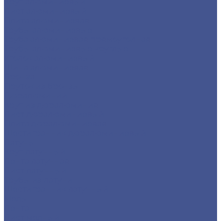
Круг алюминиевый
Лист алюминиевый
Плита алюминиевая
Трубы алюминиевые
Труба алюминиевая прямоуголная
Трубы алюминиевые круглые
Уголок алюминиевый
Шина алюминиевая
Бронза
Пруток из бронзы
Дюралюминий
Круг из дюралюминия
Лист дюралюминиевый
Плита дюралюминиевая
Шестигранник дюралюминиевый
Латунь
Круг латунный
Лента латунная
Лист латунный
Трубы из латуни
Шестигранник латунный
Медь
Лента
Лист медный