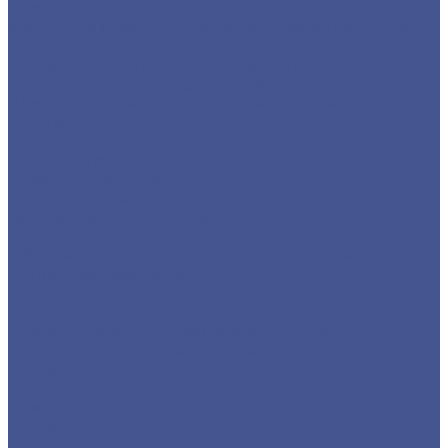
марки 09Г2С
Фасонный прокат из низколегированной стали
09Г2С
Балка из низколегированной стали 09Г2С
Уголок из низколегированной стали 09Г2С
Швеллер из низколегированной стали 09Г2С
Услуги
Услуги резки металла
Лазерная резка
Плазменная резка
Резка металла ленточной пилой
Гидроабразивная резка
Услуги гибки металла
Обечайки на заказ в Санкт-Петербурге и
Ленинградской области
Гибка металла
Гибка труб из нержавейки
Окраска металла порошковой краской
Окраска порошковой краской
Акции
Компания
Новости
Статьи
Политика конфиденциальности