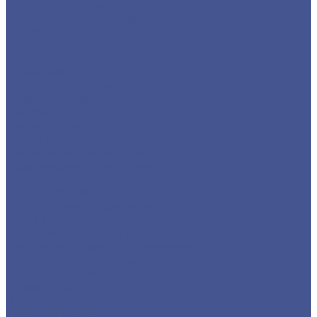
Арматура А3 (Рифленая)
Детали трубопровода
Заглушки
Отводы
Переходы
Тройники
Фланцы воротниковые
Фланцы плоские
Листовой прокат
Листы горячекатанные
Листы рифленые
Листы холоднокатанные
Просечно-вытяжные листы
Сетка
Сетка сварная
Сетка стальная плетеная
Сетка тканая
Стальной сортовый прокат
Квадрат из черного металлопроката
Круг из черного металлопроката
Полоса из черного металлопроката
Проволока
Шестигранник из сортового металла
Трубный прокат