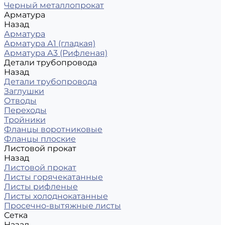
Черный металлопрокат
Арматура
Назад
Арматура
Арматура А1 (гладкая)
Арматура А3 (Рифленая)
Детали трубопровода
Назад
Детали трубопровода
Заглушки
Отводы
Переходы
Тройники
Фланцы воротниковые
Фланцы плоские
Листовой прокат
Назад
Листовой прокат
Листы горячекатанные
Листы рифленые
Листы холоднокатанные
Просечно-вытяжные листы
Сетка
Назад