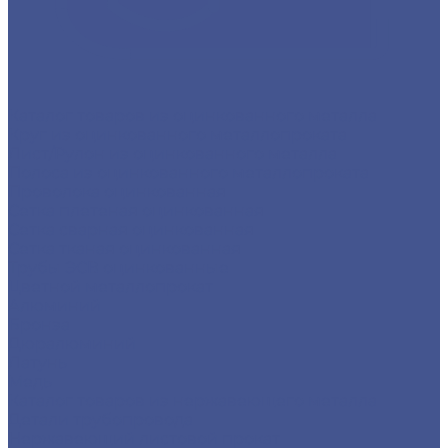
Каталог товаров из оцинкованного металла
Круг из оцинкованного металлопроката
Лист/Рулон из оцинкованного металла
Полоса из оцинкованного металлопроката
Проволока оцинкованная
Сетка плетеная оцинкованная
Сетка сварная оцинкованная
Сетка тканая оцинкованная
Трубы ЭСВ оцинкованные
Цветной металлопрокат
Алюминий
Бронза
Дюралюминий
Латунь
Медь
Каталог товаров из нержавеющего металла
Детали трубопровода
Нержавеющий листовой прокат