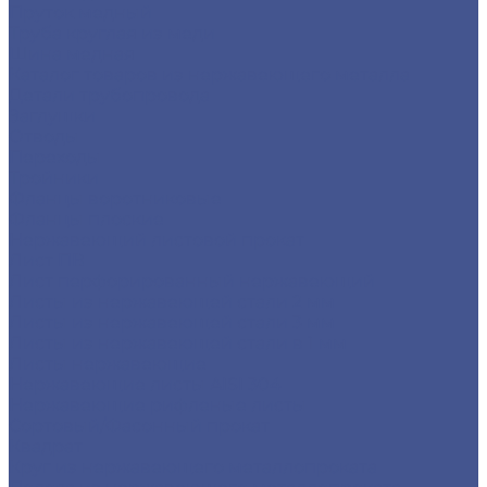
Пруток медный
Труба круглая из меди
Шина медная
Каталог товаров из нержавеющего металла
Детали трубопровода
Заглушки
Отводы
Переходы
Тройники
Фланцы воротниковые
Фланцы плоские
Нержавеющий листовой прокат
Лист ПВ
Лист перфорированный нержавеющий
Листы из нержавеющей стали 2 мм
Листы из нержавеющей стали 3 мм
Листы из нержавеющей стали в 1 мм
Листы нержавеющие
Нержавеющие листы AISI 304
Нержавеющие рифленые листы
Сортовый/Фасонный прокат
Квадрат
Круг из нержавеющего металлопроката