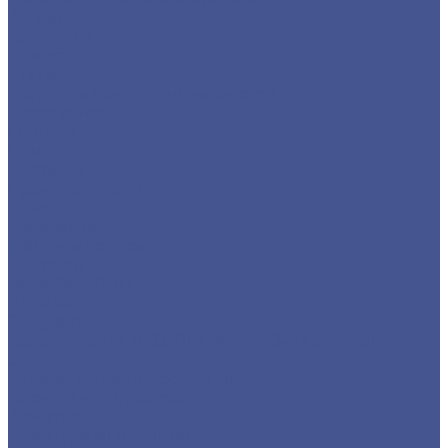
Акции
Компания
Новости
Статьи
Политика конфиденциальности
Карта сайта
Отзывы
Цены
Доставка
Производители
Помощь
Реквизиты
Обмен и возврат
Контакты
zakaz@m-78.ru
WhatsApp
Telegram
Коломяжский, д. 33, Лит. А, пом. 34Н, офис 814
...
Каталог металлопродукции
Черный металлопрокат
Арматура
Арматура А1 (гладкая)