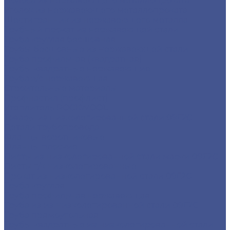
Полоса из нержавеющего металлопроката
Уголок из нержавеющего металлопроката
Шестигранник из нержавеющего металла
Трубный прокат из нержавеющей стали
Труба круглая бесшовная
Трубы бесшовные из нержавеющей стали
Труба профильная (квадратная)
Трубы квадратные нержавеющие
Труба э/с нержавеющая
Строительные материалы
Профнастил (профлист)
Утеплитель ROCKWOOL
Товары из низколегированной стали 09Г2С
Детали трубопровода
Фланцы воротниковые
Фланцы плоские
Листы из низколегированной стали марки 09Г2С
Листы г/к низколегированные
Прокат из низколегированной стали 09Г2С
Труба круглая
Труба профильная нержавеющая
Труба из из низколегированной стали 09Г2С
Труба прямоугольная
Трубы квадратные из низколегированной стали