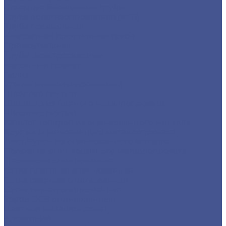
Стальные бесшовные трубы
Труба водогазопроводная (ВГП)
Труба профильная
Квадратная профильная труба
Прямоугольная
Трубы электросварные
Фасонный прокат
Балка
Уголок низколегированный
Швеллер гнутый
Швеллер из черного металлопроката
Швеллер гнутый
Каталог товаров из оцинкованного металла
Круг из оцинкованного металлопроката
Лист/Рулон из оцинкованного металла
Полоса из оцинкованного металлопроката
Проволока оцинкованная
Сетка плетеная оцинкованная
Сетка сварная оцинкованная
Сетка тканая оцинкованная
Трубы ЭСВ оцинкованные
Цветной металлопрокат
Алюминий