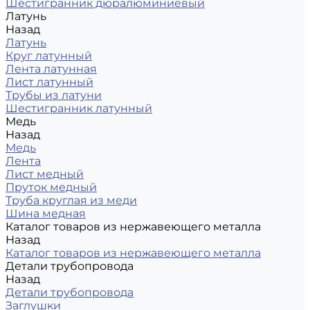
Шестигранник дюралюминиевый
Латунь
Назад
Латунь
Круг латунный
Лента латунная
Лист латунный
Трубы из латуни
Шестигранник латунный
Медь
Назад
Медь
Лента
Лист медный
Пруток медный
Труба круглая из меди
Шина медная
Каталог товаров из нержавеющего металла
Назад
Каталог товаров из нержавеющего металла
Детали трубопровода
Назад
Детали трубопровода
Заглушки