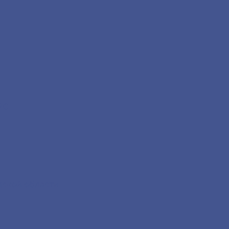
2С
дской области