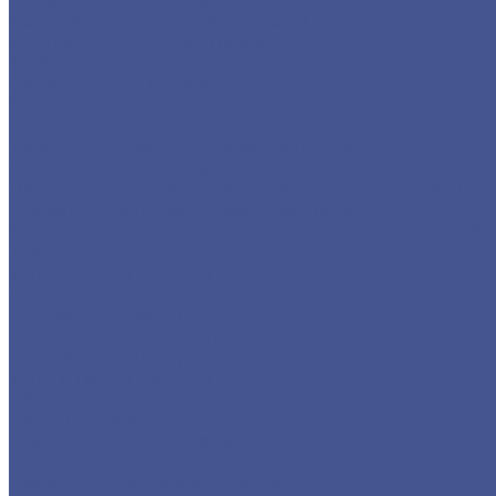
Нержавеющий листовой прокат
Сортовый/Фасонный прокат
Трубный прокат из нержавеющей стали
Строительные материалы
Профнастил (профлист)
Утеплитель ROCKWOOL
Товары из низколегированной стали 09Г2С
Детали трубопровода
Листы из низколегированной стали марки 09Г2С
Прокат из низколегированной стали 09Г2С
Фасонный прокат из низколегированной стали 09Г
Услуги
Услуги резки металла
Лазерная резка
Плазменная резка
Резка металла ленточной пилой
Гидроабразивная резка
Услуги гибки металла
Обечайки на заказ в Санкт-Петербурге и Ленингра
Гибка металла
Гибка труб из нержавейки
Окраска металла порошковой краской
Окраска порошковой краской