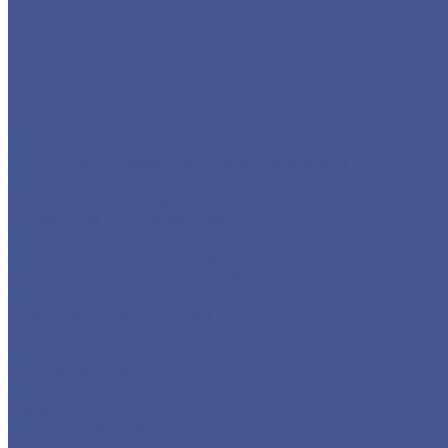
Каталог товаров из оцинкованного металла
Круг из оцинкованного металлопроката
Лист/Рулон из оцинкованного металла
Полоса из оцинкованного металлопроката
Проволока оцинкованная
Сетка плетеная оцинкованная
Сетка сварная оцинкованная
Сетка тканая оцинкованная
Трубы ЭСВ оцинкованные
Цветной металлопрокат
Алюминий
Бронза
Дюралюминий
Латунь
Медь
Каталог товаров из нержавеющего металла
Детали трубопровода