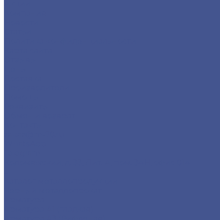
Акции
Компания
Новости
Статьи
Политика конфиденциальности
Карта сайта
Отзывы
Цены
Доставка
Производители
Помощь
Реквизиты
Обмен и возврат
Контакты
zakaz@m-78.ru
WhatsApp
Telegram
Коломяжский, д. 33, Лит. А, пом. 34Н, офис 814
...
Каталог металлопродукции
Черный металлопрокат
Арматура
Арматура А1 (гладкая)
Арматура А3 (Рифленая)