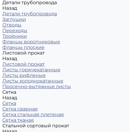
Детали трубопровода
Назад
Детали трубопровода
Заглушки
Отводы
Переходы
Тройники
Фланцы воротниковые
Фланцы плоские
Листовой прокат
Назад
Листовой прокат
Листы горячекатанные
Листы рифленые
Листы холоднокатанные
Просечно-вытяжные листы
Сетка
Назад
Сетка
Сетка сварная
Сетка стальная плетеная
Сетка тканая
Стальной сортовый прокат
Назад