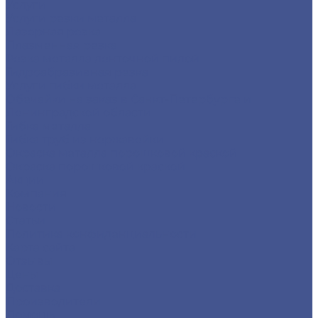
Услуги
Услуги резки металла
Лазерная резка
Плазменная резка
Резка металла ленточной пилой
Гидроабразивная резка
Услуги гибки металла
Обечайки на заказ в Санкт-Петербурге и
Ленинградской области
Гибка металла
Гибка труб из нержавейки
Окраска металла порошковой краской
Окраска порошковой краской
Акции
Компания
Новости
Статьи
Политика конфиденциальности
Карта сайта
Отзывы
Цены
Доставка
Производители
Помощь