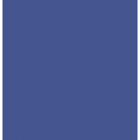
Детали трубопровода
Листы из низколегированной стали марки 09Г2С
Прокат из низколегированной стали 09Г2С
Фасонный прокат из низколегированной стали
09Г2С
Услуги
Услуги резки металла
Лазерная резка
Плазменная резка
Резка металла ленточной пилой
Гидроабразивная резка
Услуги гибки металла
Обечайки на заказ в Санкт-Петербурге и
Ленинградской области
Гибка металла
Гибка труб из нержавейки
Окраска металла порошковой краской
Окраска порошковой краской
Акции
Компания
Новости
Статьи
Политика конфиденциальности
Карта сайта