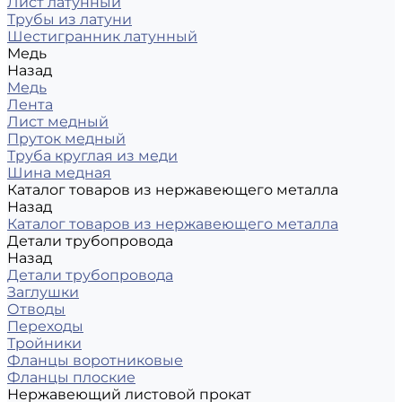
Лист латунный
Трубы из латуни
Шестигранник латунный
Медь
Назад
Медь
Лента
Лист медный
Пруток медный
Труба круглая из меди
Шина медная
Каталог товаров из нержавеющего металла
Назад
Каталог товаров из нержавеющего металла
Детали трубопровода
Назад
Детали трубопровода
Заглушки
Отводы
Переходы
Тройники
Фланцы воротниковые
Фланцы плоские
Нержавеющий листовой прокат