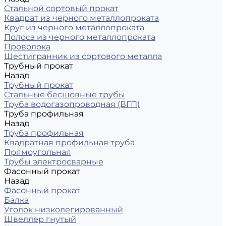
Стальной сортовый прокат
Квадрат из черного металлопроката
Круг из черного металлопроката
Полоса из черного металлопроката
Проволока
Шестигранник из сортового металла
Трубный прокат
Назад
Трубный прокат
Стальные бесшовные трубы
Труба водогазопроводная (ВГП)
Труба профильная
Назад
Труба профильная
Квадратная профильная труба
Прямоугольная
Трубы электросварные
Фасонный прокат
Назад
Фасонный прокат
Балка
Уголок низколегированный
Швеллер гнутый