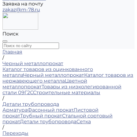
Заявка на почту
zakaz@m-78.ru
Поиск
Главная
/
Черный металлопрокат
Каталог товаров из оцинкованного
металла
Черный металлопрокат
Каталог товаров из
нержавеющего металла
Цветной
металлопрокат
Товары из низколегированной
стали 09Г2С
Строительные материалы
/
Детали трубопровода
Арматура
Фасонный прокат
Листовой
прокат
Трубный прокат
Стальной сортовый
прокат
Детали трубопровода
Сетка
/
Переходы