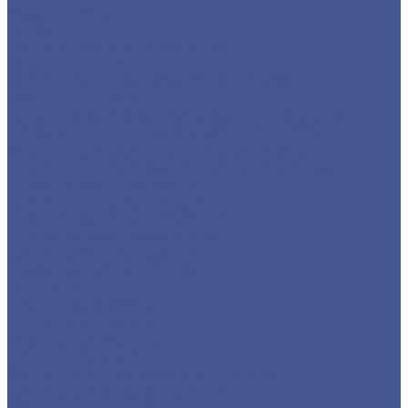
Фасонный прокат
Балка
Уголок низколегированный
Швеллер гнутый
Швеллер из черного металлопроката
Швеллер гнутый
Каталог товаров из оцинкованного металла
Круг из оцинкованного металлопроката
Лист/Рулон из оцинкованного металла
Полоса из оцинкованного металлопроката
Проволока оцинкованная
Сетка плетеная оцинкованная
Сетка сварная оцинкованная
Сетка тканая оцинкованная
Трубы ЭСВ оцинкованные
Цветной металлопрокат
Алюминий
Круг алюминиевый
Лист алюминиевый
Плита алюминиевая
Трубы алюминиевые
Труба алюминиевая прямоуголная
Трубы алюминиевые круглые