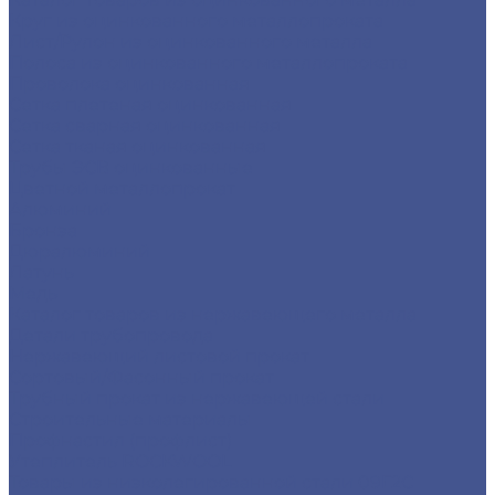
Круг из оцинкованного металлопроката
Лист/Рулон из оцинкованного металла
Полоса из оцинкованного металлопроката
Проволока оцинкованная
Сетка плетеная оцинкованная
Сетка сварная оцинкованная
Сетка тканая оцинкованная
Трубы ЭСВ оцинкованные
Цветной металлопрокат
Алюминий
Бронза
Дюралюминий
Латунь
Медь
Каталог товаров из нержавеющего металла
Детали трубопровода
Нержавеющий листовой прокат
Сортовый/Фасонный прокат
Трубный прокат из нержавеющей стали
Строительные материалы
Профнастил (профлист)
Утеплитель ROCKWOOL
Товары из низколегированной стали 09Г2С