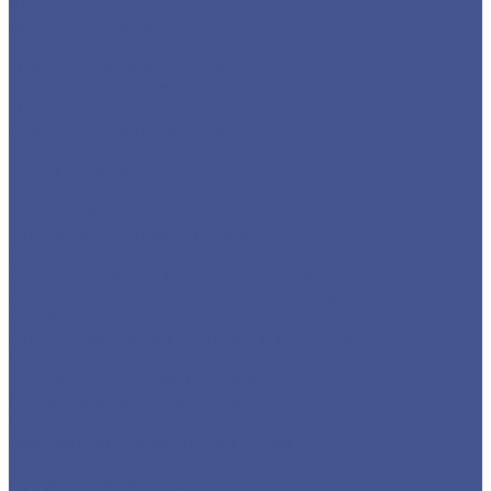
Фланцы воротниковые
Фланцы плоские
Листовой прокат
Листы горячекатанные
Листы рифленые
Листы холоднокатанные
Просечно-вытяжные листы
Сетка
Сетка сварная
Сетка стальная плетеная
Сетка тканая
Стальной сортовый прокат
Квадрат из черного металлопроката
Круг из черного металлопроката
Полоса из черного металлопроката
Проволока
Шестигранник из сортового металла
Трубный прокат
Стальные бесшовные трубы
Труба водогазопроводная (ВГП)
Труба профильная
Квадратная профильная труба
Прямоугольная
Трубы электросварные