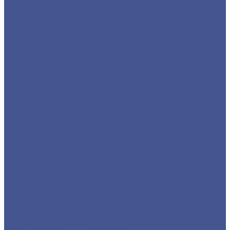
Отводы
Переходы
Тройники
Фланцы воротниковые
Фланцы плоские
Нержавеющий листовой прокат
Лист ПВ
Лист перфорированный нержавеющий
Листы из нержавеющей стали 2 мм
Листы из нержавеющей стали 3 мм
Листы из нержавеющей стали в 1 мм
Листы нержавеющие
Нержавеющие листы AISI 304
Нержавеющие рифленые листы
Сортовый/Фасонный прокат
Квадрат
Круг из нержавеющего металлопроката
Полоса из нержавеющего металлопроката
Уголок из нержавеющего металлопроката
Шестигранник из нержавеющего металла
Трубный прокат из нержавеющей стали
Труба круглая бесшовная
Трубы бесшовные из нержавеющей стали
Труба профильная (квадратная)