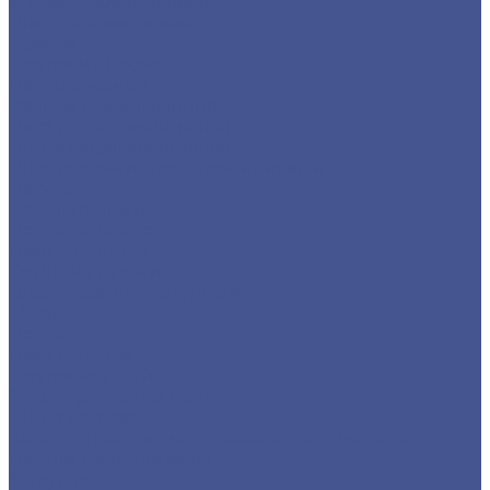
Уголок алюминиевый
Шина алюминиевая
Бронза
Пруток из бронзы
Дюралюминий
Круг из дюралюминия
Лист дюралюминиевый
Плита дюралюминиевая
Шестигранник дюралюминиевый
Латунь
Круг латунный
Лента латунная
Лист латунный
Трубы из латуни
Шестигранник латунный
Медь
Лента
Лист медный
Пруток медный
Труба круглая из меди
Шина медная
Каталог товаров из нержавеющего металла
Детали трубопровода
Заглушки