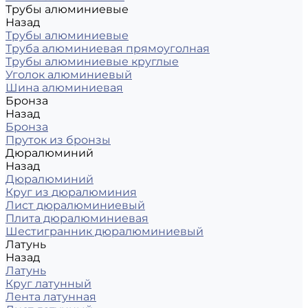
Трубы алюминиевые
Назад
Трубы алюминиевые
Труба алюминиевая прямоуголная
Трубы алюминиевые круглые
Уголок алюминиевый
Шина алюминиевая
Бронза
Назад
Бронза
Пруток из бронзы
Дюралюминий
Назад
Дюралюминий
Круг из дюралюминия
Лист дюралюминиевый
Плита дюралюминиевая
Шестигранник дюралюминиевый
Латунь
Назад
Латунь
Круг латунный
Лента латунная