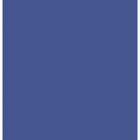
Отзывы
Цены
Доставка
Производители
Помощь
Реквизиты
Обмен и возврат
Контакты
zakaz@m-78.ru
WhatsApp
Telegram
Коломяжский, д. 33, Лит. А, пом. 34Н, офис 814
...
Каталог металлопродукции
Черный металлопрокат
Арматура
Арматура А1 (гладкая)
Арматура А3 (Рифленая)
Детали трубопровода
Заглушки
Отводы
Переходы
Тройники