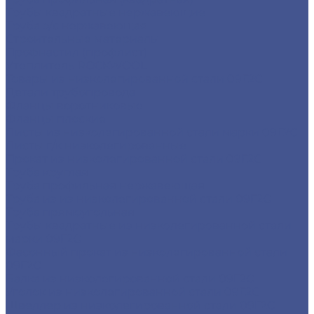
Трубы квадратные нержавеющие
Труба э/с нержавеющая
Строительные материалы
Профнастил (профлист)
Утеплитель ROCKWOOL
Товары из низколегированной стали 09Г2С
Детали трубопровода
Фланцы воротниковые
Фланцы плоские
Листы из низколегированной стали марки 09Г2С
Листы г/к низколегированные
Прокат из низколегированной стали 09Г2С
Труба круглая
Труба профильная нержавеющая
Труба из из низколегированной стали 09Г2С
Труба прямоугольная
Трубы квадратные из низколегированной стали
марки 09Г2С
Фасонный прокат из низколегированной стали
09Г2С
Балка из низколегированной стали 09Г2С
Уголок из низколегированной стали 09Г2С
Швеллер из низколегированной стали 09Г2С