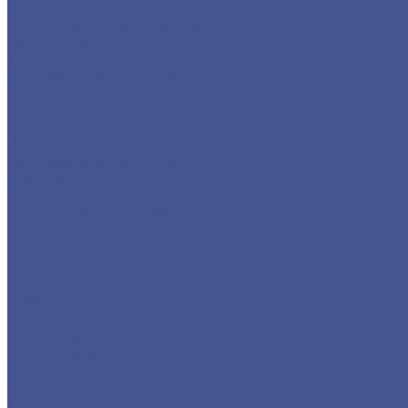
Листы из низколегированной стали марки 09Г2С
Прокат из низколегированной стали 09Г2С
Фасонный прокат из низколегированной стали 09Г
Услуги
Услуги резки металла
Лазерная резка
Плазменная резка
Резка металла ленточной пилой
Гидроабразивная резка
Услуги гибки металла
Обечайки на заказ в Санкт-Петербурге и Ленингра
Гибка металла
Гибка труб из нержавейки
Окраска металла порошковой краской
Окраска порошковой краской
Акции
Компания
Новости
Статьи
Политика конфиденциальности
Карта сайта
Отзывы
Цены
Доставка