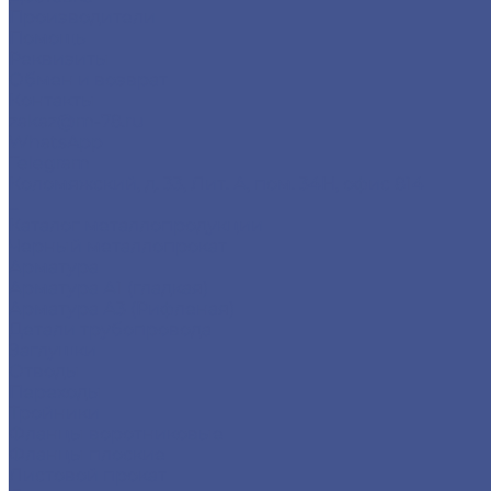
Производители
Помощь
Реквизиты
Обмен и возврат
Контакты
zakaz@m-78.ru
WhatsApp
Telegram
Коломяжский, д. 33, Лит. А, пом. 34Н, офис 814
...
Каталог металлопродукции
Черный металлопрокат
Арматура
Арматура А1 (гладкая)
Арматура А3 (Рифленая)
Детали трубопровода
Заглушки
Отводы
Переходы
Тройники
Фланцы воротниковые
Фланцы плоские
Листовой прокат