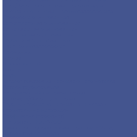
Лист/Рулон из оцинкованного металла
Полоса из оцинкованного металлопроката
Проволока оцинкованная
Сетка плетеная оцинкованная
Сетка сварная оцинкованная
Сетка тканая оцинкованная
Трубы ЭСВ оцинкованные
Цветной металлопрокат
Алюминий
Бронза
Дюралюминий
Латунь
Медь
Каталог товаров из нержавеющего металла
Детали трубопровода
Нержавеющий листовой прокат
Сортовый/Фасонный прокат
Трубный прокат из нержавеющей стали
Строительные материалы
Профнастил (профлист)
Утеплитель ROCKWOOL
Товары из низколегированной стали 09Г2С
Детали трубопровода