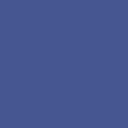
2С
дской области