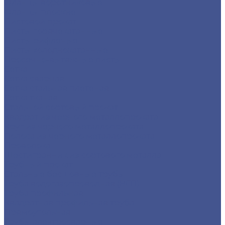
Фланцы воротниковые
Фланцы плоские
Листовой прокат
Листы горячекатанные
Листы рифленые
Листы холоднокатанные
Просечно-вытяжные листы
Сетка
Сетка сварная
Сетка стальная плетеная
Сетка тканая
Стальной сортовый прокат
Квадрат из черного металлопроката
Круг из черного металлопроката
Полоса из черного металлопроката
Проволока
Шестигранник из сортового металла
Трубный прокат
Стальные бесшовные трубы
Труба водогазопроводная (ВГП)
Труба профильная
Квадратная профильная труба
Прямоугольная
Трубы электросварные