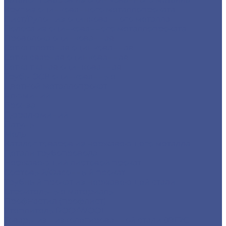
Круг из оцинкованного металлопроката
Лист/Рулон из оцинкованного металла
Полоса из оцинкованного металлопроката
Проволока оцинкованная
Сетка плетеная оцинкованная
Сетка сварная оцинкованная
Сетка тканая оцинкованная
Трубы ЭСВ оцинкованные
Цветной металлопрокат
Алюминий
Бронза
Дюралюминий
Латунь
Медь
Каталог товаров из нержавеющего металла
Детали трубопровода
Нержавеющий листовой прокат
Сортовый/Фасонный прокат
Трубный прокат из нержавеющей стали
Строительные материалы
Профнастил (профлист)
Утеплитель ROCKWOOL
Товары из низколегированной стали 09Г2С