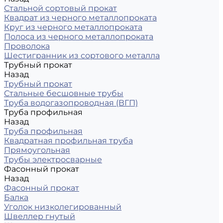
Стальной сортовый прокат
Квадрат из черного металлопроката
Круг из черного металлопроката
Полоса из черного металлопроката
Проволока
Шестигранник из сортового металла
Трубный прокат
Назад
Трубный прокат
Стальные бесшовные трубы
Труба водогазопроводная (ВГП)
Труба профильная
Назад
Труба профильная
Квадратная профильная труба
Прямоугольная
Трубы электросварные
Фасонный прокат
Назад
Фасонный прокат
Балка
Уголок низколегированный
Швеллер гнутый