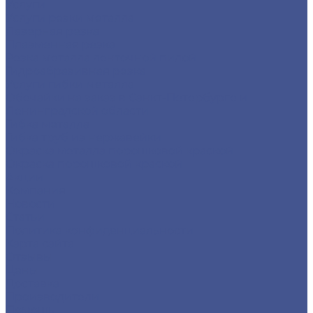
Услуги
Услуги резки металла
Лазерная резка
Плазменная резка
Резка металла ленточной пилой
Гидроабразивная резка
Услуги гибки металла
Обечайки на заказ в Санкт-Петербурге и
Ленинградской области
Гибка металла
Гибка труб из нержавейки
Окраска металла порошковой краской
Окраска порошковой краской
Акции
Компания
Новости
Статьи
Политика конфиденциальности
Карта сайта
Отзывы
Цены
Доставка
Производители
Помощь