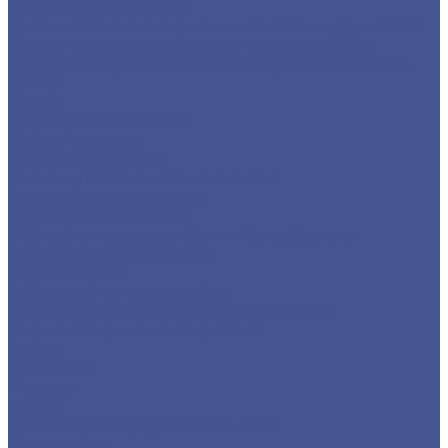
Детали трубопровода
Листы из низколегированной стали марки 09Г2С
Прокат из низколегированной стали 09Г2С
Фасонный прокат из низколегированной стали
09Г2С
Услуги
Услуги резки металла
Лазерная резка
Плазменная резка
Резка металла ленточной пилой
Гидроабразивная резка
Услуги гибки металла
Обечайки на заказ в Санкт-Петербурге и
Ленинградской области
Гибка металла
Гибка труб из нержавейки
Окраска металла порошковой краской
Окраска порошковой краской
Акции
Компания
Новости
Статьи
Политика конфиденциальности
Карта сайта