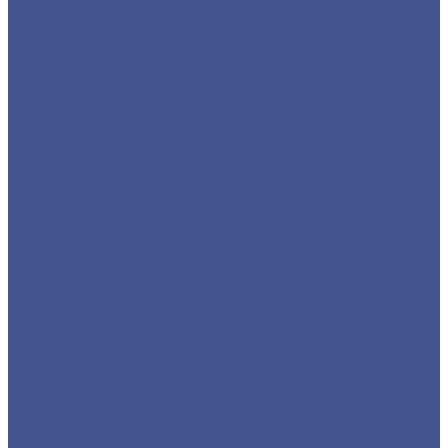
Фасонный прокат
Балка
Уголок низколегированный
Швеллер гнутый
Швеллер из черного металлопроката
Швеллер гнутый
Каталог товаров из оцинкованного металла
Круг из оцинкованного металлопроката
Лист/Рулон из оцинкованного металла
Полоса из оцинкованного металлопроката
Проволока оцинкованная
Сетка плетеная оцинкованная
Сетка сварная оцинкованная
Сетка тканая оцинкованная
Трубы ЭСВ оцинкованные
Цветной металлопрокат
Алюминий
Круг алюминиевый
Лист алюминиевый
Плита алюминиевая
Трубы алюминиевые
Труба алюминиевая прямоуголная
Трубы алюминиевые круглые