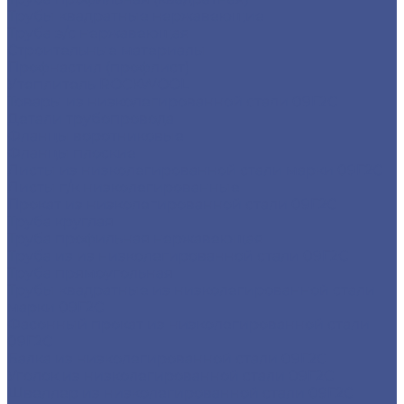
Трубы квадратные нержавеющие
Труба э/с нержавеющая
Строительные материалы
Профнастил (профлист)
Утеплитель ROCKWOOL
Товары из низколегированной стали 09Г2С
Детали трубопровода
Фланцы воротниковые
Фланцы плоские
Листы из низколегированной стали марки 09Г2С
Листы г/к низколегированные
Прокат из низколегированной стали 09Г2С
Труба круглая
Труба профильная нержавеющая
Труба из из низколегированной стали 09Г2С
Труба прямоугольная
Трубы квадратные из низколегированной стали
марки 09Г2С
Фасонный прокат из низколегированной стали
09Г2С
Балка из низколегированной стали 09Г2С
Уголок из низколегированной стали 09Г2С
Швеллер из низколегированной стали 09Г2С