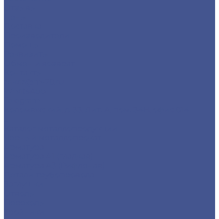
Отзывы
Цены
Доставка
Производители
Помощь
Реквизиты
Обмен и возврат
Контакты
zakaz@m-78.ru
WhatsApp
Telegram
Коломяжский, д. 33, Лит. А, пом. 34Н, офис 814
...
Каталог металлопродукции
Черный металлопрокат
Арматура
Арматура А1 (гладкая)
Арматура А3 (Рифленая)
Детали трубопровода
Заглушки
Отводы
Переходы
Тройники