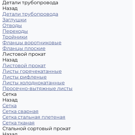
Детали трубопровода
Назад
Детали трубопровода
Заглушки
Отводы
Переходы
Тройники
Фланцы воротниковые
Фланцы плоские
Листовой прокат
Назад
Листовой прокат
Листы горячекатанные
Листы рифленые
Листы холоднокатанные
Просечно-вытяжные листы
Сетка
Назад
Сетка
Сетка сварная
Сетка стальная плетеная
Сетка тканая
Стальной сортовый прокат
Назад