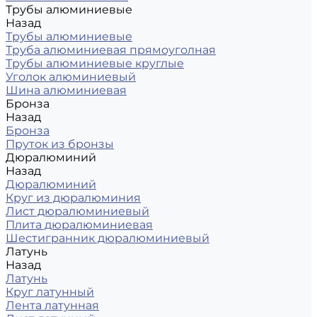
Трубы алюминиевые
Назад
Трубы алюминиевые
Труба алюминиевая прямоуголная
Трубы алюминиевые круглые
Уголок алюминиевый
Шина алюминиевая
Бронза
Назад
Бронза
Пруток из бронзы
Дюралюминий
Назад
Дюралюминий
Круг из дюралюминия
Лист дюралюминиевый
Плита дюралюминиевая
Шестигранник дюралюминиевый
Латунь
Назад
Латунь
Круг латунный
Лента латунная