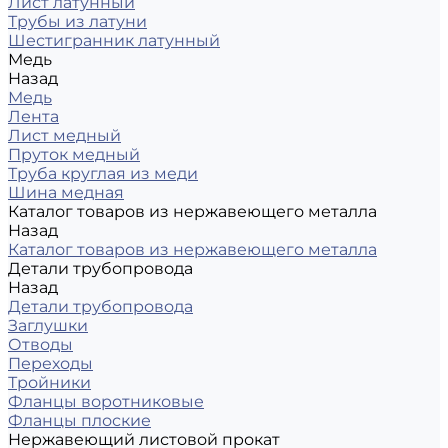
Лист латунный
Трубы из латуни
Шестигранник латунный
Медь
Назад
Медь
Лента
Лист медный
Пруток медный
Труба круглая из меди
Шина медная
Каталог товаров из нержавеющего металла
Назад
Каталог товаров из нержавеющего металла
Детали трубопровода
Назад
Детали трубопровода
Заглушки
Отводы
Переходы
Тройники
Фланцы воротниковые
Фланцы плоские
Нержавеющий листовой прокат