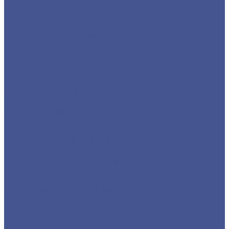
Отводы
Переходы
Тройники
Фланцы воротниковые
Фланцы плоские
Нержавеющий листовой прокат
Лист ПВ
Лист перфорированный нержавеющий
Листы из нержавеющей стали 2 мм
Листы из нержавеющей стали 3 мм
Листы из нержавеющей стали в 1 мм
Листы нержавеющие
Нержавеющие листы AISI 304
Нержавеющие рифленые листы
Сортовый/Фасонный прокат
Квадрат
Круг из нержавеющего металлопроката
Полоса из нержавеющего металлопроката
Уголок из нержавеющего металлопроката
Шестигранник из нержавеющего металла
Трубный прокат из нержавеющей стали
Труба круглая бесшовная
Трубы бесшовные из нержавеющей стали
Труба профильная (квадратная)