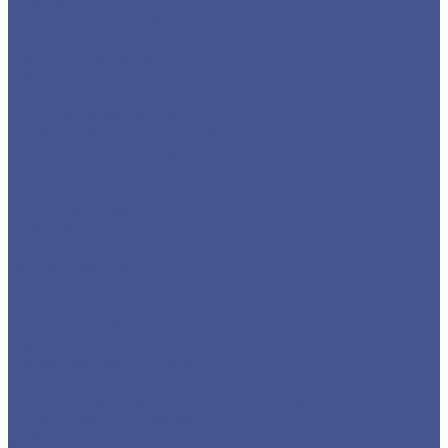
Уголок алюминиевый
Шина алюминиевая
Бронза
Пруток из бронзы
Дюралюминий
Круг из дюралюминия
Лист дюралюминиевый
Плита дюралюминиевая
Шестигранник дюралюминиевый
Латунь
Круг латунный
Лента латунная
Лист латунный
Трубы из латуни
Шестигранник латунный
Медь
Лента
Лист медный
Пруток медный
Труба круглая из меди
Шина медная
Каталог товаров из нержавеющего металла
Детали трубопровода
Заглушки