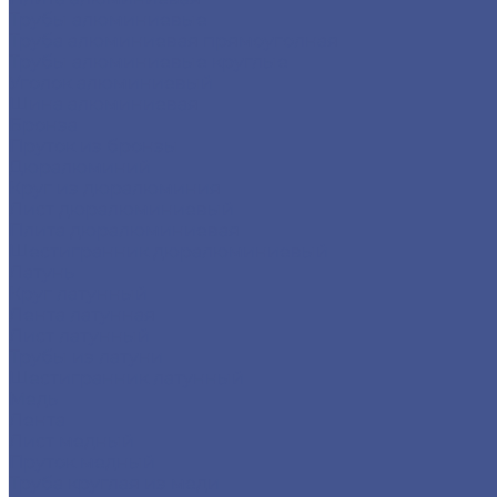
Трубы алюминиевые
Труба алюминиевая прямоуголная
Трубы алюминиевые круглые
Уголок алюминиевый
Шина алюминиевая
Бронза
Пруток из бронзы
Дюралюминий
Круг из дюралюминия
Лист дюралюминиевый
Плита дюралюминиевая
Шестигранник дюралюминиевый
Латунь
Круг латунный
Лента латунная
Лист латунный
Трубы из латуни
Шестигранник латунный
Медь
Лента
Лист медный
Пруток медный
Труба круглая из меди