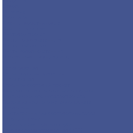
Заглушки
Отводы
Переходы
Тройники
Фланцы воротниковые
Фланцы плоские
Листовой прокат
Листы горячекатанные
Листы рифленые
Листы холоднокатанные
Просечно-вытяжные листы
Сетка
Сетка сварная
Сетка стальная плетеная
Сетка тканая
Стальной сортовый прокат
Квадрат из черного металлопроката
Круг из черного металлопроката
Полоса из черного металлопроката
Проволока
Шестигранник из сортового металла
Трубный прокат
Стальные бесшовные трубы
Труба водогазопроводная (ВГП)