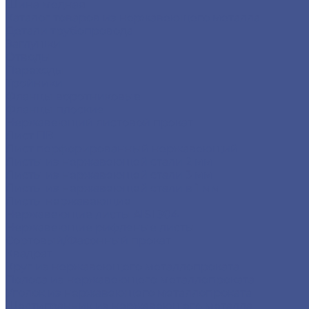
Шина медная
Каталог товаров из нержавеющего металла
Детали трубопровода
Заглушки
Отводы
Переходы
Тройники
Фланцы воротниковые
Фланцы плоские
Нержавеющий листовой прокат
Лист ПВ
Лист перфорированный нержавеющий
Листы из нержавеющей стали 2 мм
Листы из нержавеющей стали 3 мм
Листы из нержавеющей стали в 1 мм
Листы нержавеющие
Нержавеющие листы AISI 304
Нержавеющие рифленые листы
Сортовый/Фасонный прокат
Квадрат
Круг из нержавеющего металлопроката
Полоса из нержавеющего металлопроката
Уголок из нержавеющего металлопроката
Шестигранник из нержавеющего металла