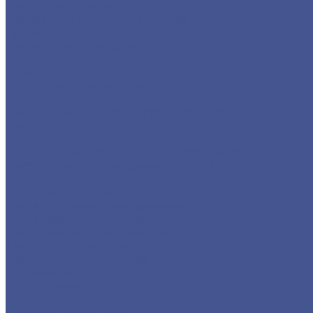
Труба профильная
Квадратная профильная труба
Прямоугольная
Трубы электросварные
Фасонный прокат
Балка
Уголок низколегированный
Швеллер гнутый
Швеллер из черного металлопроката
Швеллер гнутый
Каталог товаров из оцинкованного металла
Круг из оцинкованного металлопроката
Лист/Рулон из оцинкованного металла
Полоса из оцинкованного металлопроката
Проволока оцинкованная
Сетка плетеная оцинкованная
Сетка сварная оцинкованная
Сетка тканая оцинкованная
Трубы ЭСВ оцинкованные
Цветной металлопрокат
Алюминий
Круг алюминиевый
Лист алюминиевый
Плита алюминиевая