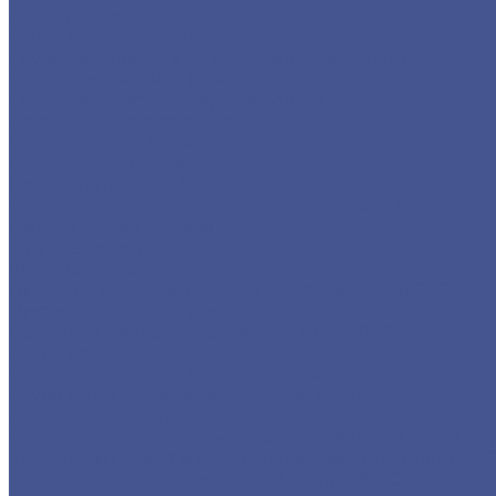
Трубный прокат из нержавеющей стали
Труба круглая бесшовная
Трубы бесшовные из нержавеющей стали
Труба профильная (квадратная)
Трубы квадратные нержавеющие
Труба э/с нержавеющая
Строительные материалы
Профнастил (профлист)
Утеплитель ROCKWOOL
Товары из низколегированной стали 09Г2С
Детали трубопровода
Фланцы воротниковые
Фланцы плоские
Листы из низколегированной стали марки 09Г2С
Листы г/к низколегированные
Прокат из низколегированной стали 09Г2С
Труба круглая
Труба профильная нержавеющая
Труба из из низколегированной стали 09Г2С
Труба прямоугольная
Трубы квадратные из низколегированной стали ма
Фасонный прокат из низколегированной стали 09Г
Балка из низколегированной стали 09Г2С