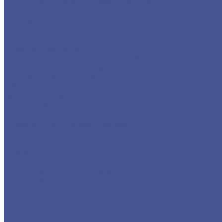
Уголок из низколегированной стали 09Г2С
Швеллер из низколегированной стали 09Г2С
Услуги
Услуги резки металла
Лазерная резка
Плазменная резка
Резка металла ленточной пилой
Гидроабразивная резка
Услуги гибки металла
Обечайки на заказ в Санкт-Петербурге и Ленингра
Гибка металла
Гибка труб из нержавейки
Окраска металла порошковой краской
Окраска порошковой краской
Акции
Компания
Новости
Статьи
Политика конфиденциальности
Карта сайта
Отзывы
Цены
Доставка
Производители