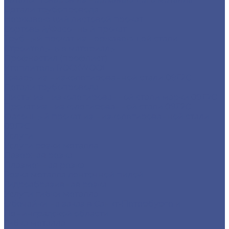
Детали трубопровода
Нержавеющий листовой прокат
Сортовый/Фасонный прокат
Трубный прокат из нержавеющей стали
Строительные материалы
Профнастил (профлист)
Утеплитель ROCKWOOL
Товары из низколегированной стали 09Г2С
Детали трубопровода
Листы из низколегированной стали марки 09Г2С
Прокат из низколегированной стали 09Г2С
Фасонный прокат из низколегированной стали
09Г2С
Услуги
Услуги резки металла
Лазерная резка
Плазменная резка
Резка металла ленточной пилой
Гидроабразивная резка
Услуги гибки металла
Обечайки на заказ в Санкт-Петербурге и
Ленинградской области
Гибка металла