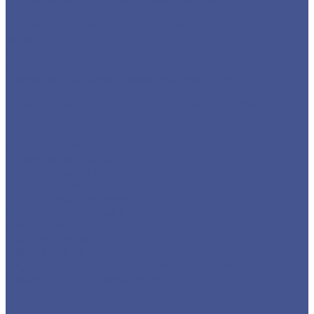
Труба прямоугольная
Трубы квадратные из низколегированной стали
марки 09Г2С
Фасонный прокат из низколегированной стали
09Г2С
Балка из низколегированной стали 09Г2С
Уголок из низколегированной стали 09Г2С
Швеллер из низколегированной стали 09Г2С
Услуги
Услуги резки металла
Лазерная резка
Плазменная резка
Резка металла ленточной пилой
Гидроабразивная резка
Услуги гибки металла
Обечайки на заказ в Санкт-Петербурге и
Ленинградской области
Гибка металла
Гибка труб из нержавейки
Окраска металла порошковой краской
Окраска порошковой краской
Акции
Компания