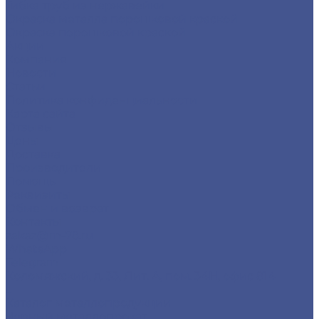
Гибка труб из нержавейки
Окраска металла порошковой краской
Окраска порошковой краской
Акции
Компания
Новости
Статьи
Политика конфиденциальности
Карта сайта
Отзывы
Цены
Доставка
Производители
Помощь
Реквизиты
Обмен и возврат
Контакты
zakaz@m-78.ru
WhatsApp
Telegram
Коломяжский, д. 33, Лит. А, пом. 34Н, офис 814
...
Каталог металлопродукции
Черный металлопрокат