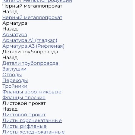
Каталог металлопродукции
Черный металлопрокат
Назад
Черный металлопрокат
Арматура
Назад
Арматура
Арматура А1 (гладкая)
Арматура А3 (Рифленая)
Детали трубопровода
Назад
Детали трубопровода
Заглушки
Отводы
Переходы
Тройники
Фланцы воротниковые
Фланцы плоские
Листовой прокат
Назад
Листовой прокат
Листы горячекатанные
Листы рифленые
Листы холоднокатанные