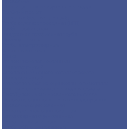
Проволока
Шестигранник из сортового металла
Трубный прокат
Стальные бесшовные трубы
Труба водогазопроводная (ВГП)
Труба профильная
Квадратная профильная труба
Прямоугольная
Трубы электросварные
Фасонный прокат
Балка
Уголок низколегированный
Швеллер гнутый
Швеллер из черного металлопроката
Швеллер гнутый
Каталог товаров из оцинкованного металла
Круг из оцинкованного металлопроката
Лист/Рулон из оцинкованного металла
Полоса из оцинкованного металлопроката
Проволока оцинкованная
Сетка плетеная оцинкованная
Сетка сварная оцинкованная
Сетка тканая оцинкованная
Трубы ЭСВ оцинкованные