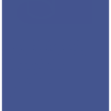
Каталог товаров из оцинкованного металла
Круг из оцинкованного металлопроката
Лист/Рулон из оцинкованного металла
Полоса из оцинкованного металлопроката
Проволока оцинкованная
Сетка плетеная оцинкованная
Сетка сварная оцинкованная
Сетка тканая оцинкованная
Трубы ЭСВ оцинкованные
Цветной металлопрокат
Алюминий
Бронза
Дюралюминий
Латунь
Медь
Каталог товаров из нержавеющего металла