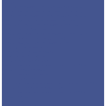
Квадрат
Круг из нержавеющего металлопроката
Полоса из нержавеющего металлопроката
Уголок из нержавеющего металлопроката
Шестигранник из нержавеющего металла
Трубный прокат из нержавеющей стали
Труба круглая бесшовная
Трубы бесшовные из нержавеющей стали
Труба профильная (квадратная)
Трубы квадратные нержавеющие
Труба э/с нержавеющая
Строительные материалы
Профнастил (профлист)
Утеплитель ROCKWOOL
Товары из низколегированной стали 09Г2С
Детали трубопровода
Фланцы воротниковые
Фланцы плоские
Листы из низколегированной стали марки 09Г2С
Листы г/к низколегированные
Прокат из низколегированной стали 09Г2С
Труба круглая
Труба профильная нержавеющая
Труба из из низколегированной стали 09Г2С