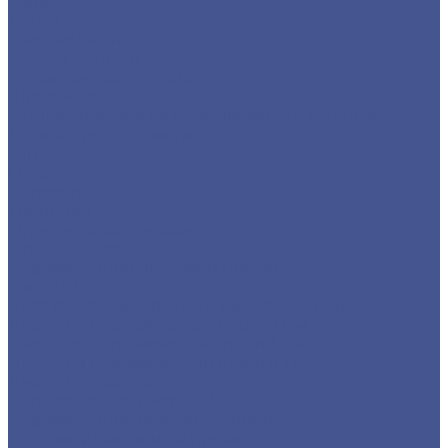
Медь
Лента
Лист медный
Пруток медный
Труба круглая из меди
Шина медная
Каталог товаров из нержавеющего металла
Детали трубопровода
Заглушки
Отводы
Переходы
Тройники
Фланцы воротниковые
Фланцы плоские
Нержавеющий листовой прокат
Лист ПВ
Лист перфорированный нержавеющий
Листы из нержавеющей стали 2 мм
Листы из нержавеющей стали 3 мм
Листы из нержавеющей стали в 1 мм
Листы нержавеющие
Нержавеющие листы AISI 304
Нержавеющие рифленые листы
Сортовый/Фасонный прокат