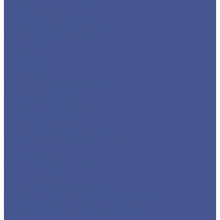
Арматура
Арматура А1 (гладкая)
Арматура А3 (Рифленая)
Детали трубопровода
Заглушки
Отводы
Переходы
Тройники
Фланцы воротниковые
Фланцы плоские
Листовой прокат
Листы горячекатанные
Листы рифленые
Листы холоднокатанные
Просечно-вытяжные листы
Сетка
Сетка сварная
Сетка стальная плетеная
Сетка тканая
Стальной сортовый прокат
Квадрат из черного металлопроката
Круг из черного металлопроката
Полоса из черного металлопроката