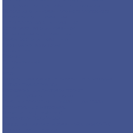
Лист/Рулон из оцинкованного металла
Полоса из оцинкованного металлопроката
Проволока оцинкованная
Сетка плетеная оцинкованная
Сетка сварная оцинкованная
Сетка тканая оцинкованная
Трубы ЭСВ оцинкованные
Цветной металлопрокат
Алюминий
Бронза
Дюралюминий
Латунь
Медь
Каталог товаров из нержавеющего металла
Детали трубопровода
Нержавеющий листовой прокат
Сортовый/Фасонный прокат
Трубный прокат из нержавеющей стали
Строительные материалы
Профнастил (профлист)
Утеплитель ROCKWOOL
Товары из низколегированной стали 09Г2С
Детали трубопровода