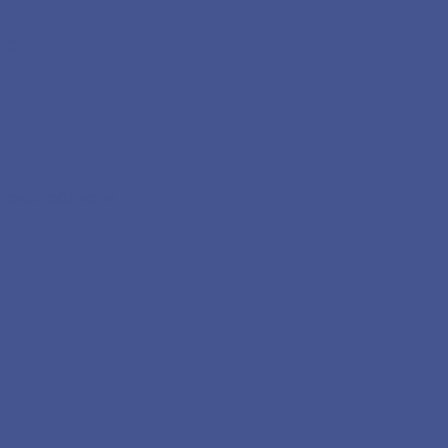
2С
дской области