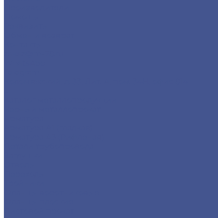
Производители
Помощь
Реквизиты
Обмен и возврат
Контакты
zakaz@m-78.ru
WhatsApp
Telegram
Коломяжский, д. 33, Лит. А, пом. 34Н, офис 814
...
Каталог металлопродукции
Черный металлопрокат
Арматура
Арматура А1 (гладкая)
Арматура А3 (Рифленая)
Детали трубопровода
Заглушки
Отводы
Переходы
Тройники
Фланцы воротниковые
Фланцы плоские
Листовой прокат