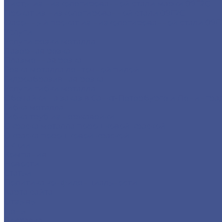
Листы из низколегированной стали марки 09Г2С
Прокат из низколегированной стали 09Г2С
Фасонный прокат из низколегированной стали 09Г
Услуги
Услуги резки металла
Лазерная резка
Плазменная резка
Резка металла ленточной пилой
Гидроабразивная резка
Услуги гибки металла
Обечайки на заказ в Санкт-Петербурге и Ленингра
Гибка металла
Гибка труб из нержавейки
Окраска металла порошковой краской
Окраска порошковой краской
Акции
Компания
Новости
Статьи
Политика конфиденциальности
Карта сайта
Отзывы
Цены
Доставка