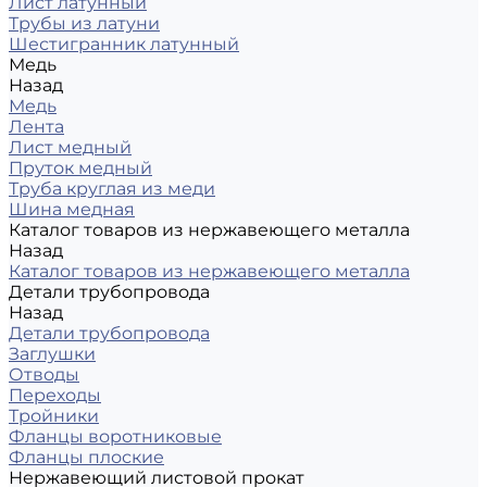
Лист латунный
Трубы из латуни
Шестигранник латунный
Медь
Назад
Медь
Лента
Лист медный
Пруток медный
Труба круглая из меди
Шина медная
Каталог товаров из нержавеющего металла
Назад
Каталог товаров из нержавеющего металла
Детали трубопровода
Назад
Детали трубопровода
Заглушки
Отводы
Переходы
Тройники
Фланцы воротниковые
Фланцы плоские
Нержавеющий листовой прокат