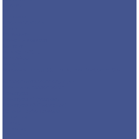
Отзывы
Цены
Доставка
Производители
Помощь
Реквизиты
Обмен и возврат
Контакты
zakaz@m-78.ru
WhatsApp
Telegram
Коломяжский, д. 33, Лит. А, пом. 34Н, офис 814
...
Каталог металлопродукции
Черный металлопрокат
Арматура
Арматура А1 (гладкая)
Арматура А3 (Рифленая)
Детали трубопровода
Заглушки
Отводы
Переходы
Тройники