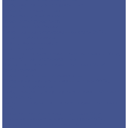
Трубы квадратные нержавеющие
Труба э/с нержавеющая
Строительные материалы
Профнастил (профлист)
Утеплитель ROCKWOOL
Товары из низколегированной стали 09Г2С
Детали трубопровода
Фланцы воротниковые
Фланцы плоские
Листы из низколегированной стали марки 09Г2С
Листы г/к низколегированные
Прокат из низколегированной стали 09Г2С
Труба круглая
Труба профильная нержавеющая
Труба из из низколегированной стали 09Г2С
Труба прямоугольная
Трубы квадратные из низколегированной стали
марки 09Г2С
Фасонный прокат из низколегированной стали
09Г2С
Балка из низколегированной стали 09Г2С
Уголок из низколегированной стали 09Г2С
Швеллер из низколегированной стали 09Г2С