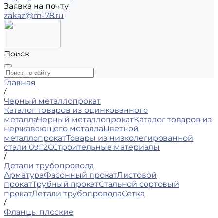
Заявка на почту
zakaz@m-78.ru
Поиск
Главная
/
Черный металлопрокат
Каталог товаров из оцинкованного
металла
Черный металлопрокат
Каталог товаров из
нержавеющего металла
Цветной
металлопрокат
Товары из низколегированной
стали 09Г2С
Строительные материалы
/
Детали трубопровода
Арматура
Фасонный прокат
Листовой
прокат
Трубный прокат
Стальной сортовый
прокат
Детали трубопровода
Сетка
/
Фланцы плоские