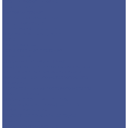
Фланцы воротниковые
Фланцы плоские
Листовой прокат
Листы горячекатанные
Листы рифленые
Листы холоднокатанные
Просечно-вытяжные листы
Сетка
Сетка сварная
Сетка стальная плетеная
Сетка тканая
Стальной сортовый прокат
Квадрат из черного металлопроката
Круг из черного металлопроката
Полоса из черного металлопроката
Проволока
Шестигранник из сортового металла
Трубный прокат
Стальные бесшовные трубы
Труба водогазопроводная (ВГП)
Труба профильная
Квадратная профильная труба
Прямоугольная
Трубы электросварные