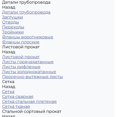
Детали трубопровода
Назад
Детали трубопровода
Заглушки
Отводы
Переходы
Тройники
Фланцы воротниковые
Фланцы плоские
Листовой прокат
Назад
Листовой прокат
Листы горячекатанные
Листы рифленые
Листы холоднокатанные
Просечно-вытяжные листы
Сетка
Назад
Сетка
Сетка сварная
Сетка стальная плетеная
Сетка тканая
Стальной сортовый прокат
Назад