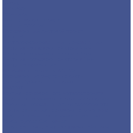
Отводы
Переходы
Тройники
Фланцы воротниковые
Фланцы плоские
Нержавеющий листовой прокат
Лист ПВ
Лист перфорированный нержавеющий
Листы из нержавеющей стали 2 мм
Листы из нержавеющей стали 3 мм
Листы из нержавеющей стали в 1 мм
Листы нержавеющие
Нержавеющие листы AISI 304
Нержавеющие рифленые листы
Сортовый/Фасонный прокат
Квадрат
Круг из нержавеющего металлопроката
Полоса из нержавеющего металлопроката
Уголок из нержавеющего металлопроката
Шестигранник из нержавеющего металла
Трубный прокат из нержавеющей стали
Труба круглая бесшовная
Трубы бесшовные из нержавеющей стали
Труба профильная (квадратная)