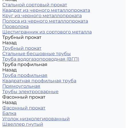
Стальной сортовый прокат
Квадрат из черного металлопроката
Круг из черного металлопроката
Полоса из черного металлопроката
Проволока
Шестигранник из сортового металла
Трубный прокат
Назад
Трубный прокат
Стальные бесшовные трубы
Труба водогазопроводная (ВГП)
Труба профильная
Назад
Труба профильная
Квадратная профильная труба
Прямоугольная
Трубы электросварные
Фасонный прокат
Назад
Фасонный прокат
Балка
Уголок низколегированный
Швеллер гнутый