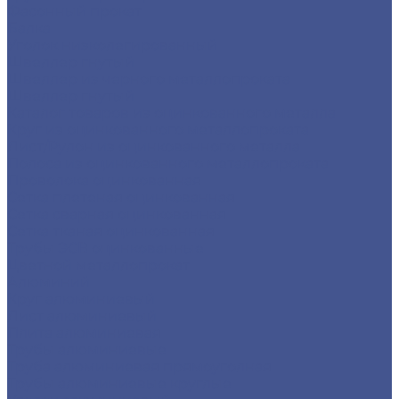
Фасонный прокат
Балка
Уголок низколегированный
Швеллер гнутый
Швеллер из черного металлопроката
Швеллер гнутый
Каталог товаров из оцинкованного металла
Круг из оцинкованного металлопроката
Лист/Рулон из оцинкованного металла
Полоса из оцинкованного металлопроката
Проволока оцинкованная
Сетка плетеная оцинкованная
Сетка сварная оцинкованная
Сетка тканая оцинкованная
Трубы ЭСВ оцинкованные
Цветной металлопрокат
Алюминий
Круг алюминиевый
Лист алюминиевый
Плита алюминиевая
Трубы алюминиевые
Труба алюминиевая прямоуголная
Трубы алюминиевые круглые