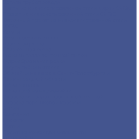
Детали трубопровода
Листы из низколегированной стали марки 09Г2С
Прокат из низколегированной стали 09Г2С
Фасонный прокат из низколегированной стали
09Г2С
Услуги
Услуги резки металла
Лазерная резка
Плазменная резка
Резка металла ленточной пилой
Гидроабразивная резка
Услуги гибки металла
Обечайки на заказ в Санкт-Петербурге и
Ленинградской области
Гибка металла
Гибка труб из нержавейки
Окраска металла порошковой краской
Окраска порошковой краской
Акции
Компания
Новости
Статьи
Политика конфиденциальности
Карта сайта