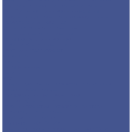
Круг из оцинкованного металлопроката
Лист/Рулон из оцинкованного металла
Полоса из оцинкованного металлопроката
Проволока оцинкованная
Сетка плетеная оцинкованная
Сетка сварная оцинкованная
Сетка тканая оцинкованная
Трубы ЭСВ оцинкованные
Цветной металлопрокат
Алюминий
Бронза
Дюралюминий
Латунь
Медь
Каталог товаров из нержавеющего металла
Детали трубопровода
Нержавеющий листовой прокат
Сортовый/Фасонный прокат
Трубный прокат из нержавеющей стали
Строительные материалы
Профнастил (профлист)
Утеплитель ROCKWOOL
Товары из низколегированной стали 09Г2С