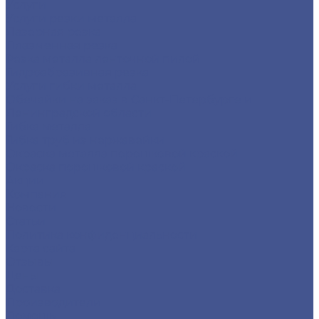
Услуги
Услуги резки металла
Лазерная резка
Плазменная резка
Резка металла ленточной пилой
Гидроабразивная резка
Услуги гибки металла
Обечайки на заказ в Санкт-Петербурге и
Ленинградской области
Гибка металла
Гибка труб из нержавейки
Окраска металла порошковой краской
Окраска порошковой краской
Акции
Компания
Новости
Статьи
Политика конфиденциальности
Карта сайта
Отзывы
Цены
Доставка
Производители
Помощь