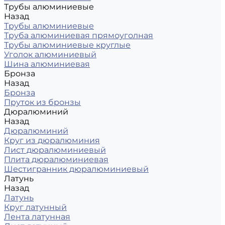
Трубы алюминиевые
Назад
Трубы алюминиевые
Труба алюминиевая прямоуголная
Трубы алюминиевые круглые
Уголок алюминиевый
Шина алюминиевая
Бронза
Назад
Бронза
Пруток из бронзы
Дюралюминий
Назад
Дюралюминий
Круг из дюралюминия
Лист дюралюминиевый
Плита дюралюминиевая
Шестигранник дюралюминиевый
Латунь
Назад
Латунь
Круг латунный
Лента латунная