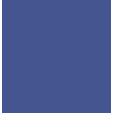
Уголок алюминиевый
Шина алюминиевая
Бронза
Пруток из бронзы
Дюралюминий
Круг из дюралюминия
Лист дюралюминиевый
Плита дюралюминиевая
Шестигранник дюралюминиевый
Латунь
Круг латунный
Лента латунная
Лист латунный
Трубы из латуни
Шестигранник латунный
Медь
Лента
Лист медный
Пруток медный
Труба круглая из меди
Шина медная
Каталог товаров из нержавеющего металла
Детали трубопровода
Заглушки