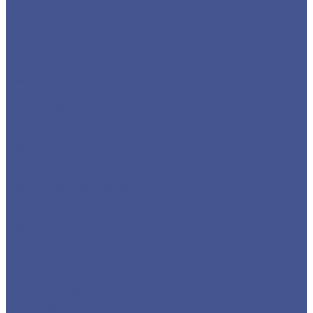
Уголок алюминиевый
Шина алюминиевая
Бронза
Пруток из бронзы
Дюралюминий
Круг из дюралюминия
Лист дюралюминиевый
Плита дюралюминиевая
Шестигранник дюралюминиевый
Латунь
Круг латунный
Лента латунная
Лист латунный
Трубы из латуни
Шестигранник латунный
Медь
Лента
Лист медный
Пруток медный
Труба круглая из меди
Шина медная
Каталог товаров из нержавеющего металла
Детали трубопровода
Заглушки