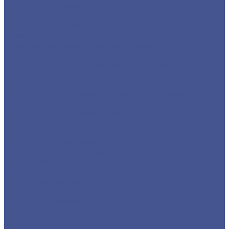
Фасонный прокат
Балка
Уголок низколегированный
Швеллер гнутый
Швеллер из черного металлопроката
Швеллер гнутый
Каталог товаров из оцинкованного металла
Круг из оцинкованного металлопроката
Лист/Рулон из оцинкованного металла
Полоса из оцинкованного металлопроката
Проволока оцинкованная
Сетка плетеная оцинкованная
Сетка сварная оцинкованная
Сетка тканая оцинкованная
Трубы ЭСВ оцинкованные
Цветной металлопрокат
Алюминий
Круг алюминиевый
Лист алюминиевый
Плита алюминиевая
Трубы алюминиевые
Труба алюминиевая прямоуголная
Трубы алюминиевые круглые