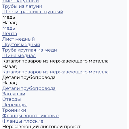
Лист латунный
Трубы из латуни
Шестигранник латунный
Медь
Назад
Медь
Лента
Лист медный
Пруток медный
Труба круглая из меди
Шина медная
Каталог товаров из нержавеющего металла
Назад
Каталог товаров из нержавеющего металла
Детали трубопровода
Назад
Детали трубопровода
Заглушки
Отводы
Переходы
Тройники
Фланцы воротниковые
Фланцы плоские
Нержавеющий листовой прокат