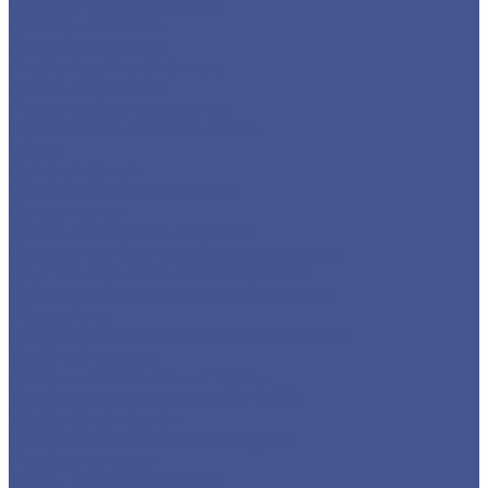
Фланцы воротниковые
Фланцы плоские
Листовой прокат
Листы горячекатанные
Листы рифленые
Листы холоднокатанные
Просечно-вытяжные листы
Сетка
Сетка сварная
Сетка стальная плетеная
Сетка тканая
Стальной сортовый прокат
Квадрат из черного металлопроката
Круг из черного металлопроката
Полоса из черного металлопроката
Проволока
Шестигранник из сортового металла
Трубный прокат
Стальные бесшовные трубы
Труба водогазопроводная (ВГП)
Труба профильная
Квадратная профильная труба
Прямоугольная
Трубы электросварные