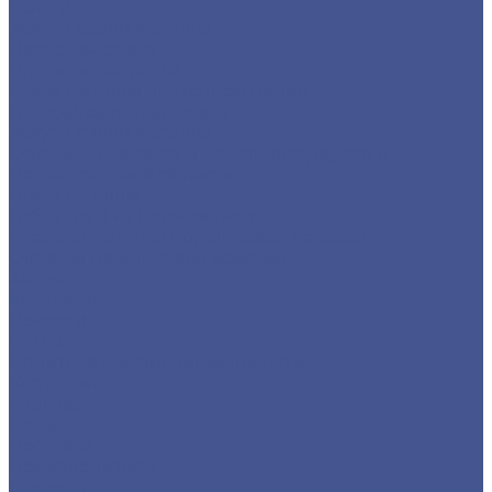
Услуги
Услуги резки металла
Лазерная резка
Плазменная резка
Резка металла ленточной пилой
Гидроабразивная резка
Услуги гибки металла
Обечайки на заказ в Санкт-Петербурге и
Ленинградской области
Гибка металла
Гибка труб из нержавейки
Окраска металла порошковой краской
Окраска порошковой краской
Акции
Компания
Новости
Статьи
Политика конфиденциальности
Карта сайта
Отзывы
Цены
Доставка
Производители
Помощь