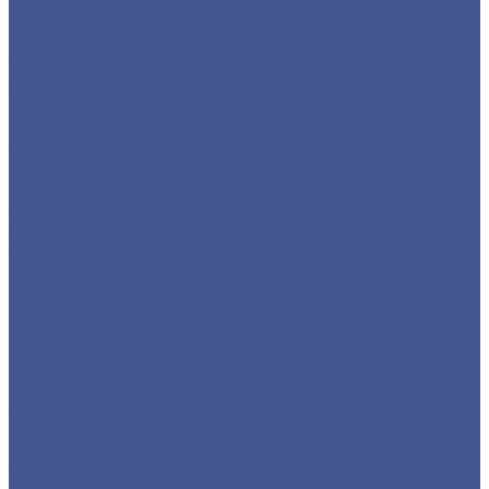
Трубы квадратные нержавеющие
Труба э/с нержавеющая
Строительные материалы
Профнастил (профлист)
Утеплитель ROCKWOOL
Товары из низколегированной стали 09Г2С
Детали трубопровода
Фланцы воротниковые
Фланцы плоские
Листы из низколегированной стали марки 09Г2С
Листы г/к низколегированные
Прокат из низколегированной стали 09Г2С
Труба круглая
Труба профильная нержавеющая
Труба из из низколегированной стали 09Г2С
Труба прямоугольная
Трубы квадратные из низколегированной стали
марки 09Г2С
Фасонный прокат из низколегированной стали
09Г2С
Балка из низколегированной стали 09Г2С
Уголок из низколегированной стали 09Г2С
Швеллер из низколегированной стали 09Г2С