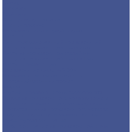
Отводы
Переходы
Тройники
Фланцы воротниковые
Фланцы плоские
Нержавеющий листовой прокат
Лист ПВ
Лист перфорированный нержавеющий
Листы из нержавеющей стали 2 мм
Листы из нержавеющей стали 3 мм
Листы из нержавеющей стали в 1 мм
Листы нержавеющие
Нержавеющие листы AISI 304
Нержавеющие рифленые листы
Сортовый/Фасонный прокат
Квадрат
Круг из нержавеющего металлопроката
Полоса из нержавеющего металлопроката
Уголок из нержавеющего металлопроката
Шестигранник из нержавеющего металла
Трубный прокат из нержавеющей стали
Труба круглая бесшовная
Трубы бесшовные из нержавеющей стали
Труба профильная (квадратная)