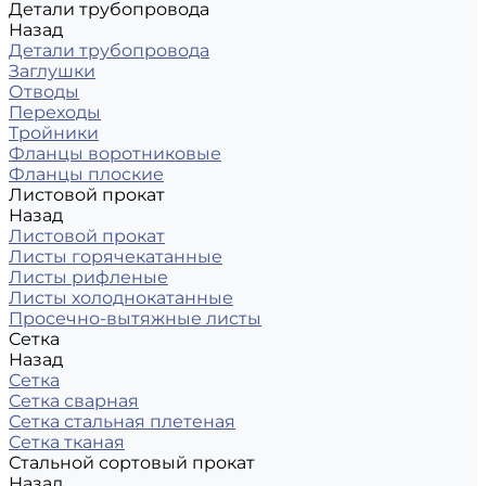
Детали трубопровода
Назад
Детали трубопровода
Заглушки
Отводы
Переходы
Тройники
Фланцы воротниковые
Фланцы плоские
Листовой прокат
Назад
Листовой прокат
Листы горячекатанные
Листы рифленые
Листы холоднокатанные
Просечно-вытяжные листы
Сетка
Назад
Сетка
Сетка сварная
Сетка стальная плетеная
Сетка тканая
Стальной сортовый прокат
Назад