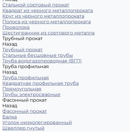
Стальной сортовый прокат
Квадрат из черного металлопроката
Круг из черного металлопроката
Полоса из черного металлопроката
Проволока
Шестигранник из сортового металла
Трубный прокат
Назад
Трубный прокат
Стальные бесшовные трубы
Труба водогазопроводная (ВГП)
Труба профильная
Назад
Труба профильная
Квадратная профильная труба
Прямоугольная
Трубы электросварные
Фасонный прокат
Назад
Фасонный прокат
Балка
Уголок низколегированный
Швеллер гнутый