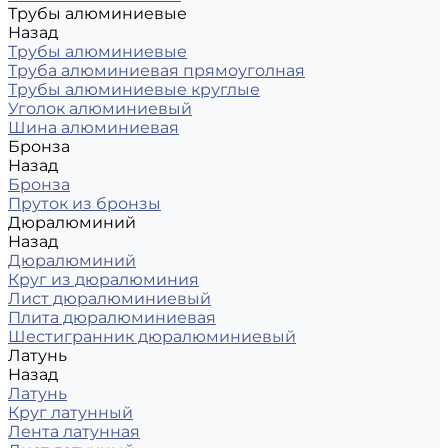
Трубы алюминиевые
Назад
Трубы алюминиевые
Труба алюминиевая прямоуголная
Трубы алюминиевые круглые
Уголок алюминиевый
Шина алюминиевая
Бронза
Назад
Бронза
Пруток из бронзы
Дюралюминий
Назад
Дюралюминий
Круг из дюралюминия
Лист дюралюминиевый
Плита дюралюминиевая
Шестигранник дюралюминиевый
Латунь
Назад
Латунь
Круг латунный
Лента латунная