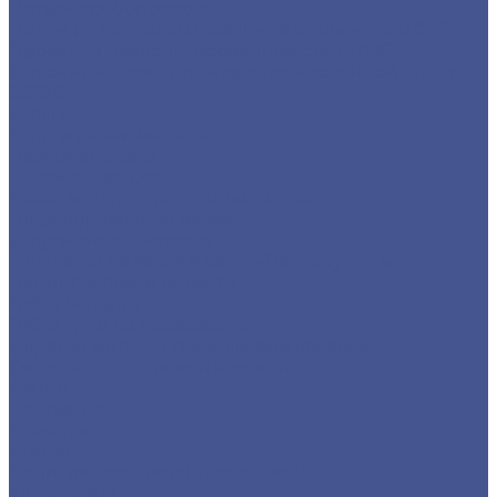
Детали трубопровода
Листы из низколегированной стали марки 09Г2С
Прокат из низколегированной стали 09Г2С
Фасонный прокат из низколегированной стали
09Г2С
Услуги
Услуги резки металла
Лазерная резка
Плазменная резка
Резка металла ленточной пилой
Гидроабразивная резка
Услуги гибки металла
Обечайки на заказ в Санкт-Петербурге и
Ленинградской области
Гибка металла
Гибка труб из нержавейки
Окраска металла порошковой краской
Окраска порошковой краской
Акции
Компания
Новости
Статьи
Политика конфиденциальности
Карта сайта