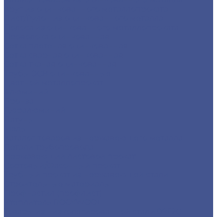
Круг из оцинкованного металлопроката
Лист/Рулон из оцинкованного металла
Полоса из оцинкованного металлопроката
Проволока оцинкованная
Сетка плетеная оцинкованная
Сетка сварная оцинкованная
Сетка тканая оцинкованная
Трубы ЭСВ оцинкованные
Цветной металлопрокат
Алюминий
Бронза
Дюралюминий
Латунь
Медь
Каталог товаров из нержавеющего металла
Детали трубопровода
Нержавеющий листовой прокат
Сортовый/Фасонный прокат
Трубный прокат из нержавеющей стали
Строительные материалы
Профнастил (профлист)
Утеплитель ROCKWOOL
Товары из низколегированной стали 09Г2С