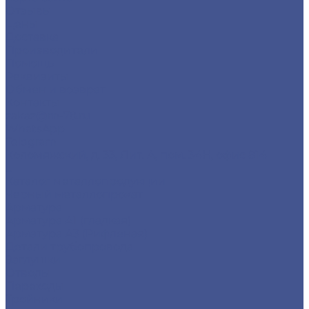
Отзывы
Цены
Доставка
Производители
Помощь
Реквизиты
Обмен и возврат
Контакты
zakaz@m-78.ru
WhatsApp
Telegram
Коломяжский, д. 33, Лит. А, пом. 34Н, офис 814
...
Каталог металлопродукции
Черный металлопрокат
Арматура
Арматура А1 (гладкая)
Арматура А3 (Рифленая)
Детали трубопровода
Заглушки
Отводы
Переходы
Тройники