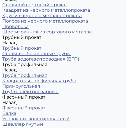
Стальной сортовый прокат
Квадрат из черного металлопроката
Круг из черного металлопроката
Полоса из черного металлопроката
Проволока
Шестигранник из сортового металла
Трубный прокат
Назад
Трубный прокат
Стальные бесшовные трубы
Труба водогазопроводная (ВГП)
Труба профильная
Назад
Труба профильная
Квадратная профильная труба
Прямоугольная
Трубы электросварные
Фасонный прокат
Назад
Фасонный прокат
Балка
Уголок низколегированный
Швеллер гнутый