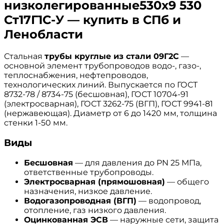
низколегированные530х9 530
Ст17Г1С-У — купить в СПб и
Ленобласти
Стальная
трубы круглые из стали 09Г2С
—
основной элемент трубопроводов водо-, газо-,
теплоснабжения, нефтепроводов,
технологических линий. Выпускается по ГОСТ
8732-78 / 8734-75 (бесшовная), ГОСТ 10704-91
(электросварная), ГОСТ 3262-75 (ВГП), ГОСТ 9941-81
(нержавеющая). Диаметр от 6 до 1420 мм, толщина
стенки 1-50 мм.
Виды
Бесшовная
— для давления до PN 25 МПа,
ответственные трубопроводы.
Электросварная (прямошовная)
— общего
назначения, низкое давление.
Водогазопроводная (ВГП)
— водопровод,
отопление, газ низкого давления.
Оцинкованная ЭСВ
— наружные сети, защита