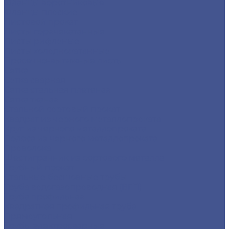
Фланцы воротниковые
Фланцы плоские
Листовой прокат
Листы горячекатанные
Листы рифленые
Листы холоднокатанные
Просечно-вытяжные листы
Сетка
Сетка сварная
Сетка стальная плетеная
Сетка тканая
Стальной сортовый прокат
Квадрат из черного металлопроката
Круг из черного металлопроката
Полоса из черного металлопроката
Проволока
Шестигранник из сортового металла
Трубный прокат
Стальные бесшовные трубы
Труба водогазопроводная (ВГП)
Труба профильная
Квадратная профильная труба
Прямоугольная
Трубы электросварные