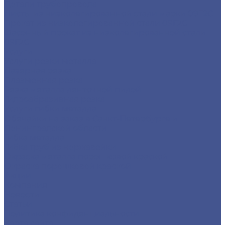
Детали трубопровода
Листы из низколегированной стали марки 09Г2С
Прокат из низколегированной стали 09Г2С
Фасонный прокат из низколегированной стали
09Г2С
Услуги
Услуги резки металла
Лазерная резка
Плазменная резка
Резка металла ленточной пилой
Гидроабразивная резка
Услуги гибки металла
Обечайки на заказ в Санкт-Петербурге и
Ленинградской области
Гибка металла
Гибка труб из нержавейки
Окраска металла порошковой краской
Окраска порошковой краской
Акции
Компания
Новости
Статьи
Политика конфиденциальности
Карта сайта