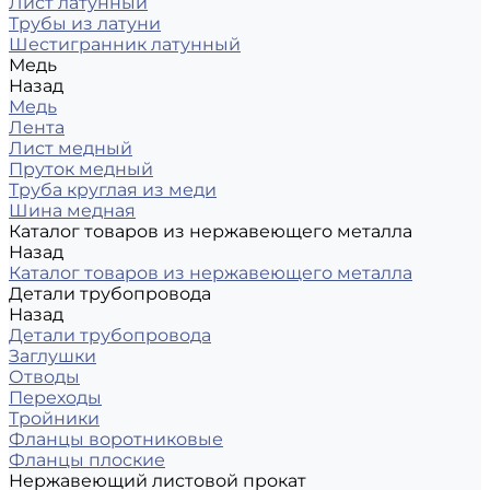
Лист латунный
Трубы из латуни
Шестигранник латунный
Медь
Назад
Медь
Лента
Лист медный
Пруток медный
Труба круглая из меди
Шина медная
Каталог товаров из нержавеющего металла
Назад
Каталог товаров из нержавеющего металла
Детали трубопровода
Назад
Детали трубопровода
Заглушки
Отводы
Переходы
Тройники
Фланцы воротниковые
Фланцы плоские
Нержавеющий листовой прокат