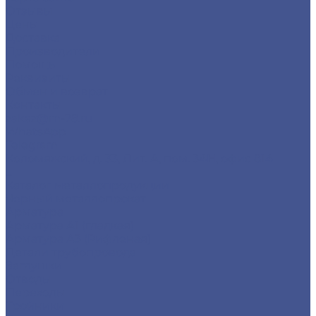
Отзывы
Цены
Доставка
Производители
Помощь
Реквизиты
Обмен и возврат
Контакты
zakaz@m-78.ru
WhatsApp
Telegram
Коломяжский, д. 33, Лит. А, пом. 34Н, офис 814
...
Каталог металлопродукции
Черный металлопрокат
Арматура
Арматура А1 (гладкая)
Арматура А3 (Рифленая)
Детали трубопровода
Заглушки
Отводы
Переходы
Тройники