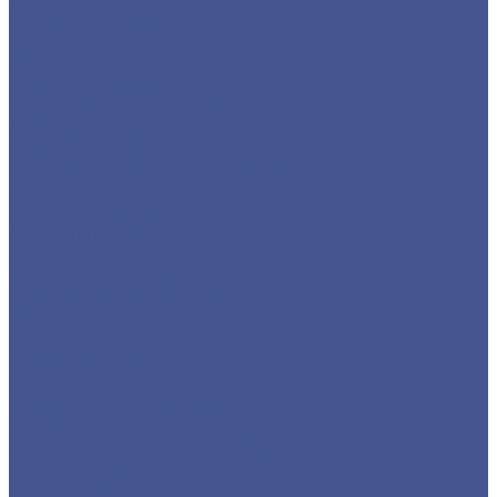
Уголок алюминиевый
Шина алюминиевая
Бронза
Пруток из бронзы
Дюралюминий
Круг из дюралюминия
Лист дюралюминиевый
Плита дюралюминиевая
Шестигранник дюралюминиевый
Латунь
Круг латунный
Лента латунная
Лист латунный
Трубы из латуни
Шестигранник латунный
Медь
Лента
Лист медный
Пруток медный
Труба круглая из меди
Шина медная
Каталог товаров из нержавеющего металла
Детали трубопровода
Заглушки