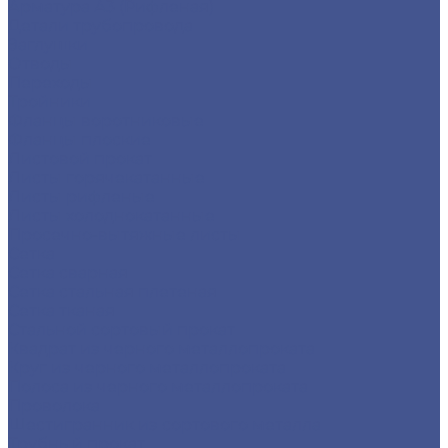
Арматура А3 (Рифленая)
Детали трубопровода
Заглушки
Отводы
Переходы
Тройники
Фланцы воротниковые
Фланцы плоские
Листовой прокат
Листы горячекатанные
Листы рифленые
Листы холоднокатанные
Просечно-вытяжные листы
Сетка
Сетка сварная
Сетка стальная плетеная
Сетка тканая
Стальной сортовый прокат
Квадрат из черного металлопроката
Круг из черного металлопроката
Полоса из черного металлопроката
Проволока
Шестигранник из сортового металла
Трубный прокат