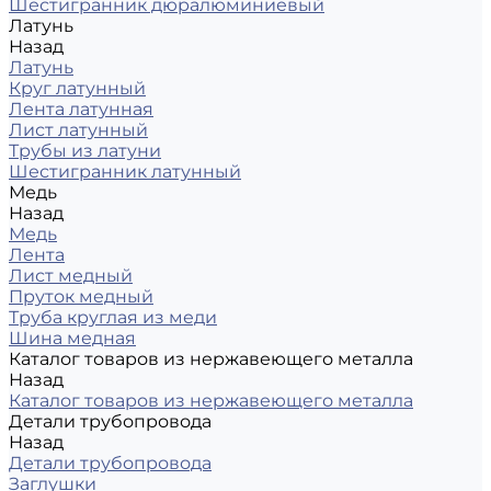
Шестигранник дюралюминиевый
Латунь
Назад
Латунь
Круг латунный
Лента латунная
Лист латунный
Трубы из латуни
Шестигранник латунный
Медь
Назад
Медь
Лента
Лист медный
Пруток медный
Труба круглая из меди
Шина медная
Каталог товаров из нержавеющего металла
Назад
Каталог товаров из нержавеющего металла
Детали трубопровода
Назад
Детали трубопровода
Заглушки