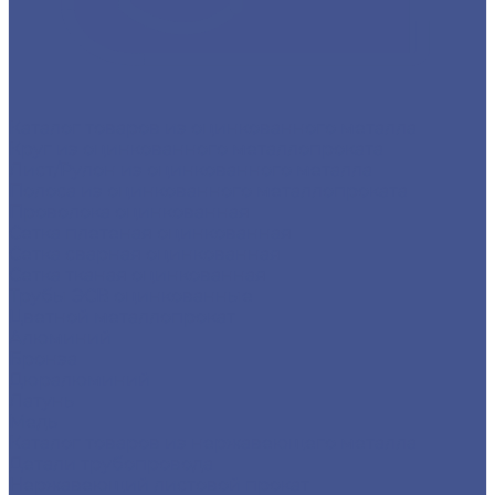
Каталог товаров из оцинкованного металла
Круг из оцинкованного металлопроката
Лист/Рулон из оцинкованного металла
Полоса из оцинкованного металлопроката
Проволока оцинкованная
Сетка плетеная оцинкованная
Сетка сварная оцинкованная
Сетка тканая оцинкованная
Трубы ЭСВ оцинкованные
Цветной металлопрокат
Алюминий
Бронза
Дюралюминий
Латунь
Медь
Каталог товаров из нержавеющего металла
Детали трубопровода
Нержавеющий листовой прокат