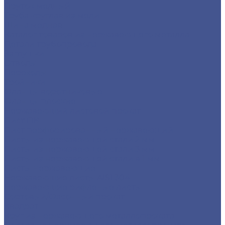
Пруток медный
Труба круглая из меди
Шина медная
Каталог товаров из нержавеющего металла
Детали трубопровода
Заглушки
Отводы
Переходы
Тройники
Фланцы воротниковые
Фланцы плоские
Нержавеющий листовой прокат
Лист ПВ
Лист перфорированный нержавеющий
Листы из нержавеющей стали 2 мм
Листы из нержавеющей стали 3 мм
Листы из нержавеющей стали в 1 мм
Листы нержавеющие
Нержавеющие листы AISI 304
Нержавеющие рифленые листы
Сортовый/Фасонный прокат
Квадрат
Круг из нержавеющего металлопроката