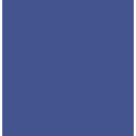
Полоса из нержавеющего металлопроката
Уголок из нержавеющего металлопроката
Шестигранник из нержавеющего металла
Трубный прокат из нержавеющей стали
Труба круглая бесшовная
Трубы бесшовные из нержавеющей стали
Труба профильная (квадратная)
Трубы квадратные нержавеющие
Труба э/с нержавеющая
Строительные материалы
Профнастил (профлист)
Утеплитель ROCKWOOL
Товары из низколегированной стали 09Г2С
Детали трубопровода
Фланцы воротниковые
Фланцы плоские
Листы из низколегированной стали марки 09Г2С
Листы г/к низколегированные
Прокат из низколегированной стали 09Г2С
Труба круглая
Труба профильная нержавеющая
Труба из из низколегированной стали 09Г2С
Труба прямоугольная
Трубы квадратные из низколегированной стали