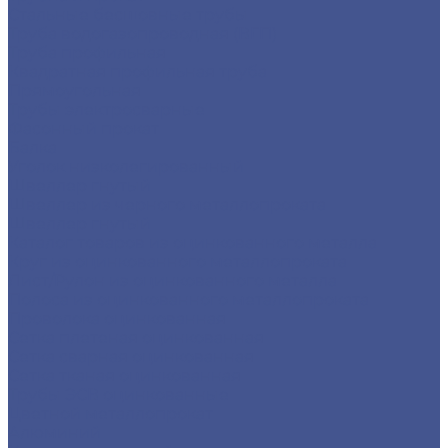
Стальные бесшовные трубы
Труба водогазопроводная (ВГП)
Труба профильная
Квадратная профильная труба
Прямоугольная
Трубы электросварные
Фасонный прокат
Балка
Уголок низколегированный
Швеллер гнутый
Швеллер из черного металлопроката
Швеллер гнутый
Каталог товаров из оцинкованного металла
Круг из оцинкованного металлопроката
Лист/Рулон из оцинкованного металла
Полоса из оцинкованного металлопроката
Проволока оцинкованная
Сетка плетеная оцинкованная
Сетка сварная оцинкованная
Сетка тканая оцинкованная
Трубы ЭСВ оцинкованные
Цветной металлопрокат
Алюминий