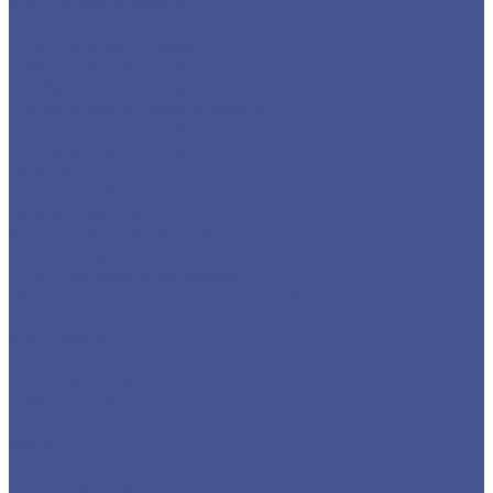
Круг алюминиевый
Лист алюминиевый
Плита алюминиевая
Трубы алюминиевые
Труба алюминиевая прямоуголная
Трубы алюминиевые круглые
Уголок алюминиевый
Шина алюминиевая
Бронза
Пруток из бронзы
Дюралюминий
Круг из дюралюминия
Лист дюралюминиевый
Плита дюралюминиевая
Шестигранник дюралюминиевый
Латунь
Круг латунный
Лента латунная
Лист латунный
Трубы из латуни
Шестигранник латунный
Медь
Лента
Лист медный