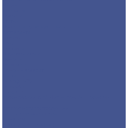
Акции
Компания
Новости
Статьи
Политика конфиденциальности
Карта сайта
Отзывы
Цены
Доставка
Производители
Помощь
Реквизиты
Обмен и возврат
Контакты
zakaz@m-78.ru
WhatsApp
Telegram
Коломяжский, д. 33, Лит. А, пом. 34Н, офис 814
...
Каталог металлопродукции
Черный металлопрокат
Арматура
Арматура А1 (гладкая)