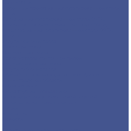
марки 09Г2С
Фасонный прокат из низколегированной стали
09Г2С
Балка из низколегированной стали 09Г2С
Уголок из низколегированной стали 09Г2С
Швеллер из низколегированной стали 09Г2С
Услуги
Услуги резки металла
Лазерная резка
Плазменная резка
Резка металла ленточной пилой
Гидроабразивная резка
Услуги гибки металла
Обечайки на заказ в Санкт-Петербурге и
Ленинградской области
Гибка металла
Гибка труб из нержавейки
Окраска металла порошковой краской
Окраска порошковой краской
Акции
Компания
Новости
Статьи
Политика конфиденциальности