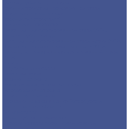
Сортовый/Фасонный прокат
Трубный прокат из нержавеющей стали
Строительные материалы
Профнастил (профлист)
Утеплитель ROCKWOOL
Товары из низколегированной стали 09Г2С
Детали трубопровода
Листы из низколегированной стали марки 09Г2С
Прокат из низколегированной стали 09Г2С
Фасонный прокат из низколегированной стали
09Г2С
Услуги
Услуги резки металла
Лазерная резка
Плазменная резка
Резка металла ленточной пилой
Гидроабразивная резка
Услуги гибки металла
Обечайки на заказ в Санкт-Петербурге и
Ленинградской области
Гибка металла
Гибка труб из нержавейки
Окраска металла порошковой краской
Окраска порошковой краской