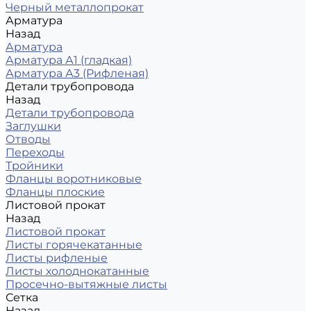
Черный металлопрокат
Арматура
Назад
Арматура
Арматура А1 (гладкая)
Арматура А3 (Рифленая)
Детали трубопровода
Назад
Детали трубопровода
Заглушки
Отводы
Переходы
Тройники
Фланцы воротниковые
Фланцы плоские
Листовой прокат
Назад
Листовой прокат
Листы горячекатанные
Листы рифленые
Листы холоднокатанные
Просечно-вытяжные листы
Сетка
Назад