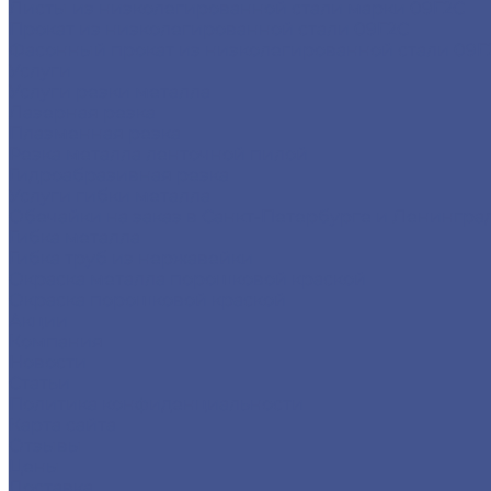
Листы из низколегированной стали марки 09Г2С
Прокат из низколегированной стали 09Г2С
Фасонный прокат из низколегированной стали 09Г
Услуги
Услуги резки металла
Лазерная резка
Плазменная резка
Резка металла ленточной пилой
Гидроабразивная резка
Услуги гибки металла
Обечайки на заказ в Санкт-Петербурге и Ленингра
Гибка металла
Гибка труб из нержавейки
Окраска металла порошковой краской
Окраска порошковой краской
Акции
Компания
Новости
Статьи
Политика конфиденциальности
Карта сайта
Отзывы
Цены
Доставка