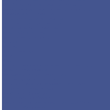
Лист/Рулон из оцинкованного металла
Полоса из оцинкованного металлопроката
Проволока оцинкованная
Сетка плетеная оцинкованная
Сетка сварная оцинкованная
Сетка тканая оцинкованная
Трубы ЭСВ оцинкованные
Цветной металлопрокат
Алюминий
Бронза
Дюралюминий
Латунь
Медь
Каталог товаров из нержавеющего металла
Детали трубопровода
Нержавеющий листовой прокат
Сортовый/Фасонный прокат
Трубный прокат из нержавеющей стали
Строительные материалы
Профнастил (профлист)
Утеплитель ROCKWOOL
Товары из низколегированной стали 09Г2С
Детали трубопровода