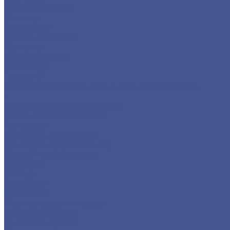
Производители
Помощь
Реквизиты
Обмен и возврат
Контакты
zakaz@m-78.ru
WhatsApp
Telegram
Коломяжский, д. 33, Лит. А, пом. 34Н, офис 814
...
Каталог металлопродукции
Черный металлопрокат
Арматура
Арматура А1 (гладкая)
Арматура А3 (Рифленая)
Детали трубопровода
Заглушки
Отводы
Переходы
Тройники
Фланцы воротниковые
Фланцы плоские
Листовой прокат