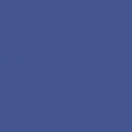
2С
дской области