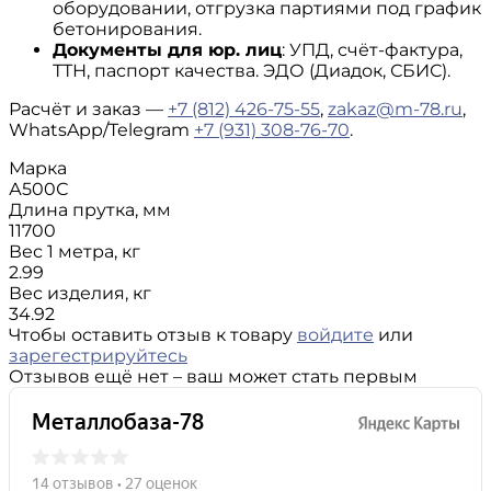
оборудовании, отгрузка партиями под график
бетонирования.
Документы для юр. лиц
: УПД, счёт-фактура,
ТТН, паспорт качества. ЭДО (Диадок, СБИС).
Расчёт и заказ —
+7 (812) 426-75-55
,
zakaz@m-78.ru
,
WhatsApp/Telegram
+7 (931) 308-76-70
.
Марка
А500С
Длина прутка, мм
11700
Вес 1 метра, кг
2.99
Вес изделия, кг
34.92
Чтобы оставить отзыв к товару
войдите
или
зарегестрируйтесь
Отзывов ещё нет – ваш может стать первым