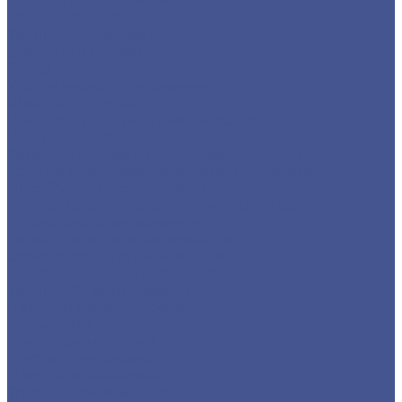
Квадратная профильная труба
Прямоугольная
Трубы электросварные
Фасонный прокат
Балка
Уголок низколегированный
Швеллер гнутый
Швеллер из черного металлопроката
Швеллер гнутый
Каталог товаров из оцинкованного металла
Круг из оцинкованного металлопроката
Лист/Рулон из оцинкованного металла
Полоса из оцинкованного металлопроката
Проволока оцинкованная
Сетка плетеная оцинкованная
Сетка сварная оцинкованная
Сетка тканая оцинкованная
Трубы ЭСВ оцинкованные
Цветной металлопрокат
Алюминий
Круг алюминиевый
Лист алюминиевый
Плита алюминиевая
Трубы алюминиевые