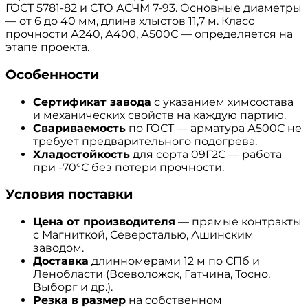
ГОСТ 5781-82 и СТО АСЧМ 7-93. Основные диаметры
— от 6 до 40 мм, длина хлыстов 11,7 м. Класс
прочности А240, А400, А500С — определяется на
этапе проекта.
Особенности
Сертификат завода
с указанием химсостава
и механических свойств на каждую партию.
Свариваемость
по ГОСТ — арматура А500С не
требует предварительного подогрева.
Хладостойкость
для сорта 09Г2С — работа
при -70°С без потери прочности.
Условия поставки
Цена от производителя
— прямые контракты
с Магниткой, Северсталью, Ашинским
заводом.
Доставка
длинномерами 12 м по СПб и
Ленобласти (Всеволожск, Гатчина, Тосно,
Выборг и др.).
Резка в размер
на собственном