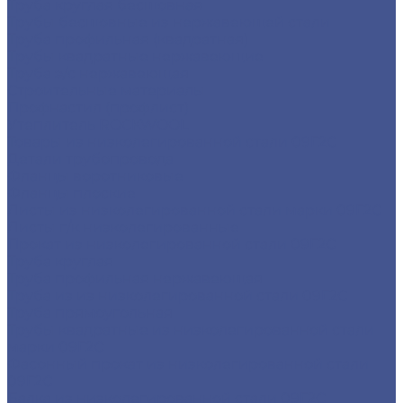
Труба круглая бесшовная
Трубы бесшовные из нержавеющей стали
Труба профильная (квадратная)
Трубы квадратные нержавеющие
Труба э/с нержавеющая
Строительные материалы
Профнастил (профлист)
Утеплитель ROCKWOOL
Товары из низколегированной стали 09Г2С
Детали трубопровода
Фланцы воротниковые
Фланцы плоские
Листы из низколегированной стали марки 09Г2С
Листы г/к низколегированные
Прокат из низколегированной стали 09Г2С
Труба круглая
Труба профильная нержавеющая
Труба из из низколегированной стали 09Г2С
Труба прямоугольная
Трубы квадратные из низколегированной стали
марки 09Г2С
Фасонный прокат из низколегированной стали
09Г2С
Балка из низколегированной стали 09Г2С