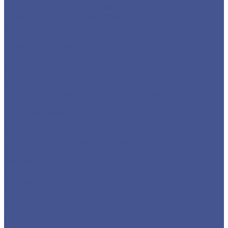
Уголок из низколегированной стали 09Г2С
Швеллер из низколегированной стали 09Г2С
Услуги
Услуги резки металла
Лазерная резка
Плазменная резка
Резка металла ленточной пилой
Гидроабразивная резка
Услуги гибки металла
Обечайки на заказ в Санкт-Петербурге и
Ленинградской области
Гибка металла
Гибка труб из нержавейки
Окраска металла порошковой краской
Окраска порошковой краской
Акции
Компания
Новости
Статьи
Политика конфиденциальности
Карта сайта
Отзывы
Цены