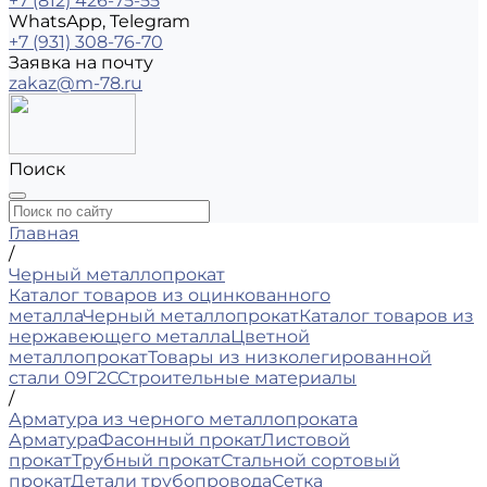
+7 (812) 426-75-55
WhatsApp, Telegram
+7 (931) 308-76-70
Заявка на почту
zakaz@m-78.ru
Поиск
Главная
/
Черный металлопрокат
Каталог товаров из оцинкованного
металла
Черный металлопрокат
Каталог товаров из
нержавеющего металла
Цветной
металлопрокат
Товары из низколегированной
стали 09Г2С
Строительные материалы
/
Арматура из черного металлопроката
Арматура
Фасонный прокат
Листовой
прокат
Трубный прокат
Стальной сортовый
прокат
Детали трубопровода
Сетка