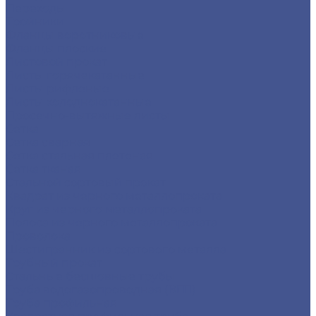
Переходы
Тройники
Фланцы воротниковые
Фланцы плоские
Листовой прокат
Листы горячекатанные
Листы рифленые
Листы холоднокатанные
Просечно-вытяжные листы
Сетка
Сетка сварная
Сетка стальная плетеная
Сетка тканая
Стальной сортовый прокат
Квадрат из черного металлопроката
Круг из черного металлопроката
Полоса из черного металлопроката
Проволока
Шестигранник из сортового металла
Трубный прокат
Стальные бесшовные трубы
Труба водогазопроводная (ВГП)
Труба профильная