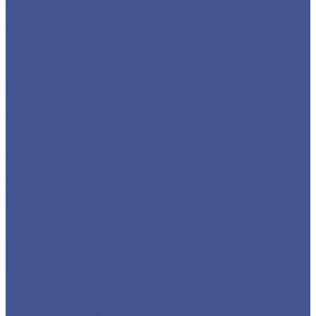
Труба алюминиевая прямоуголная
Трубы алюминиевые круглые
Уголок алюминиевый
Шина алюминиевая
Бронза
Пруток из бронзы
Дюралюминий
Круг из дюралюминия
Лист дюралюминиевый
Плита дюралюминиевая
Шестигранник дюралюминиевый
Латунь
Круг латунный
Лента латунная
Лист латунный
Трубы из латуни
Шестигранник латунный
Медь
Лента
Лист медный
Пруток медный
Труба круглая из меди
Шина медная
Каталог товаров из нержавеющего металла