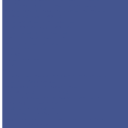
Лист/Рулон из оцинкованного металла
Полоса из оцинкованного металлопроката
Проволока оцинкованная
Сетка плетеная оцинкованная
Сетка сварная оцинкованная
Сетка тканая оцинкованная
Трубы ЭСВ оцинкованные
Цветной металлопрокат
Алюминий
Бронза
Дюралюминий
Латунь
Медь
Каталог товаров из нержавеющего металла
Детали трубопровода
Нержавеющий листовой прокат
Сортовый/Фасонный прокат
Трубный прокат из нержавеющей стали
Строительные материалы
Профнастил (профлист)
Утеплитель ROCKWOOL
Товары из низколегированной стали 09Г2С
Детали трубопровода