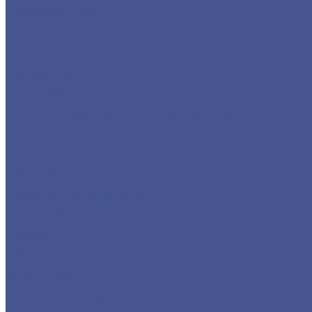
Производители
Помощь
Реквизиты
Обмен и возврат
Контакты
zakaz@m-78.ru
WhatsApp
Telegram
Коломяжский, д. 33, Лит. А, пом. 34Н, офис 814
...
Каталог металлопродукции
Черный металлопрокат
Арматура
Арматура А1 (гладкая)
Арматура А3 (Рифленая)
Детали трубопровода
Заглушки
Отводы
Переходы
Тройники
Фланцы воротниковые
Фланцы плоские
Листовой прокат