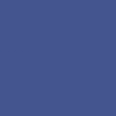
2С
дской области