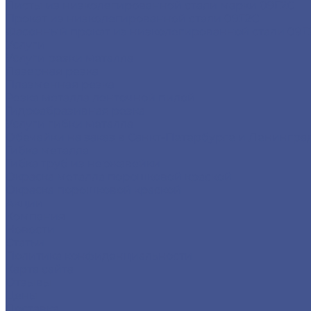
Листы из низколегированной стали марки 09Г2С
Прокат из низколегированной стали 09Г2С
Фасонный прокат из низколегированной стали 09Г
Услуги
Услуги резки металла
Лазерная резка
Плазменная резка
Резка металла ленточной пилой
Гидроабразивная резка
Услуги гибки металла
Обечайки на заказ в Санкт-Петербурге и Ленингра
Гибка металла
Гибка труб из нержавейки
Окраска металла порошковой краской
Окраска порошковой краской
Акции
Компания
Новости
Статьи
Политика конфиденциальности
Карта сайта
Отзывы
Цены
Доставка