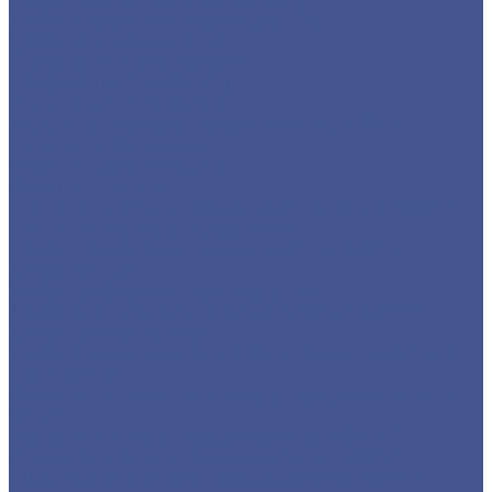
Трубы квадратные нержавеющие
Труба э/с нержавеющая
Строительные материалы
Профнастил (профлист)
Утеплитель ROCKWOOL
Товары из низколегированной стали 09Г2С
Детали трубопровода
Фланцы воротниковые
Фланцы плоские
Листы из низколегированной стали марки 09Г2С
Листы г/к низколегированные
Прокат из низколегированной стали 09Г2С
Труба круглая
Труба профильная нержавеющая
Труба из из низколегированной стали 09Г2С
Труба прямоугольная
Трубы квадратные из низколегированной стали
марки 09Г2С
Фасонный прокат из низколегированной стали
09Г2С
Балка из низколегированной стали 09Г2С
Уголок из низколегированной стали 09Г2С
Швеллер из низколегированной стали 09Г2С