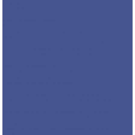
Отводы
Переходы
Тройники
Фланцы воротниковые
Фланцы плоские
Нержавеющий листовой прокат
Лист ПВ
Лист перфорированный нержавеющий
Листы из нержавеющей стали 2 мм
Листы из нержавеющей стали 3 мм
Листы из нержавеющей стали в 1 мм
Листы нержавеющие
Нержавеющие листы AISI 304
Нержавеющие рифленые листы
Сортовый/Фасонный прокат
Квадрат
Круг из нержавеющего металлопроката
Полоса из нержавеющего металлопроката
Уголок из нержавеющего металлопроката
Шестигранник из нержавеющего металла
Трубный прокат из нержавеющей стали
Труба круглая бесшовная
Трубы бесшовные из нержавеющей стали
Труба профильная (квадратная)