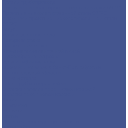
Детали трубопровода
Листы из низколегированной стали марки 09Г2С
Прокат из низколегированной стали 09Г2С
Фасонный прокат из низколегированной стали
09Г2С
Услуги
Услуги резки металла
Лазерная резка
Плазменная резка
Резка металла ленточной пилой
Гидроабразивная резка
Услуги гибки металла
Обечайки на заказ в Санкт-Петербурге и
Ленинградской области
Гибка металла
Гибка труб из нержавейки
Окраска металла порошковой краской
Окраска порошковой краской
Акции
Компания
Новости
Статьи
Политика конфиденциальности
Карта сайта