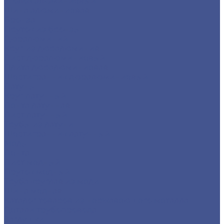
Уголок алюминиевый
Шина алюминиевая
Бронза
Пруток из бронзы
Дюралюминий
Круг из дюралюминия
Лист дюралюминиевый
Плита дюралюминиевая
Шестигранник дюралюминиевый
Латунь
Круг латунный
Лента латунная
Лист латунный
Трубы из латуни
Шестигранник латунный
Медь
Лента
Лист медный
Пруток медный
Труба круглая из меди
Шина медная
Каталог товаров из нержавеющего металла
Детали трубопровода
Заглушки