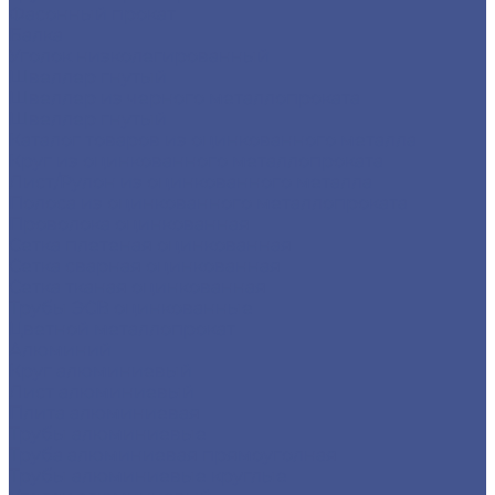
Фасонный прокат
Балка
Уголок низколегированный
Швеллер гнутый
Швеллер из черного металлопроката
Швеллер гнутый
Каталог товаров из оцинкованного металла
Круг из оцинкованного металлопроката
Лист/Рулон из оцинкованного металла
Полоса из оцинкованного металлопроката
Проволока оцинкованная
Сетка плетеная оцинкованная
Сетка сварная оцинкованная
Сетка тканая оцинкованная
Трубы ЭСВ оцинкованные
Цветной металлопрокат
Алюминий
Круг алюминиевый
Лист алюминиевый
Плита алюминиевая
Трубы алюминиевые
Труба алюминиевая прямоуголная
Трубы алюминиевые круглые