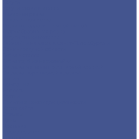
Услуги
Услуги резки металла
Лазерная резка
Плазменная резка
Резка металла ленточной пилой
Гидроабразивная резка
Услуги гибки металла
Обечайки на заказ в Санкт-Петербурге и
Ленинградской области
Гибка металла
Гибка труб из нержавейки
Окраска металла порошковой краской
Окраска порошковой краской
Акции
Компания
Новости
Статьи
Политика конфиденциальности
Карта сайта
Отзывы
Цены
Доставка
Производители
Помощь