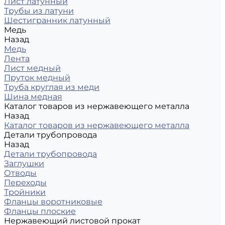
Лист латунный
Трубы из латуни
Шестигранник латунный
Медь
Назад
Медь
Лента
Лист медный
Пруток медный
Труба круглая из меди
Шина медная
Каталог товаров из нержавеющего металла
Назад
Каталог товаров из нержавеющего металла
Детали трубопровода
Назад
Детали трубопровода
Заглушки
Отводы
Переходы
Тройники
Фланцы воротниковые
Фланцы плоские
Нержавеющий листовой прокат