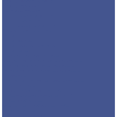
Фланцы воротниковые
Фланцы плоские
Листовой прокат
Листы горячекатанные
Листы рифленые
Листы холоднокатанные
Просечно-вытяжные листы
Сетка
Сетка сварная
Сетка стальная плетеная
Сетка тканая
Стальной сортовый прокат
Квадрат из черного металлопроката
Круг из черного металлопроката
Полоса из черного металлопроката
Проволока
Шестигранник из сортового металла
Трубный прокат
Стальные бесшовные трубы
Труба водогазопроводная (ВГП)
Труба профильная
Квадратная профильная труба
Прямоугольная
Трубы электросварные