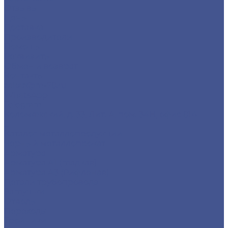
Отзывы
Цены
Доставка
Производители
Помощь
Реквизиты
Обмен и возврат
Контакты
zakaz@m-78.ru
WhatsApp
Telegram
Коломяжский, д. 33, Лит. А, пом. 34Н, офис 814
...
Каталог металлопродукции
Черный металлопрокат
Арматура
Арматура А1 (гладкая)
Арматура А3 (Рифленая)
Детали трубопровода
Заглушки
Отводы
Переходы
Тройники