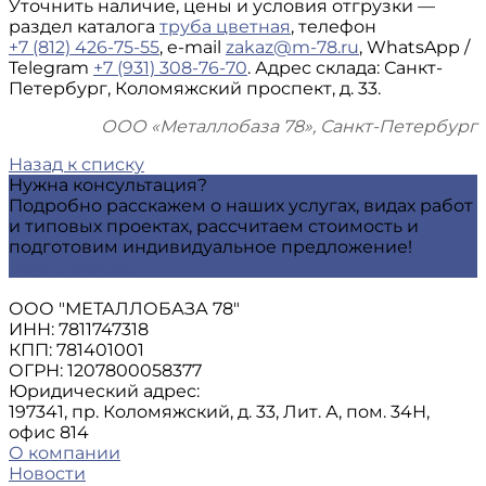
Уточнить наличие, цены и условия отгрузки —
раздел каталога
труба цветная
, телефон
+7 (812) 426-75-55
, e-mail
zakaz@m-78.ru
, WhatsApp /
Telegram
+7 (931) 308-76-70
. Адрес склада: Санкт-
Петербург, Коломяжский проспект, д. 33.
ООО «Металлобаза 78», Санкт-Петербург
Назад к списку
Нужна консультация?
Подробно расскажем о наших услугах, видах работ
и типовых проектах, рассчитаем стоимость и
подготовим индивидуальное предложение!
Задать вопрос
ООО "МЕТАЛЛОБАЗА 78"
ИНН: 7811747318
КПП: 781401001
ОГРН: 1207800058377
Юридический адрес:
197341, пр. Коломяжский, д. 33, Лит. А, пом. 34Н,
офис 814
О компании
Новости