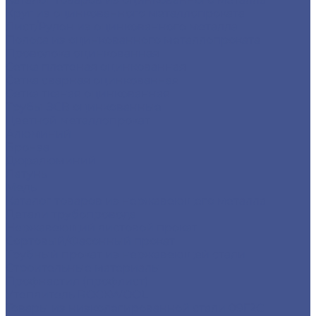
Круг из оцинкованного металлопроката
Лист/Рулон из оцинкованного металла
Полоса из оцинкованного металлопроката
Проволока оцинкованная
Сетка плетеная оцинкованная
Сетка сварная оцинкованная
Сетка тканая оцинкованная
Трубы ЭСВ оцинкованные
Цветной металлопрокат
Алюминий
Бронза
Дюралюминий
Латунь
Медь
Каталог товаров из нержавеющего металла
Детали трубопровода
Нержавеющий листовой прокат
Сортовый/Фасонный прокат
Трубный прокат из нержавеющей стали
Строительные материалы
Профнастил (профлист)
Утеплитель ROCKWOOL
Товары из низколегированной стали 09Г2С