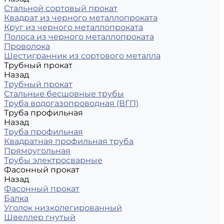
Стальной сортовый прокат
Квадрат из черного металлопроката
Круг из черного металлопроката
Полоса из черного металлопроката
Проволока
Шестигранник из сортового металла
Трубный прокат
Назад
Трубный прокат
Стальные бесшовные трубы
Труба водогазопроводная (ВГП)
Труба профильная
Назад
Труба профильная
Квадратная профильная труба
Прямоугольная
Трубы электросварные
Фасонный прокат
Назад
Фасонный прокат
Балка
Уголок низколегированный
Швеллер гнутый