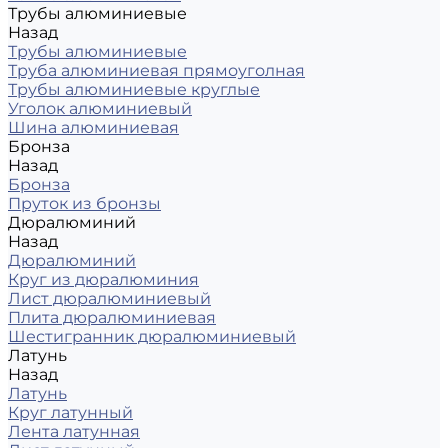
Трубы алюминиевые
Назад
Трубы алюминиевые
Труба алюминиевая прямоуголная
Трубы алюминиевые круглые
Уголок алюминиевый
Шина алюминиевая
Бронза
Назад
Бронза
Пруток из бронзы
Дюралюминий
Назад
Дюралюминий
Круг из дюралюминия
Лист дюралюминиевый
Плита дюралюминиевая
Шестигранник дюралюминиевый
Латунь
Назад
Латунь
Круг латунный
Лента латунная