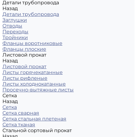
Детали трубопровода
Назад
Детали трубопровода
Заглушки
Отводы
Переходы
Тройники
Фланцы воротниковые
Фланцы плоские
Листовой прокат
Назад
Листовой прокат
Листы горячекатанные
Листы рифленые
Листы холоднокатанные
Просечно-вытяжные листы
Сетка
Назад
Сетка
Сетка сварная
Сетка стальная плетеная
Сетка тканая
Стальной сортовый прокат
Назад