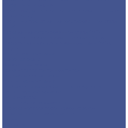
Труба прямоугольная
Трубы квадратные из низколегированной стали
марки 09Г2С
Фасонный прокат из низколегированной стали
09Г2С
Балка из низколегированной стали 09Г2С
Уголок из низколегированной стали 09Г2С
Швеллер из низколегированной стали 09Г2С
Услуги
Услуги резки металла
Лазерная резка
Плазменная резка
Резка металла ленточной пилой
Гидроабразивная резка
Услуги гибки металла
Обечайки на заказ в Санкт-Петербурге и
Ленинградской области
Гибка металла
Гибка труб из нержавейки
Окраска металла порошковой краской
Окраска порошковой краской
Акции
Компания