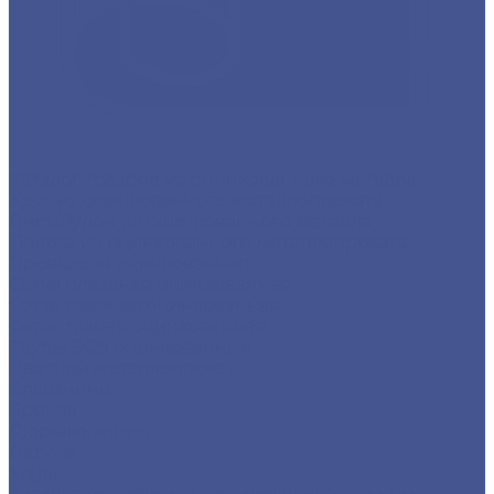
Каталог товаров из оцинкованного металла
Круг из оцинкованного металлопроката
Лист/Рулон из оцинкованного металла
Полоса из оцинкованного металлопроката
Проволока оцинкованная
Сетка плетеная оцинкованная
Сетка сварная оцинкованная
Сетка тканая оцинкованная
Трубы ЭСВ оцинкованные
Цветной металлопрокат
Алюминий
Бронза
Дюралюминий
Латунь
Медь
Каталог товаров из нержавеющего металла