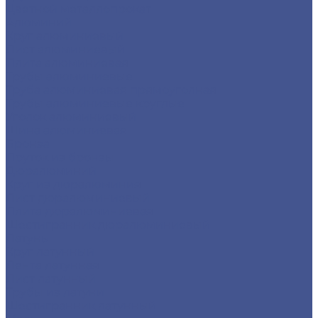
Цветной металлопрокат
Алюминий
Круг алюминиевый
Лист алюминиевый
Плита алюминиевая
Трубы алюминиевые
Труба алюминиевая прямоуголная
Трубы алюминиевые круглые
Уголок алюминиевый
Шина алюминиевая
Бронза
Пруток из бронзы
Дюралюминий
Круг из дюралюминия
Лист дюралюминиевый
Плита дюралюминиевая
Шестигранник дюралюминиевый
Латунь
Круг латунный
Лента латунная
Лист латунный
Трубы из латуни
Шестигранник латунный