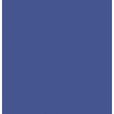
Проволока
Шестигранник из сортового металла
Трубный прокат
Стальные бесшовные трубы
Труба водогазопроводная (ВГП)
Труба профильная
Квадратная профильная труба
Прямоугольная
Трубы электросварные
Фасонный прокат
Балка
Уголок низколегированный
Швеллер гнутый
Швеллер из черного металлопроката
Швеллер гнутый
Каталог товаров из оцинкованного металла
Круг из оцинкованного металлопроката
Лист/Рулон из оцинкованного металла
Полоса из оцинкованного металлопроката
Проволока оцинкованная
Сетка плетеная оцинкованная
Сетка сварная оцинкованная
Сетка тканая оцинкованная
Трубы ЭСВ оцинкованные