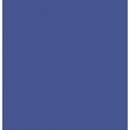
Гибка труб из нержавейки
Окраска металла порошковой краской
Окраска порошковой краской
Акции
Компания
Новости
Статьи
Политика конфиденциальности
Карта сайта
Отзывы
Цены
Доставка
Производители
Помощь
Реквизиты
Обмен и возврат
Контакты
zakaz@m-78.ru
WhatsApp
Telegram
Коломяжский, д. 33, Лит. А, пом. 34Н, офис 814
...
Каталог металлопродукции
Черный металлопрокат