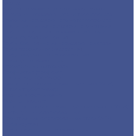
Квадрат
Круг из нержавеющего металлопроката
Полоса из нержавеющего металлопроката
Уголок из нержавеющего металлопроката
Шестигранник из нержавеющего металла
Трубный прокат из нержавеющей стали
Труба круглая бесшовная
Трубы бесшовные из нержавеющей стали
Труба профильная (квадратная)
Трубы квадратные нержавеющие
Труба э/с нержавеющая
Строительные материалы
Профнастил (профлист)
Утеплитель ROCKWOOL
Товары из низколегированной стали 09Г2С
Детали трубопровода
Фланцы воротниковые
Фланцы плоские
Листы из низколегированной стали марки 09Г2С
Листы г/к низколегированные
Прокат из низколегированной стали 09Г2С
Труба круглая
Труба профильная нержавеющая
Труба из из низколегированной стали 09Г2С