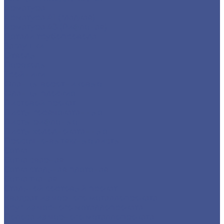
Арматура
Арматура А1 (гладкая)
Арматура А3 (Рифленая)
Детали трубопровода
Заглушки
Отводы
Переходы
Тройники
Фланцы воротниковые
Фланцы плоские
Листовой прокат
Листы горячекатанные
Листы рифленые
Листы холоднокатанные
Просечно-вытяжные листы
Сетка
Сетка сварная
Сетка стальная плетеная
Сетка тканая
Стальной сортовый прокат
Квадрат из черного металлопроката
Круг из черного металлопроката
Полоса из черного металлопроката