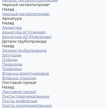
Каталог металлопродукции
Черный металлопрокат
Назад
Черный металлопрокат
Арматура
Назад
Арматура
Арматура А1 (гладкая)
Арматура А3 (Рифленая)
Детали трубопровода
Назад
Детали трубопровода
Заглушки
Отводы
Переходы
Тройники
Фланцы воротниковые
Фланцы плоские
Листовой прокат
Назад
Листовой прокат
Листы горячекатанные
Листы рифленые
Листы холоднокатанные