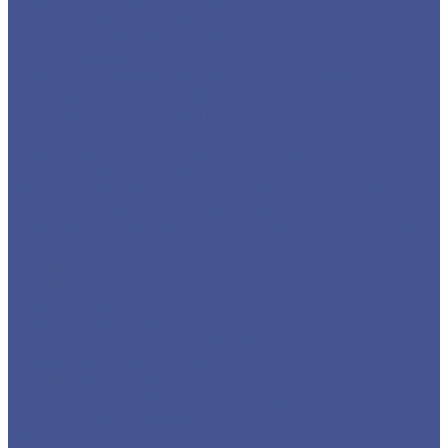
Детали трубопровода
Нержавеющий листовой прокат
Сортовый/Фасонный прокат
Трубный прокат из нержавеющей стали
Строительные материалы
Профнастил (профлист)
Утеплитель ROCKWOOL
Товары из низколегированной стали 09Г2С
Детали трубопровода
Листы из низколегированной стали марки 09Г2С
Прокат из низколегированной стали 09Г2С
Фасонный прокат из низколегированной стали
09Г2С
Услуги
Услуги резки металла
Лазерная резка
Плазменная резка
Резка металла ленточной пилой
Гидроабразивная резка
Услуги гибки металла
Обечайки на заказ в Санкт-Петербурге и
Ленинградской области
Гибка металла