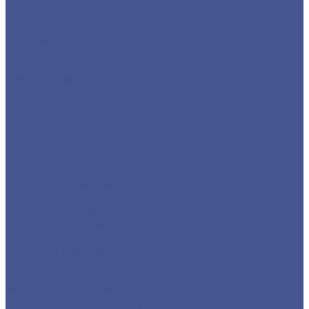
Медь
Лента
Лист медный
Пруток медный
Труба круглая из меди
Шина медная
Каталог товаров из нержавеющего металла
Детали трубопровода
Заглушки
Отводы
Переходы
Тройники
Фланцы воротниковые
Фланцы плоские
Нержавеющий листовой прокат
Лист ПВ
Лист перфорированный нержавеющий
Листы из нержавеющей стали 2 мм
Листы из нержавеющей стали 3 мм
Листы из нержавеющей стали в 1 мм
Листы нержавеющие
Нержавеющие листы AISI 304
Нержавеющие рифленые листы
Сортовый/Фасонный прокат