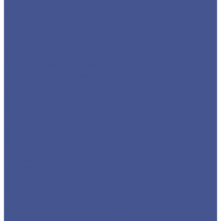
Круг из оцинкованного металлопроката
Лист/Рулон из оцинкованного металла
Полоса из оцинкованного металлопроката
Проволока оцинкованная
Сетка плетеная оцинкованная
Сетка сварная оцинкованная
Сетка тканая оцинкованная
Трубы ЭСВ оцинкованные
Цветной металлопрокат
Алюминий
Бронза
Дюралюминий
Латунь
Медь
Каталог товаров из нержавеющего металла
Детали трубопровода
Нержавеющий листовой прокат
Сортовый/Фасонный прокат
Трубный прокат из нержавеющей стали
Строительные материалы
Профнастил (профлист)
Утеплитель ROCKWOOL
Товары из низколегированной стали 09Г2С