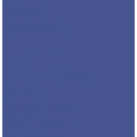
Фланцы воротниковые
Фланцы плоские
Листовой прокат
Листы горячекатанные
Листы рифленые
Листы холоднокатанные
Просечно-вытяжные листы
Сетка
Сетка сварная
Сетка стальная плетеная
Сетка тканая
Стальной сортовый прокат
Квадрат из черного металлопроката
Круг из черного металлопроката
Полоса из черного металлопроката
Проволока
Шестигранник из сортового металла
Трубный прокат
Стальные бесшовные трубы
Труба водогазопроводная (ВГП)
Труба профильная
Квадратная профильная труба
Прямоугольная
Трубы электросварные