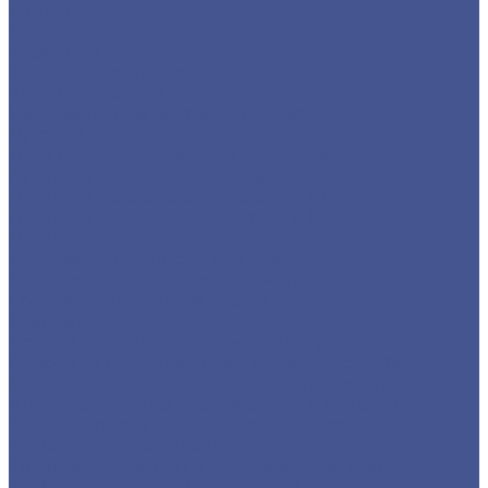
Отводы
Переходы
Тройники
Фланцы воротниковые
Фланцы плоские
Нержавеющий листовой прокат
Лист ПВ
Лист перфорированный нержавеющий
Листы из нержавеющей стали 2 мм
Листы из нержавеющей стали 3 мм
Листы из нержавеющей стали в 1 мм
Листы нержавеющие
Нержавеющие листы AISI 304
Нержавеющие рифленые листы
Сортовый/Фасонный прокат
Квадрат
Круг из нержавеющего металлопроката
Полоса из нержавеющего металлопроката
Уголок из нержавеющего металлопроката
Шестигранник из нержавеющего металла
Трубный прокат из нержавеющей стали
Труба круглая бесшовная
Трубы бесшовные из нержавеющей стали
Труба профильная (квадратная)