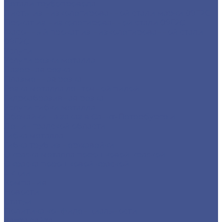
Детали трубопровода
Листы из низколегированной стали марки 09Г2С
Прокат из низколегированной стали 09Г2С
Фасонный прокат из низколегированной стали
09Г2С
Услуги
Услуги резки металла
Лазерная резка
Плазменная резка
Резка металла ленточной пилой
Гидроабразивная резка
Услуги гибки металла
Обечайки на заказ в Санкт-Петербурге и
Ленинградской области
Гибка металла
Гибка труб из нержавейки
Окраска металла порошковой краской
Окраска порошковой краской
Акции
Компания
Новости
Статьи
Политика конфиденциальности
Карта сайта