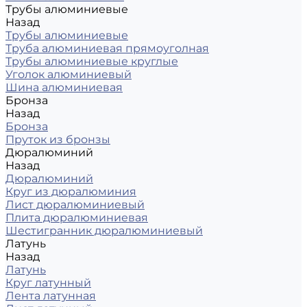
Трубы алюминиевые
Назад
Трубы алюминиевые
Труба алюминиевая прямоуголная
Трубы алюминиевые круглые
Уголок алюминиевый
Шина алюминиевая
Бронза
Назад
Бронза
Пруток из бронзы
Дюралюминий
Назад
Дюралюминий
Круг из дюралюминия
Лист дюралюминиевый
Плита дюралюминиевая
Шестигранник дюралюминиевый
Латунь
Назад
Латунь
Круг латунный
Лента латунная