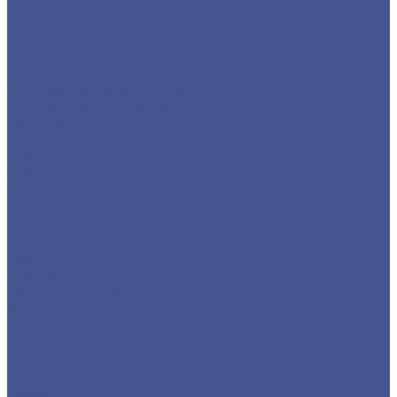
Услуги
Услуги резки металла
Лазерная резка
Плазменная резка
Резка металла ленточной пилой
Гидроабразивная резка
Услуги гибки металла
Обечайки на заказ в Санкт-Петербурге и
Ленинградской области
Гибка металла
Гибка труб из нержавейки
Окраска металла порошковой краской
Окраска порошковой краской
Акции
Компания
Новости
Статьи
Политика конфиденциальности
Карта сайта
Отзывы
Цены
Доставка
Производители
Помощь