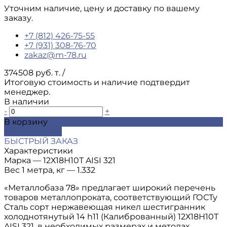
Уточним наличие, цену и доставку по вашему
заказу.
+7 (812) 426-75-55
+7 (931) 308-76-70
zakaz@m-78.ru
374508 руб. т.
/
Итоговую стоимость и наличие подтвердит
менеджер.
В наличии
-
+
В корзину
ДОБАВЛЕНО
БЫСТРЫЙ ЗАКАЗ
Характеристики
Марка
—
12Х18Н10Т AISI 321
Вес 1 метра, кг
—
1.332
«Металлобаза 78» предлагает широкий перечень
товаров металлопроката, соответствующий ГОСТу
Сталь сорт нержавеющая никел шестигранник
холоднотянутый 14 h11 (Калиброванный) 12Х18Н10Т
AISI 321, в необходимых размерах и методах