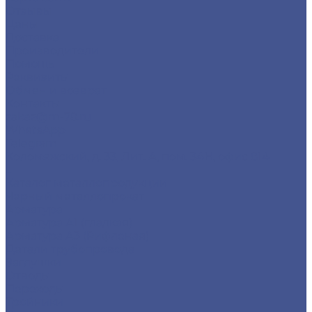
Отзывы
Цены
Доставка
Производители
Помощь
Реквизиты
Обмен и возврат
Контакты
zakaz@m-78.ru
WhatsApp
Telegram
Коломяжский, д. 33, Лит. А, пом. 34Н, офис 814
...
Каталог металлопродукции
Черный металлопрокат
Арматура
Арматура А1 (гладкая)
Арматура А3 (Рифленая)
Детали трубопровода
Заглушки
Отводы
Переходы
Тройники