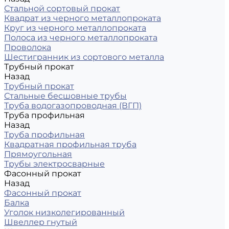
Стальной сортовый прокат
Квадрат из черного металлопроката
Круг из черного металлопроката
Полоса из черного металлопроката
Проволока
Шестигранник из сортового металла
Трубный прокат
Назад
Трубный прокат
Стальные бесшовные трубы
Труба водогазопроводная (ВГП)
Труба профильная
Назад
Труба профильная
Квадратная профильная труба
Прямоугольная
Трубы электросварные
Фасонный прокат
Назад
Фасонный прокат
Балка
Уголок низколегированный
Швеллер гнутый