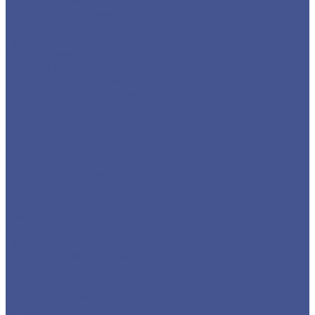
Уголок алюминиевый
Шина алюминиевая
Бронза
Пруток из бронзы
Дюралюминий
Круг из дюралюминия
Лист дюралюминиевый
Плита дюралюминиевая
Шестигранник дюралюминиевый
Латунь
Круг латунный
Лента латунная
Лист латунный
Трубы из латуни
Шестигранник латунный
Медь
Лента
Лист медный
Пруток медный
Труба круглая из меди
Шина медная
Каталог товаров из нержавеющего металла
Детали трубопровода
Заглушки