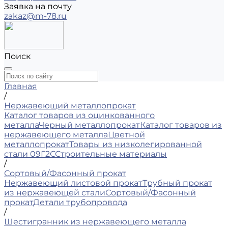
Заявка на почту
zakaz@m-78.ru
Поиск
Главная
/
Нержавеющий металлопрокат
Каталог товаров из оцинкованного
металла
Черный металлопрокат
Каталог товаров из
нержавеющего металла
Цветной
металлопрокат
Товары из низколегированной
стали 09Г2С
Строительные материалы
/
Сортовый/Фасонный прокат
Нержавеющий листовой прокат
Трубный прокат
из нержавеющей стали
Сортовый/Фасонный
прокат
Детали трубопровода
/
Шестигранник из нержавеющего металла