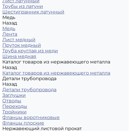
Лист латунный
Трубы из латуни
Шестигранник латунный
Медь
Назад
Медь
Лента
Лист медный
Пруток медный
Труба круглая из меди
Шина медная
Каталог товаров из нержавеющего металла
Назад
Каталог товаров из нержавеющего металла
Детали трубопровода
Назад
Детали трубопровода
Заглушки
Отводы
Переходы
Тройники
Фланцы воротниковые
Фланцы плоские
Нержавеющий листовой прокат