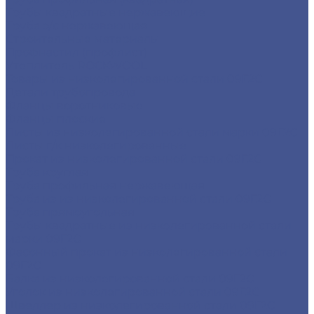
Трубы квадратные нержавеющие
Труба э/с нержавеющая
Строительные материалы
Профнастил (профлист)
Утеплитель ROCKWOOL
Товары из низколегированной стали 09Г2С
Детали трубопровода
Фланцы воротниковые
Фланцы плоские
Листы из низколегированной стали марки 09Г2С
Листы г/к низколегированные
Прокат из низколегированной стали 09Г2С
Труба круглая
Труба профильная нержавеющая
Труба из из низколегированной стали 09Г2С
Труба прямоугольная
Трубы квадратные из низколегированной стали
марки 09Г2С
Фасонный прокат из низколегированной стали
09Г2С
Балка из низколегированной стали 09Г2С
Уголок из низколегированной стали 09Г2С
Швеллер из низколегированной стали 09Г2С