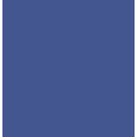
Фасонный прокат
Балка
Уголок низколегированный
Швеллер гнутый
Швеллер из черного металлопроката
Швеллер гнутый
Каталог товаров из оцинкованного металла
Круг из оцинкованного металлопроката
Лист/Рулон из оцинкованного металла
Полоса из оцинкованного металлопроката
Проволока оцинкованная
Сетка плетеная оцинкованная
Сетка сварная оцинкованная
Сетка тканая оцинкованная
Трубы ЭСВ оцинкованные
Цветной металлопрокат
Алюминий
Круг алюминиевый
Лист алюминиевый
Плита алюминиевая
Трубы алюминиевые
Труба алюминиевая прямоуголная
Трубы алюминиевые круглые