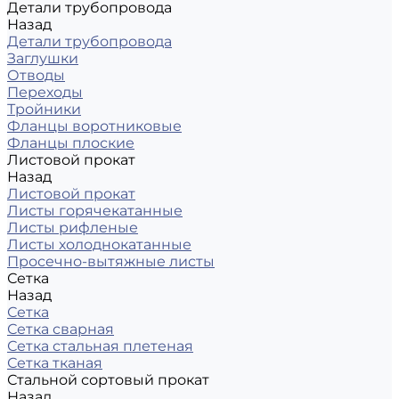
Детали трубопровода
Назад
Детали трубопровода
Заглушки
Отводы
Переходы
Тройники
Фланцы воротниковые
Фланцы плоские
Листовой прокат
Назад
Листовой прокат
Листы горячекатанные
Листы рифленые
Листы холоднокатанные
Просечно-вытяжные листы
Сетка
Назад
Сетка
Сетка сварная
Сетка стальная плетеная
Сетка тканая
Стальной сортовый прокат
Назад