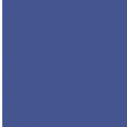
Производители
Помощь
Реквизиты
Обмен и возврат
Контакты
zakaz@m-78.ru
WhatsApp
Telegram
Коломяжский, д. 33, Лит. А, пом. 34Н, офис 814
...
Каталог металлопродукции
Черный металлопрокат
Арматура
Арматура А1 (гладкая)
Арматура А3 (Рифленая)
Детали трубопровода
Заглушки
Отводы
Переходы
Тройники
Фланцы воротниковые
Фланцы плоские
Листовой прокат