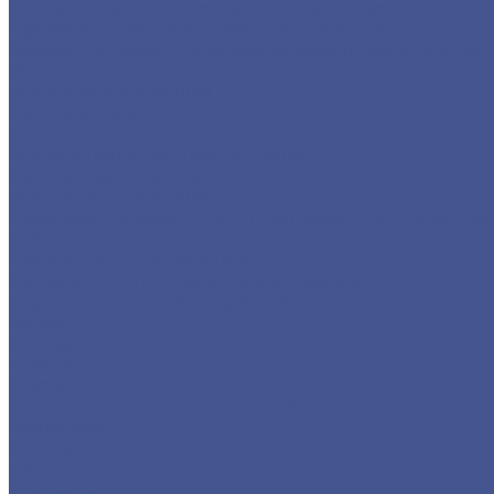
Листы из низколегированной стали марки 09Г2С
Прокат из низколегированной стали 09Г2С
Фасонный прокат из низколегированной стали 09Г
Услуги
Услуги резки металла
Лазерная резка
Плазменная резка
Резка металла ленточной пилой
Гидроабразивная резка
Услуги гибки металла
Обечайки на заказ в Санкт-Петербурге и Ленингра
Гибка металла
Гибка труб из нержавейки
Окраска металла порошковой краской
Окраска порошковой краской
Акции
Компания
Новости
Статьи
Политика конфиденциальности
Карта сайта
Отзывы
Цены
Доставка