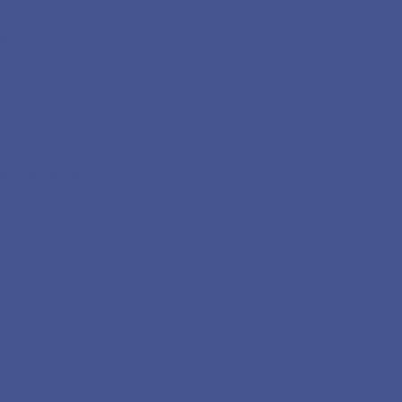
2С
дской области