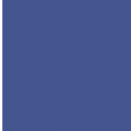
Лист/Рулон из оцинкованного металла
Полоса из оцинкованного металлопроката
Проволока оцинкованная
Сетка плетеная оцинкованная
Сетка сварная оцинкованная
Сетка тканая оцинкованная
Трубы ЭСВ оцинкованные
Цветной металлопрокат
Алюминий
Бронза
Дюралюминий
Латунь
Медь
Каталог товаров из нержавеющего металла
Детали трубопровода
Нержавеющий листовой прокат
Сортовый/Фасонный прокат
Трубный прокат из нержавеющей стали
Строительные материалы
Профнастил (профлист)
Утеплитель ROCKWOOL
Товары из низколегированной стали 09Г2С
Детали трубопровода