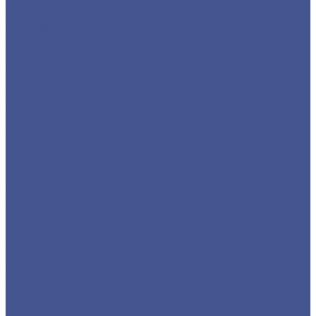
Уголок алюминиевый
Шина алюминиевая
Бронза
Пруток из бронзы
Дюралюминий
Круг из дюралюминия
Лист дюралюминиевый
Плита дюралюминиевая
Шестигранник дюралюминиевый
Латунь
Круг латунный
Лента латунная
Лист латунный
Трубы из латуни
Шестигранник латунный
Медь
Лента
Лист медный
Пруток медный
Труба круглая из меди
Шина медная
Каталог товаров из нержавеющего металла
Детали трубопровода
Заглушки