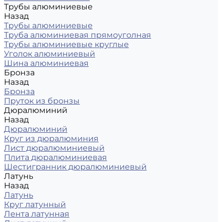
Трубы алюминиевые
Назад
Трубы алюминиевые
Труба алюминиевая прямоуголная
Трубы алюминиевые круглые
Уголок алюминиевый
Шина алюминиевая
Бронза
Назад
Бронза
Пруток из бронзы
Дюралюминий
Назад
Дюралюминий
Круг из дюралюминия
Лист дюралюминиевый
Плита дюралюминиевая
Шестигранник дюралюминиевый
Латунь
Назад
Латунь
Круг латунный
Лента латунная