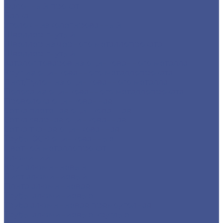
Фасонный прокат
Балка
Уголок низколегированный
Швеллер гнутый
Швеллер из черного металлопроката
Швеллер гнутый
Каталог товаров из оцинкованного металла
Круг из оцинкованного металлопроката
Лист/Рулон из оцинкованного металла
Полоса из оцинкованного металлопроката
Проволока оцинкованная
Сетка плетеная оцинкованная
Сетка сварная оцинкованная
Сетка тканая оцинкованная
Трубы ЭСВ оцинкованные
Цветной металлопрокат
Алюминий
Круг алюминиевый
Лист алюминиевый
Плита алюминиевая
Трубы алюминиевые
Труба алюминиевая прямоуголная
Трубы алюминиевые круглые