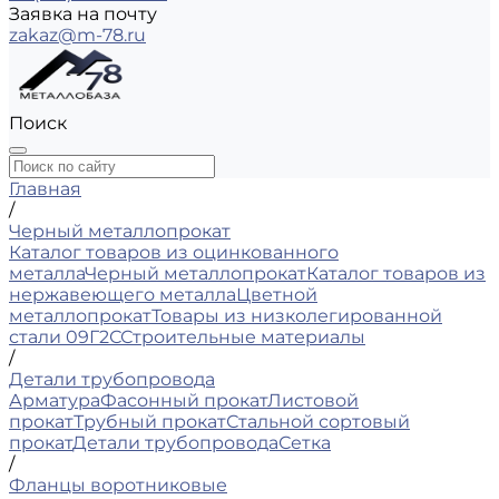
Заявка на почту
zakaz@m-78.ru
Поиск
Главная
/
Черный металлопрокат
Каталог товаров из оцинкованного
металла
Черный металлопрокат
Каталог товаров из
нержавеющего металла
Цветной
металлопрокат
Товары из низколегированной
стали 09Г2С
Строительные материалы
/
Детали трубопровода
Арматура
Фасонный прокат
Листовой
прокат
Трубный прокат
Стальной сортовый
прокат
Детали трубопровода
Сетка
/
Фланцы воротниковые