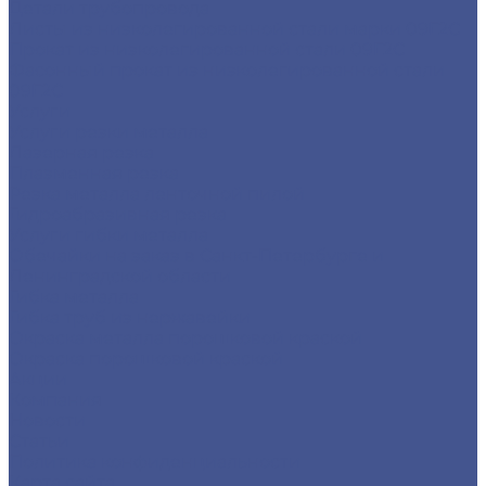
Детали трубопровода
Листы из низколегированной стали марки 09Г2С
Прокат из низколегированной стали 09Г2С
Фасонный прокат из низколегированной стали
09Г2С
Услуги
Услуги резки металла
Лазерная резка
Плазменная резка
Резка металла ленточной пилой
Гидроабразивная резка
Услуги гибки металла
Обечайки на заказ в Санкт-Петербурге и
Ленинградской области
Гибка металла
Гибка труб из нержавейки
Окраска металла порошковой краской
Окраска порошковой краской
Акции
Компания
Новости
Статьи
Политика конфиденциальности
Карта сайта