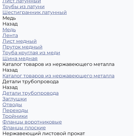
Лист латунный
Трубы из латуни
Шестигранник латунный
Медь
Назад
Медь
Лента
Лист медный
Пруток медный
Труба круглая из меди
Шина медная
Каталог товаров из нержавеющего металла
Назад
Каталог товаров из нержавеющего металла
Детали трубопровода
Назад
Детали трубопровода
Заглушки
Отводы
Переходы
Тройники
Фланцы воротниковые
Фланцы плоские
Нержавеющий листовой прокат