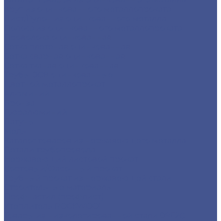
Круг из оцинкованного металлопроката
Лист/Рулон из оцинкованного металла
Полоса из оцинкованного металлопроката
Проволока оцинкованная
Сетка плетеная оцинкованная
Сетка сварная оцинкованная
Сетка тканая оцинкованная
Трубы ЭСВ оцинкованные
Цветной металлопрокат
Алюминий
Бронза
Дюралюминий
Латунь
Медь
Каталог товаров из нержавеющего металла
Детали трубопровода
Нержавеющий листовой прокат
Сортовый/Фасонный прокат
Трубный прокат из нержавеющей стали
Строительные материалы
Профнастил (профлист)
Утеплитель ROCKWOOL
Товары из низколегированной стали 09Г2С