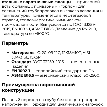
стальные воротниковые фланцы
— приварной
встык фланец с приварным «горлом» для
соединений трубопроводов высокого давления и
температуры. Применяется в нефтегазовой
отрасли, теплоэнергетике, химической
промышленности. Выпускается по ГОСТ 33259-
2015, EN 1092-1, ASME B16.5. Давление до PN 200,
температура до +600°С.
Параметры
Материалы
: Ст20, 09Г2С, 12Х18Н10Т, AISI
304/316L, 15Х5М.
Стандарт
ГОСТ 33259-2015 — отечественные
изделия.
EN 1092-1
— европейский стандарт по DN.
ASME B16.5
— американский класс 150-2500.
Преимущества воротниковой
конструкции
Плавный переход на трубу без концентраторов
напряжений. Подходит для циклических нагрузок,