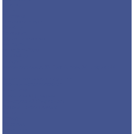
Отзывы
Цены
Доставка
Производители
Помощь
Реквизиты
Обмен и возврат
Контакты
zakaz@m-78.ru
WhatsApp
Telegram
Коломяжский, д. 33, Лит. А, пом. 34Н, офис 814
...
Каталог металлопродукции
Черный металлопрокат
Арматура
Арматура А1 (гладкая)
Арматура А3 (Рифленая)
Детали трубопровода
Заглушки
Отводы
Переходы
Тройники