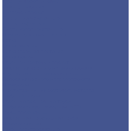
Фланцы воротниковые
Фланцы плоские
Листовой прокат
Листы горячекатанные
Листы рифленые
Листы холоднокатанные
Просечно-вытяжные листы
Сетка
Сетка сварная
Сетка стальная плетеная
Сетка тканая
Стальной сортовый прокат
Квадрат из черного металлопроката
Круг из черного металлопроката
Полоса из черного металлопроката
Проволока
Шестигранник из сортового металла
Трубный прокат
Стальные бесшовные трубы
Труба водогазопроводная (ВГП)
Труба профильная
Квадратная профильная труба
Прямоугольная
Трубы электросварные