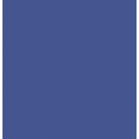
Трубы квадратные нержавеющие
Труба э/с нержавеющая
Строительные материалы
Профнастил (профлист)
Утеплитель ROCKWOOL
Товары из низколегированной стали 09Г2С
Детали трубопровода
Фланцы воротниковые
Фланцы плоские
Листы из низколегированной стали марки 09Г2С
Листы г/к низколегированные
Прокат из низколегированной стали 09Г2С
Труба круглая
Труба профильная нержавеющая
Труба из из низколегированной стали 09Г2С
Труба прямоугольная
Трубы квадратные из низколегированной стали
марки 09Г2С
Фасонный прокат из низколегированной стали
09Г2С
Балка из низколегированной стали 09Г2С
Уголок из низколегированной стали 09Г2С
Швеллер из низколегированной стали 09Г2С