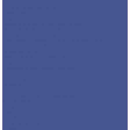
Услуги
Услуги резки металла
Лазерная резка
Плазменная резка
Резка металла ленточной пилой
Гидроабразивная резка
Услуги гибки металла
Обечайки на заказ в Санкт-Петербурге и
Ленинградской области
Гибка металла
Гибка труб из нержавейки
Окраска металла порошковой краской
Окраска порошковой краской
Акции
Компания
Новости
Статьи
Политика конфиденциальности
Карта сайта
Отзывы
Цены
Доставка
Производители
Помощь