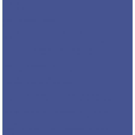
Отводы
Переходы
Тройники
Фланцы воротниковые
Фланцы плоские
Нержавеющий листовой прокат
Лист ПВ
Лист перфорированный нержавеющий
Листы из нержавеющей стали 2 мм
Листы из нержавеющей стали 3 мм
Листы из нержавеющей стали в 1 мм
Листы нержавеющие
Нержавеющие листы AISI 304
Нержавеющие рифленые листы
Сортовый/Фасонный прокат
Квадрат
Круг из нержавеющего металлопроката
Полоса из нержавеющего металлопроката
Уголок из нержавеющего металлопроката
Шестигранник из нержавеющего металла
Трубный прокат из нержавеющей стали
Труба круглая бесшовная
Трубы бесшовные из нержавеющей стали
Труба профильная (квадратная)