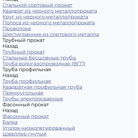
Стальной сортовый прокат
Квадрат из черного металлопроката
Круг из черного металлопроката
Полоса из черного металлопроката
Проволока
Шестигранник из сортового металла
Трубный прокат
Назад
Трубный прокат
Стальные бесшовные трубы
Труба водогазопроводная (ВГП)
Труба профильная
Назад
Труба профильная
Квадратная профильная труба
Прямоугольная
Трубы электросварные
Фасонный прокат
Назад
Фасонный прокат
Балка
Уголок низколегированный
Швеллер гнутый