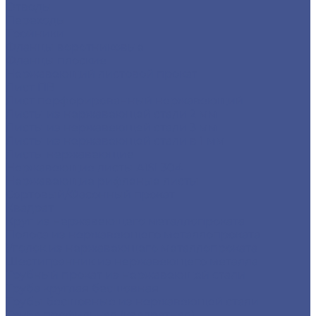
Отводы
Переходы
Тройники
Фланцы воротниковые
Фланцы плоские
Нержавеющий листовой прокат
Лист ПВ
Лист перфорированный нержавеющий
Листы из нержавеющей стали 2 мм
Листы из нержавеющей стали 3 мм
Листы из нержавеющей стали в 1 мм
Листы нержавеющие
Нержавеющие листы AISI 304
Нержавеющие рифленые листы
Сортовый/Фасонный прокат
Квадрат
Круг из нержавеющего металлопроката
Полоса из нержавеющего металлопроката
Уголок из нержавеющего металлопроката
Шестигранник из нержавеющего металла
Трубный прокат из нержавеющей стали
Труба круглая бесшовная
Трубы бесшовные из нержавеющей стали
Труба профильная (квадратная)