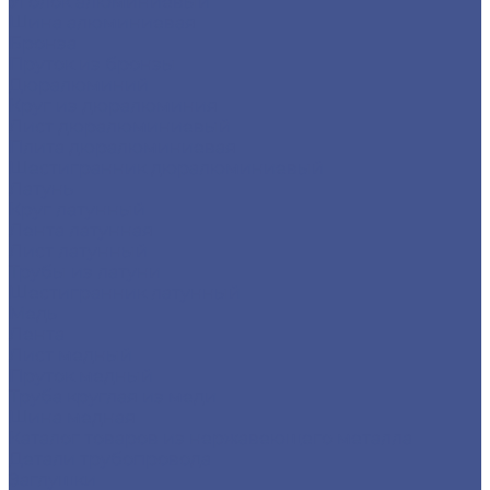
Уголок алюминиевый
Шина алюминиевая
Бронза
Пруток из бронзы
Дюралюминий
Круг из дюралюминия
Лист дюралюминиевый
Плита дюралюминиевая
Шестигранник дюралюминиевый
Латунь
Круг латунный
Лента латунная
Лист латунный
Трубы из латуни
Шестигранник латунный
Медь
Лента
Лист медный
Пруток медный
Труба круглая из меди
Шина медная
Каталог товаров из нержавеющего металла
Детали трубопровода
Заглушки