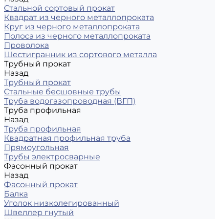
Стальной сортовый прокат
Квадрат из черного металлопроката
Круг из черного металлопроката
Полоса из черного металлопроката
Проволока
Шестигранник из сортового металла
Трубный прокат
Назад
Трубный прокат
Стальные бесшовные трубы
Труба водогазопроводная (ВГП)
Труба профильная
Назад
Труба профильная
Квадратная профильная труба
Прямоугольная
Трубы электросварные
Фасонный прокат
Назад
Фасонный прокат
Балка
Уголок низколегированный
Швеллер гнутый