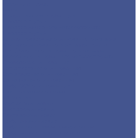
Фасонный прокат
Балка
Уголок низколегированный
Швеллер гнутый
Швеллер из черного металлопроката
Швеллер гнутый
Каталог товаров из оцинкованного металла
Круг из оцинкованного металлопроката
Лист/Рулон из оцинкованного металла
Полоса из оцинкованного металлопроката
Проволока оцинкованная
Сетка плетеная оцинкованная
Сетка сварная оцинкованная
Сетка тканая оцинкованная
Трубы ЭСВ оцинкованные
Цветной металлопрокат
Алюминий
Круг алюминиевый
Лист алюминиевый
Плита алюминиевая
Трубы алюминиевые
Труба алюминиевая прямоуголная
Трубы алюминиевые круглые