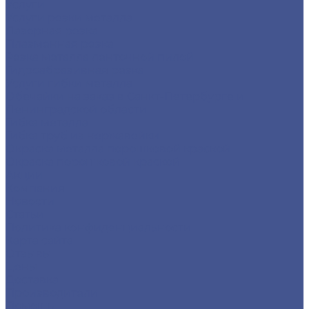
Услуги
Услуги резки металла
Лазерная резка
Плазменная резка
Резка металла ленточной пилой
Гидроабразивная резка
Услуги гибки металла
Обечайки на заказ в Санкт-Петербурге и
Ленинградской области
Гибка металла
Гибка труб из нержавейки
Окраска металла порошковой краской
Окраска порошковой краской
Акции
Компания
Новости
Статьи
Политика конфиденциальности
Карта сайта
Отзывы
Цены
Доставка
Производители
Помощь