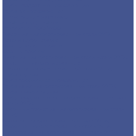
Трубы квадратные нержавеющие
Труба э/с нержавеющая
Строительные материалы
Профнастил (профлист)
Утеплитель ROCKWOOL
Товары из низколегированной стали 09Г2С
Детали трубопровода
Фланцы воротниковые
Фланцы плоские
Листы из низколегированной стали марки 09Г2С
Листы г/к низколегированные
Прокат из низколегированной стали 09Г2С
Труба круглая
Труба профильная нержавеющая
Труба из из низколегированной стали 09Г2С
Труба прямоугольная
Трубы квадратные из низколегированной стали
марки 09Г2С
Фасонный прокат из низколегированной стали
09Г2С
Балка из низколегированной стали 09Г2С
Уголок из низколегированной стали 09Г2С
Швеллер из низколегированной стали 09Г2С