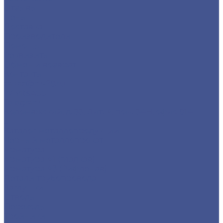
Отзывы
Цены
Доставка
Производители
Помощь
Реквизиты
Обмен и возврат
Контакты
zakaz@m-78.ru
WhatsApp
Telegram
Коломяжский, д. 33, Лит. А, пом. 34Н, офис 814
...
Каталог металлопродукции
Черный металлопрокат
Арматура
Арматура А1 (гладкая)
Арматура А3 (Рифленая)
Детали трубопровода
Заглушки
Отводы
Переходы
Тройники