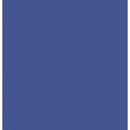
Детали трубопровода
Листы из низколегированной стали марки 09Г2С
Прокат из низколегированной стали 09Г2С
Фасонный прокат из низколегированной стали
09Г2С
Услуги
Услуги резки металла
Лазерная резка
Плазменная резка
Резка металла ленточной пилой
Гидроабразивная резка
Услуги гибки металла
Обечайки на заказ в Санкт-Петербурге и
Ленинградской области
Гибка металла
Гибка труб из нержавейки
Окраска металла порошковой краской
Окраска порошковой краской
Акции
Компания
Новости
Статьи
Политика конфиденциальности
Карта сайта