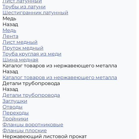
Лист латунный
Трубы из латуни
Шестигранник латунный
Медь
Назад
Медь
Лента
Лист медный
Пруток медный
Труба круглая из меди
Шина медная
Каталог товаров из нержавеющего металла
Назад
Каталог товаров из нержавеющего металла
Детали трубопровода
Назад
Детали трубопровода
Заглушки
Отводы
Переходы
Тройники
Фланцы воротниковые
Фланцы плоские
Нержавеющий листовой прокат