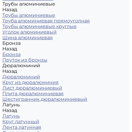
Трубы алюминиевые
Назад
Трубы алюминиевые
Труба алюминиевая прямоуголная
Трубы алюминиевые круглые
Уголок алюминиевый
Шина алюминиевая
Бронза
Назад
Бронза
Пруток из бронзы
Дюралюминий
Назад
Дюралюминий
Круг из дюралюминия
Лист дюралюминиевый
Плита дюралюминиевая
Шестигранник дюралюминиевый
Латунь
Назад
Латунь
Круг латунный
Лента латунная