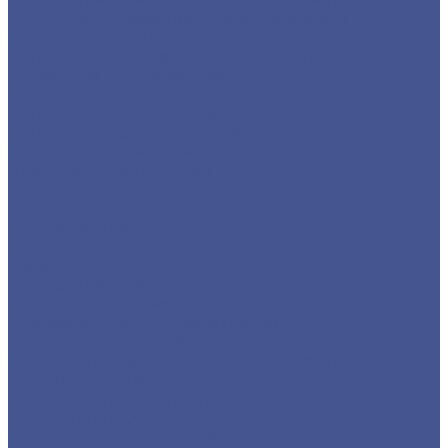
Круг из оцинкованного металлопроката
Лист/Рулон из оцинкованного металла
Полоса из оцинкованного металлопроката
Проволока оцинкованная
Сетка плетеная оцинкованная
Сетка сварная оцинкованная
Сетка тканая оцинкованная
Трубы ЭСВ оцинкованные
Цветной металлопрокат
Алюминий
Бронза
Дюралюминий
Латунь
Медь
Каталог товаров из нержавеющего металла
Детали трубопровода
Нержавеющий листовой прокат
Сортовый/Фасонный прокат
Трубный прокат из нержавеющей стали
Строительные материалы
Профнастил (профлист)
Утеплитель ROCKWOOL
Товары из низколегированной стали 09Г2С