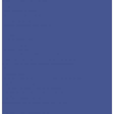
Фланцы воротниковые
Фланцы плоские
Листовой прокат
Листы горячекатанные
Листы рифленые
Листы холоднокатанные
Просечно-вытяжные листы
Сетка
Сетка сварная
Сетка стальная плетеная
Сетка тканая
Стальной сортовый прокат
Квадрат из черного металлопроката
Круг из черного металлопроката
Полоса из черного металлопроката
Проволока
Шестигранник из сортового металла
Трубный прокат
Стальные бесшовные трубы
Труба водогазопроводная (ВГП)
Труба профильная
Квадратная профильная труба
Прямоугольная
Трубы электросварные