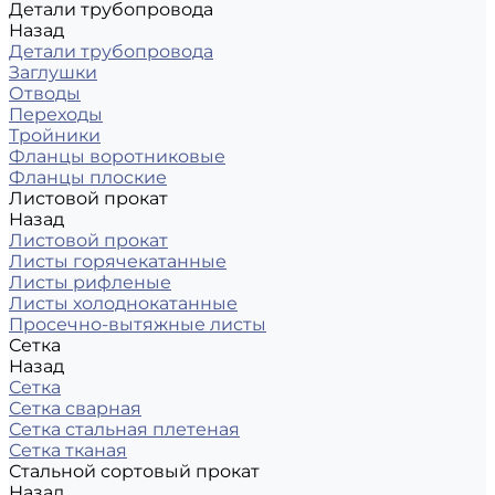
Детали трубопровода
Назад
Детали трубопровода
Заглушки
Отводы
Переходы
Тройники
Фланцы воротниковые
Фланцы плоские
Листовой прокат
Назад
Листовой прокат
Листы горячекатанные
Листы рифленые
Листы холоднокатанные
Просечно-вытяжные листы
Сетка
Назад
Сетка
Сетка сварная
Сетка стальная плетеная
Сетка тканая
Стальной сортовый прокат
Назад