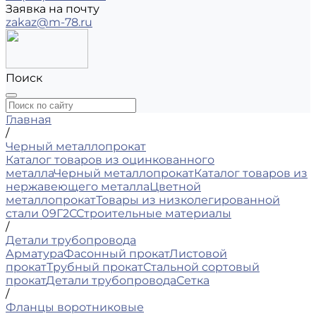
Заявка на почту
zakaz@m-78.ru
Поиск
Главная
/
Черный металлопрокат
Каталог товаров из оцинкованного
металла
Черный металлопрокат
Каталог товаров из
нержавеющего металла
Цветной
металлопрокат
Товары из низколегированной
стали 09Г2С
Строительные материалы
/
Детали трубопровода
Арматура
Фасонный прокат
Листовой
прокат
Трубный прокат
Стальной сортовый
прокат
Детали трубопровода
Сетка
/
Фланцы воротниковые