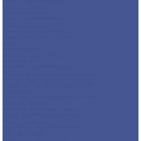
Фланцы воротниковые
Фланцы плоские
Листовой прокат
Листы горячекатанные
Листы рифленые
Листы холоднокатанные
Просечно-вытяжные листы
Сетка
Сетка сварная
Сетка стальная плетеная
Сетка тканая
Стальной сортовый прокат
Квадрат из черного металлопроката
Круг из черного металлопроката
Полоса из черного металлопроката
Проволока
Шестигранник из сортового металла
Трубный прокат
Стальные бесшовные трубы
Труба водогазопроводная (ВГП)
Труба профильная
Квадратная профильная труба
Прямоугольная
Трубы электросварные