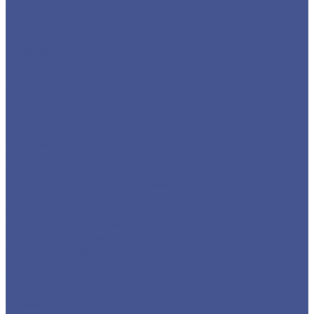
Отзывы
Цены
Доставка
Производители
Помощь
Реквизиты
Обмен и возврат
Контакты
zakaz@m-78.ru
WhatsApp
Telegram
Коломяжский, д. 33, Лит. А, пом. 34Н, офис 814
...
Каталог металлопродукции
Черный металлопрокат
Арматура
Арматура А1 (гладкая)
Арматура А3 (Рифленая)
Детали трубопровода
Заглушки
Отводы
Переходы
Тройники