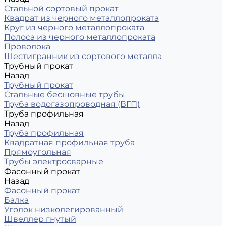
Стальной сортовый прокат
Квадрат из черного металлопроката
Круг из черного металлопроката
Полоса из черного металлопроката
Проволока
Шестигранник из сортового металла
Трубный прокат
Назад
Трубный прокат
Стальные бесшовные трубы
Труба водогазопроводная (ВГП)
Труба профильная
Назад
Труба профильная
Квадратная профильная труба
Прямоугольная
Трубы электросварные
Фасонный прокат
Назад
Фасонный прокат
Балка
Уголок низколегированный
Швеллер гнутый