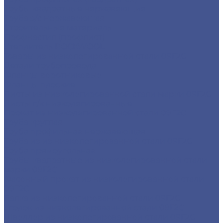
Трубы квадратные нержавеющие
Труба э/с нержавеющая
Строительные материалы
Профнастил (профлист)
Утеплитель ROCKWOOL
Товары из низколегированной стали 09Г2С
Детали трубопровода
Фланцы воротниковые
Фланцы плоские
Листы из низколегированной стали марки 09Г2С
Листы г/к низколегированные
Прокат из низколегированной стали 09Г2С
Труба круглая
Труба профильная нержавеющая
Труба из из низколегированной стали 09Г2С
Труба прямоугольная
Трубы квадратные из низколегированной стали
марки 09Г2С
Фасонный прокат из низколегированной стали
09Г2С
Балка из низколегированной стали 09Г2С
Уголок из низколегированной стали 09Г2С
Швеллер из низколегированной стали 09Г2С