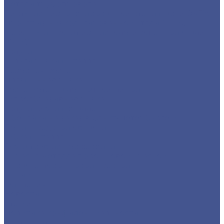
Детали трубопровода
Листы из низколегированной стали марки 09Г2С
Прокат из низколегированной стали 09Г2С
Фасонный прокат из низколегированной стали
09Г2С
Услуги
Услуги резки металла
Лазерная резка
Плазменная резка
Резка металла ленточной пилой
Гидроабразивная резка
Услуги гибки металла
Обечайки на заказ в Санкт-Петербурге и
Ленинградской области
Гибка металла
Гибка труб из нержавейки
Окраска металла порошковой краской
Окраска порошковой краской
Акции
Компания
Новости
Статьи
Политика конфиденциальности
Карта сайта