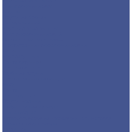
Уголок алюминиевый
Шина алюминиевая
Бронза
Пруток из бронзы
Дюралюминий
Круг из дюралюминия
Лист дюралюминиевый
Плита дюралюминиевая
Шестигранник дюралюминиевый
Латунь
Круг латунный
Лента латунная
Лист латунный
Трубы из латуни
Шестигранник латунный
Медь
Лента
Лист медный
Пруток медный
Труба круглая из меди
Шина медная
Каталог товаров из нержавеющего металла
Детали трубопровода
Заглушки