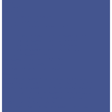
Отводы
Переходы
Тройники
Фланцы воротниковые
Фланцы плоские
Нержавеющий листовой прокат
Лист ПВ
Лист перфорированный нержавеющий
Листы из нержавеющей стали 2 мм
Листы из нержавеющей стали 3 мм
Листы из нержавеющей стали в 1 мм
Листы нержавеющие
Нержавеющие листы AISI 304
Нержавеющие рифленые листы
Сортовый/Фасонный прокат
Квадрат
Круг из нержавеющего металлопроката
Полоса из нержавеющего металлопроката
Уголок из нержавеющего металлопроката
Шестигранник из нержавеющего металла
Трубный прокат из нержавеющей стали
Труба круглая бесшовная
Трубы бесшовные из нержавеющей стали
Труба профильная (квадратная)