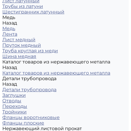
Лист латунный
Трубы из латуни
Шестигранник латунный
Медь
Назад
Медь
Лента
Лист медный
Пруток медный
Труба круглая из меди
Шина медная
Каталог товаров из нержавеющего металла
Назад
Каталог товаров из нержавеющего металла
Детали трубопровода
Назад
Детали трубопровода
Заглушки
Отводы
Переходы
Тройники
Фланцы воротниковые
Фланцы плоские
Нержавеющий листовой прокат