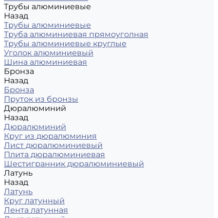
Трубы алюминиевые
Назад
Трубы алюминиевые
Труба алюминиевая прямоуголная
Трубы алюминиевые круглые
Уголок алюминиевый
Шина алюминиевая
Бронза
Назад
Бронза
Пруток из бронзы
Дюралюминий
Назад
Дюралюминий
Круг из дюралюминия
Лист дюралюминиевый
Плита дюралюминиевая
Шестигранник дюралюминиевый
Латунь
Назад
Латунь
Круг латунный
Лента латунная