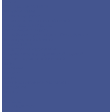
Услуги
Услуги резки металла
Лазерная резка
Плазменная резка
Резка металла ленточной пилой
Гидроабразивная резка
Услуги гибки металла
Обечайки на заказ в Санкт-Петербурге и
Ленинградской области
Гибка металла
Гибка труб из нержавейки
Окраска металла порошковой краской
Окраска порошковой краской
Акции
Компания
Новости
Статьи
Политика конфиденциальности
Карта сайта
Отзывы
Цены
Доставка
Производители
Помощь