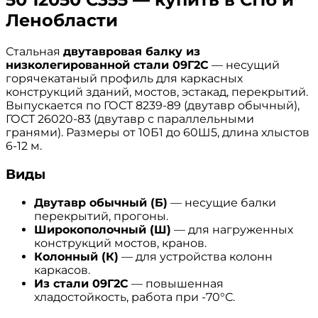
Ленобласти
Стальная
двутавровая балку из
низколегированной стали 09Г2С
— несущий
горячекатаный профиль для каркасных
конструкций зданий, мостов, эстакад, перекрытий.
Выпускается по ГОСТ 8239-89 (двутавр обычный),
ГОСТ 26020-83 (двутавр с параллельными
гранями). Размеры от 10Б1 до 60Ш5, длина хлыстов
6-12 м.
Виды
Двутавр обычный (Б)
— несущие балки
перекрытий, прогоны.
Широкополочный (Ш)
— для нагруженных
конструкций мостов, кранов.
Колонный (К)
— для устройства колонн
каркасов.
Из стали 09Г2С
— повышенная
хладостойкость, работа при -70°С.