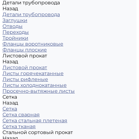
Детали трубопровода
Назад
Детали трубопровода
Заглушки
Отводы
Переходы
Тройники
Фланцы воротниковые
Фланцы плоские
Листовой прокат
Назад
Листовой прокат
Листы горячекатанные
Листы рифленые
Листы холоднокатанные
Просечно-вытяжные листы
Сетка
Назад
Сетка
Сетка сварная
Сетка стальная плетеная
Сетка тканая
Стальной сортовый прокат
Назад