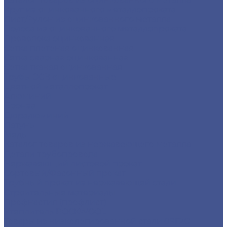
Круг из оцинкованного металлопроката
Лист/Рулон из оцинкованного металла
Полоса из оцинкованного металлопроката
Проволока оцинкованная
Сетка плетеная оцинкованная
Сетка сварная оцинкованная
Сетка тканая оцинкованная
Трубы ЭСВ оцинкованные
Цветной металлопрокат
Алюминий
Бронза
Дюралюминий
Латунь
Медь
Каталог товаров из нержавеющего металла
Детали трубопровода
Нержавеющий листовой прокат
Сортовый/Фасонный прокат
Трубный прокат из нержавеющей стали
Строительные материалы
Профнастил (профлист)
Утеплитель ROCKWOOL
Товары из низколегированной стали 09Г2С