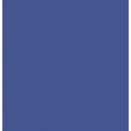
Фасонный прокат
Балка
Уголок низколегированный
Швеллер гнутый
Швеллер из черного металлопроката
Швеллер гнутый
Каталог товаров из оцинкованного металла
Круг из оцинкованного металлопроката
Лист/Рулон из оцинкованного металла
Полоса из оцинкованного металлопроката
Проволока оцинкованная
Сетка плетеная оцинкованная
Сетка сварная оцинкованная
Сетка тканая оцинкованная
Трубы ЭСВ оцинкованные
Цветной металлопрокат
Алюминий
Круг алюминиевый
Лист алюминиевый
Плита алюминиевая
Трубы алюминиевые
Труба алюминиевая прямоуголная
Трубы алюминиевые круглые